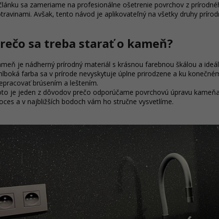
článku sa zameriame na profesionálne ošetrenie povrchov z prírodn
travinami. Avšak, tento návod je aplikovateľný na všetky druhy prí
rečo sa treba starať o kameň?
meň je nádherný prírodný materiál s krásnou farebnou škálou a ideálny
hlboká farba sa v prírode nevyskytuje úplne prirodzene a ku konečnému
epracovať brúsením a leštením.
to je jeden z dôvodov prečo odporúčame povrchovú úpravu kameňa oše
oces a v najbližších bodoch vám ho stručne vysvetlíme.