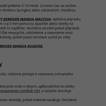
biť približne 5-10 minút. Za tento čas sa uvoľnia
jte vhodnou špongiou alebo odsávačom. Vizuálnou
OT REMOVER MANGIA MACCHIA
.
Aplikácia prípravku
stve cca 5 mm pomocou špachtle alebo stierky na
bili čo najdlhšie. Necháme pôsobiť pokiaľ prípravok
zal fľak nevysychá, odstránime a nanesieme novú
dovtedy, pokiaľ pasta neostane suchá po celej
REMOVER MANGIA RUGGINE
.
y
uchá, môžeme pristúpiť k naneseniu ochranného
odná proti vode a olejom, aplikovateľná na všetky
otravinársky certifikát NSF
a súčasne dovoľuje
stave dovtedy, pokiaľ materiál nasakuje. Necháme