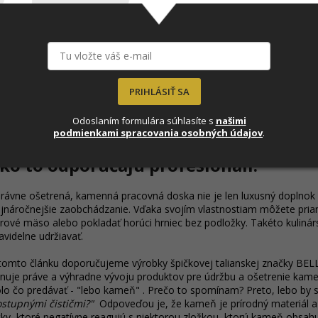
PRIHLÁSIŤ SA
Profesionálne prípravky na čistenie a impregnáciu o
Odoslaním formulára súhlasíte s
našimi
podmienkami spracovania osobných údajov
.
držujte krásu kameňa pravidelnou úd
ko to odporúčajú profesionáli.
rávne ošetrená, kamenná pracovná doska nie je len luxusný doplnok int
jnáročnejšie zaobchádzanie. Vďaka svojím vlastnostiam môžete pria
rové mäso alebo pokladať horúci hrniec bez podložky. Takéto kulinárs
avidelne udržiavať.
tomto článku doporučujeme výrobky špičkovej talianskej značky BEL
nuje práve a výhradne vývoju produktov pre údržbu a ošetrenie kameň
lo čo predávať - "lebo kameň" . Prečo to spomínam? Preto, lebo by ste
stupnými čističmi?"
Odpoveďou je, že kameň je prírodný materiál a
tky, ktoré negatívne reagujú s niektorou zložkou, ktorú kameň obsa