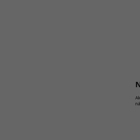
N
Ak
ná