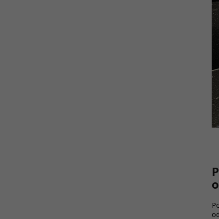
P
o
Po
od