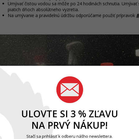
Umývať čistou vodou sa môže po 24 hodinách schnutia. Umývať
piatich dňoch absolútneho vyzretia.
Na umývanie a pravidelnú údržbu odporúčame použiť prípravok
B
ULOVTE SI 3 % ZĽAVU
NA PRVÝ NÁKUP!
Stačí sa prihlásiť k odberu nášho newslettera.