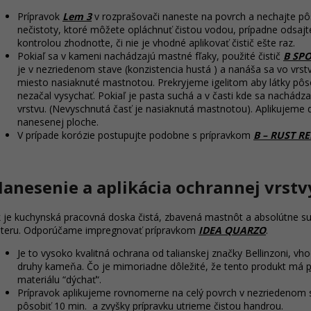
Prípravok
Lem 3
v rozprašovači naneste na povrch a nechajte pôso
nečistoty, ktoré môžete opláchnuť čistou vodou, prípadne odsa
kontrolou zhodnoťte, či nie je vhodné aplikovať čistič ešte raz.
Pokiaľ sa v kameni nachádzajú mastné fľaky, použité čistič
B SP
je v nezriedenom stave (konzistencia hustá ) a nanáša sa vo vr
miesto nasiaknuté mastnotou. Prekryjeme igelitom aby látky pôso
nezačal vysychať. Pokiaľ je pasta suchá a v časti kde sa nachád
vrstvu. (Nevyschnutá časť je nasiaknutá mastnotou). Aplikujeme 
nanesenej ploche.
V prípade korózie postupujte podobne s prípravkom
B – RUST 
anesenie a aplikácia ochrannej vrstv
 je kuchynská pracovná doska čistá, zbavená mastnôt a absolútne s
teru. Odporúčame impregnovať prípravkom
IDEA QUARZO
.
Je to vysoko kvalitná ochrana od talianskej značky Bellinzoni, vh
druhy kameňa. Čo je mimoriadne dôležité, že tento produkt má
p
materiálu “dýchať“.
Prípravok aplikujeme rovnomerne na celý povrch v nezriedenom 
pôsobiť 10 min. a zvyšky prípravku utrieme čistou handrou.