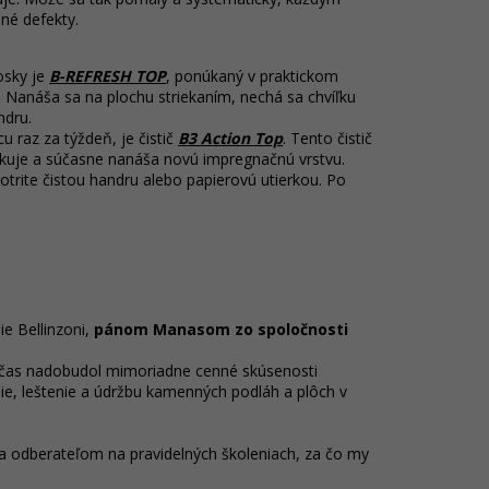
bné defekty.
osky je
B-REFRESH TOP
, ponúkaný v praktickom
e. Nanáša sa na plochu striekaním, nechá sa chvíľku
ndru.
 raz za týždeň, je čistič
B3 Action Top
. Tento čistič
infikuje a súčasne nanáša novú impregnačnú vrstvu.
otrite čistou handru alebo papierovú utierkou. Po
ie Bellinzoni,
pánom Manasom zo spoločnosti
o čas nadobudol mimoriadne cenné skúsenosti
ie, leštenie a údržbu kamenných podláh a plôch v
 odberateľom na pravidelných školeniach, za čo my