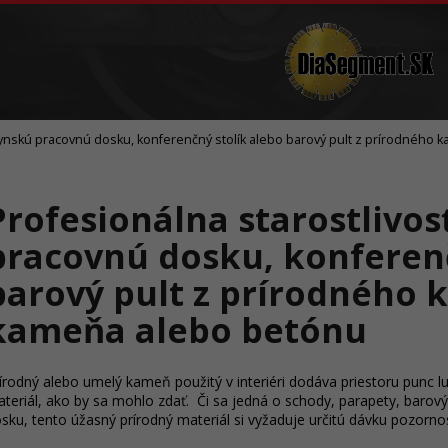
Vŕtanie
Brúsne telieska a sochárske nástroje
Čo potrebujete nájsť?
chynskú pracovnú dosku, konferenčný stolík alebo barový pult z prírodnéh
Hľadať
Profesionálna starostlivo
Odporúčame
pracovnú dosku, konferenč
barový pult z prírodného
kameňa alebo betónu
írodný alebo umelý kameň použitý v interiéri dodáva priestoru punc 
teriál, ako by sa mohlo zdať. Či sa jedná o schody, parapety, barový
sku, tento úžasný prírodný materiál si vyžaduje určitú dávku pozorno