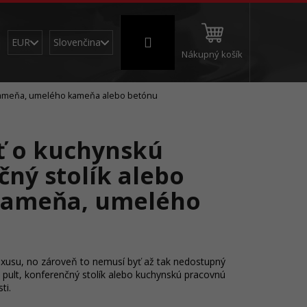
Prihlásenie
EUR
Slovenčina
Nákupný košík
CNC a frézovanie
Brúsne a leštiace valce
Š
o kameňa, umelého kameňa alebo betónu
sť o kuchynskú
ný stolík alebo
 kameňa, umelého
luxusu, no zároveň to nemusí byť až tak nedostupný
 pult, konferenčný stolík alebo kuchynskú pracovnú
sti.