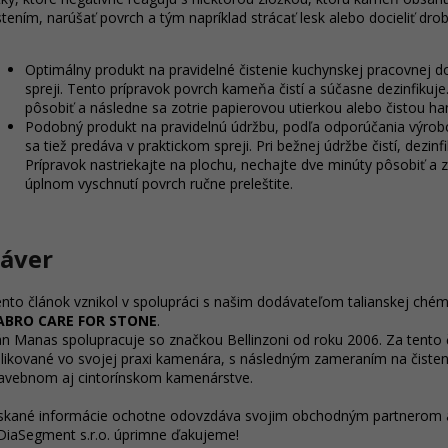
stením, narúšať povrch a tým napríklad strácať lesk alebo docieliť dro
Optimálny produkt na pravidelné čistenie kuchynskej pracovnej d
spreji. Tento prípravok povrch kameňa čistí a súčasne dezinfikuj
pôsobiť a následne sa zotrie papierovou utierkou alebo čistou ha
Podobný produkt na pravidelnú údržbu, podľa odporúčania výrobcu
sa tiež predáva v praktickom spreji. Pri bežnej údržbe čistí, dez
Prípravok nastriekajte na plochu, nechajte dve minúty pôsobiť a z
úplnom vyschnutí povrch ručne preleštite.
áver
nto článok vznikol v spolupráci s našim dodávateľom talianskej chém
ABRO CARE FOR STONE
.
n Manas spolupracuje so značkou Bellinzoni od roku 2006. Za tent
likované vo svojej praxi kamenára, s následným zameraním na čisten
avebnom aj cintorínskom kamenárstve.
skané informácie ochotne odovzdáva svojim obchodným partnerom a
DiaSegment s.r.o. úprimne ďakujeme!