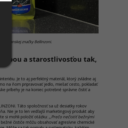
d talianskej značky Bellinzoni.
ržbou a starostlivosťou tak,
eriéiu. Je to aj perfektný materiál, ktorý zvládne aj
mo na ňom pripravovať jedlo, miešať cesto, pokladať
ke príbehy je na koniec potrebné správne čistiť a
LINZONI. Táto spoločnosť sa už desiatky rokov
a. Nie je to len vedľajší marketingový produkt aby
 si mohli položiť otázku: ,
,Prečo nečistiť bežnými
 bežné čističe môžu obsahovať agresívne chemické
huje. Môže sa tak pomaly a systematicky, každým