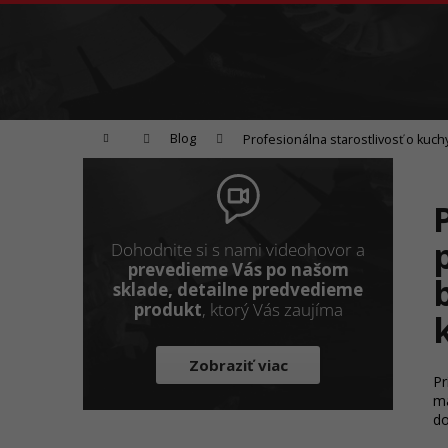
K
Prejsť
na
o
Späť
obsah
do
š
obchodu
í
Brúsenie
Leštenie
Rezanie
k
Domov
Blog
Profesionálna starostlivosť o ku
B
o
č
n
Dohodnite si s nami videohovor a
ý
prevedieme Vás po našom
sklade, detailne predvedieme
p
produkt
, ktorý Vás zaujíma
a
n
Zobraziť viac
e
Pr
l
ma
do