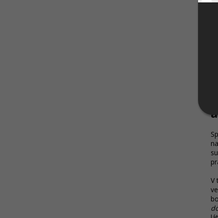
U
a
Sp
na
su
pr
V 
ve
bo
do
lá