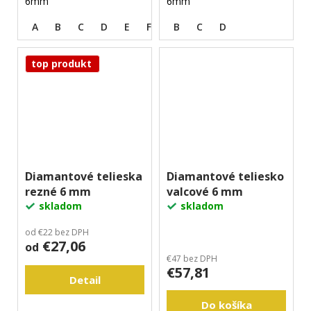
6mm
6mm
A
B
C
D
E
F
G
B
H
C
I
D
J
top produkt
Diamantové telieska
Diamantové teliesko
rezné 6 mm
valcové 6 mm
skladom
skladom
od €22 bez DPH
€27,06
od
€47 bez DPH
€57,81
Detail
Do košíka