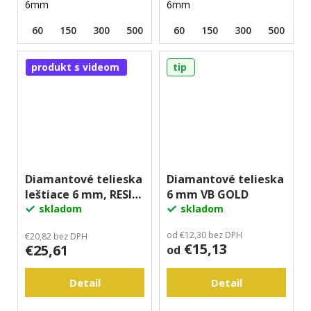
6mm
6mm
60
150
300
500
1000
60
2000
150
300
3000
500
1
produkt s videom
tip
Diamantové telieska
Diamantové telieska
leštiace 6 mm, RESIN
6 mm VB GOLD
- Oblúk
skladom
skladom
od €12,30 bez DPH
€20,82 bez DPH
€15,13
€25,61
od
Detail
Detail