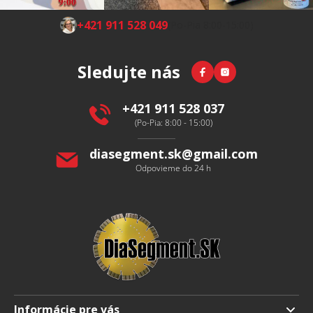
Z
+421 911 528 049
(Po-Pia 8:00-15:00)
á
p
Facebook
Instagram
Sledujte nás
ä
t
i
+421 911 528 037
e
(Po-Pia: 8:00 - 15:00)
diasegment.sk
@
gmail.com
Odpovieme do 24 h
Informácie pre vás