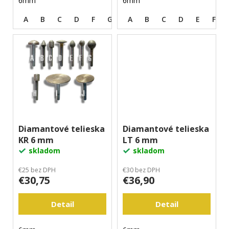
6mm
6mm
m
e
A
B
C
D
F
G
H
A
I
B
J
C
K
D
L
E
F
Diamantové telieska
Diamantové telieska
KR 6 mm
LT 6 mm
skladom
skladom
€25 bez DPH
€30 bez DPH
€30,75
€36,90
Detail
Detail