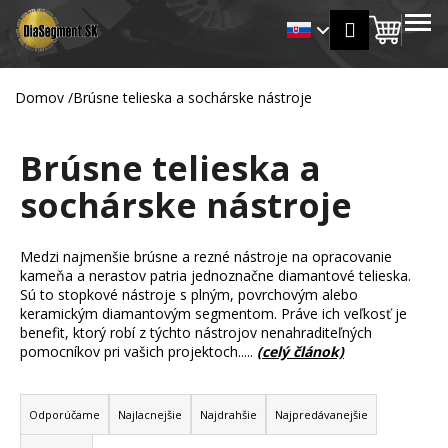
K
Prejsť
MENU
Prihlásen
na
Nákup
o
Späť
Späť
obsah
š
košík
í
Domov
/
Brúsne telieska a sochárske nástroje
Č
k
o
Brúsne telieska a
p
o
sochárske nástroje
t
r
Medzi najmenšie brúsne a rezné nástroje na opracovanie
e
kameňa a nerastov patria jednoznačne diamantové telieska.
b
Sú to stopkové nástroje s plným, povrchovým alebo
u
keramickým diamantovým segmentom. Práve ich veľkosť je
benefit, ktorý robí z týchto nástrojov nenahraditeľných
j
pomocníkov pri vašich projektoch.....
(celý článok)
e
R
t
a
e
Odporúčame
Najlacnejšie
Najdrahšie
Najpredávanejšie
d
n