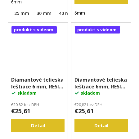
6mm
6mm
25 mm
30 mm
40 mm
50 mm
produkt s videom
produkt s videom
Diamantové telieska
Diamantové telieska
leštiace 6 mm, RESIN
leštiace 6mm, RESIN
- Kužeľ
skladom
- Valec
skladom
€20,82 bez DPH
€20,82 bez DPH
€25,61
€25,61
Detail
Detail