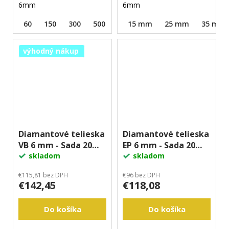
6mm
6mm
60
150
300
500
1000
15 mm
2000
25 mm
3000
35 mm
výhodný nákup
Diamantové telieska
Diamantové telieska
VB 6 mm - Sada 20
EP 6 mm - Sada 20
kusov
skladom
kusov
skladom
€115,81 bez DPH
€96 bez DPH
€142,45
€118,08
Do košíka
Do košíka