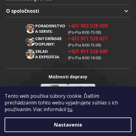
Doprava a platba
O spoločnosti
Obchodné podmienky
O nás
+421 903 528 039
PORADENSTVO
Reklamácia
Kariéra
A SERVIS:
(Po-Pia 8:00-15:00)
+421 911 528 037
Spracovanie osobných údajov
CINTORÍNSKE
Blog
DOPLNKY:
(Po-Pia 8:00-15:00)
Cookies
Kontakty
+421 911 528 049
SKLAD
A EXPEDÍCIA:
(Po-Pia 8:00-16:00)
Možnosti dopravy
Tento web používa súbory cookie. Ďalším
Sloveenská
Vlastná
Možnosti platby
pošta
doprava
prechádzaním tohto webu vyjadrujete súhlas s ich
používaním. Viac informácií
tu
.
Visa
Mastercard
Dobierka
Nastavenie
Copyright 2026
Diamantovykotuc.sk
.
Všetky práva vyhradené.