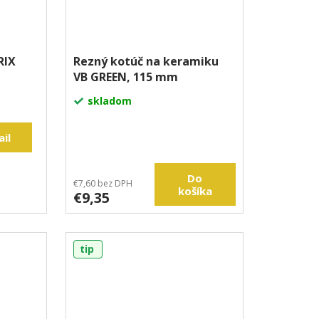
RIX
Rezný kotúč na keramiku
VB GREEN, 115 mm
skladom
ail
Do
€7,60 bez DPH
košíka
€9,35
tip