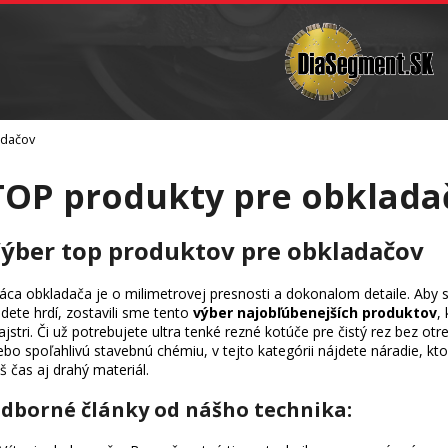
Vŕtanie
Brúsne telieska a sochárske nástroje
Čo potrebujete nájsť?
adačov
Hľadať
TOP produkty pre obklada
Odporúčame
ýber top produktov pre obkladačov
áca obkladača je o milimetrovej presnosti a dokonalom detaile. Aby
dete hrdí, zostavili sme tento
výber najobľúbenejších produktov
,
jstri. Či už potrebujete ultra tenké rezné kotúče pre čistý rez bez o
ebo spoľahlivú stavebnú chémiu, v tejto kategórii nájdete náradie, ktoré
š čas aj drahý materiál.
dborné články od nášho technika: