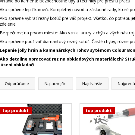
Vŕtanie do kameňa: Bezpečnostné tipy a techniky pre presnú prácu
Ako správne lepiť kameň. Kompletný návod a základné rady, ktoré pot
Ako správne vybrať rezný kotúč pre váš projekt. Všetko, čo potrebuj
zdelenie.
Bezpečnosť na prvom mieste: Ako vznikli úrazy z chýb a zlých nástro
Ako správne používať diamantový rezný kotúč. Časté chyby, rôzne pr
Lepenie jolly hrán a kamenárskych rohov sytémom Colour Bo
Ako detailne opracovať rez na obkladových materiáloch? Stru
úsení obkladači.
Odporúčame
Najlacnejšie
Najdrahšie
Najpredá
top produkt
top produkt