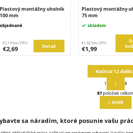
Plastový montážny uholník
Plastový montážny u
100 mm
75 mm
objednané
skladom
D
€2,19 bez DPH
€1,62 bez DPH
Detail
koš
€2,69
€1,99
Načítať 12 ďalší
S
1
8
t
O
r
87
položiek celko
v
á
l
n
HORE
k
á
o
d
v
ybavte sa náradím, ktoré posunie vašu prá
a
a
c
n
alitné obkladačské práce začínajú pri správnom vybavení. V našej pon