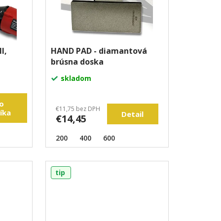
I,
HAND PAD - diamantová
brúsna doska
skladom
o
€11,75 bez DPH
íka
Detail
€14,45
200
400
600
tip