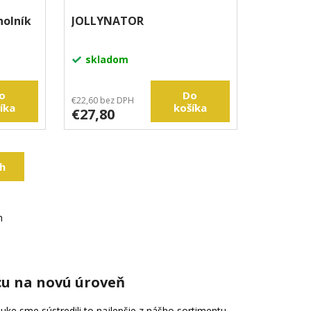
holník
JOLLYNATOR
skladom
o
Do
€22,60 bez DPH
íka
košíka
€27,80
ch
m
cu na novú úroveň
uke sme sústredili to najlepšie z nášho sortimentu