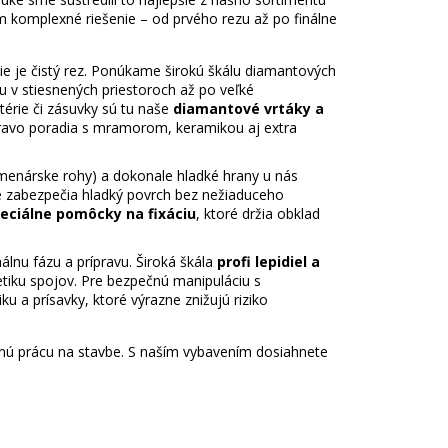
m komplexné riešenie – od prvého rezu až po finálne
e je čistý rez. Ponúkame širokú škálu diamantových
u v stiesnených priestoroch až po veľké
érie či zásuvky sú tu naše
diamantové vrtáky a
 hravo poradia s mramorom, keramikou aj extra
amenárske rohy) a dokonale hladké hrany u nás
je zabezpečia hladký povrch bez nežiaduceho
peciálne pomôcky na fixáciu
, ktoré držia obklad
lnu fázu a prípravu. Široká škála
profi lepidiel a
tiku spojov. Pre bezpečnú manipuláciu s
a prísavky, ktoré výrazne znižujú riziko
dennú prácu na stavbe. S naším vybavením dosiahnete