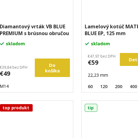
Diamantový vrták VB BLUE
Lamelový kotúč MAT
PREMIUM s brúsnou obručou
BLUE EP, 125 mm
skladom
skladom
€47,97 bez DPH
Det
€59
Do
€39,84 bez DPH
košíka
€49
22,23 mm
M14
60
120
200
400
top produkt
tip