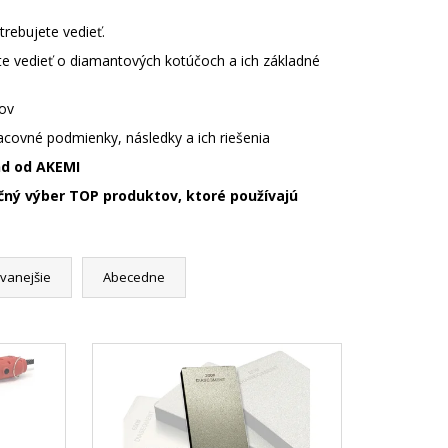
rebujete vedieť.
ete vedieť o diamantových kotúčoch a ich základné
jov
acovné podmienky, následky a ich riešenia
nd od AKEMI
čný výber TOP produktov, ktoré používajú
vanejšie
Abecedne