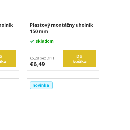
holník
Plastový montážny uholník
150 mm
skladom
o
Do
€5,28 bez DPH
íka
košíka
€6,49
novinka