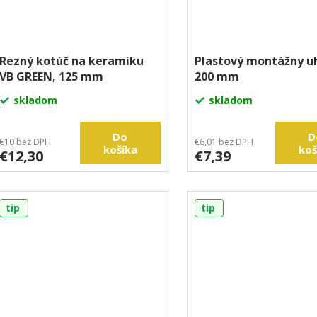
Rezný kotúč na keramiku
Plastový montážny u
VB GREEN, 125 mm
200 mm
skladom
skladom
Do
D
€10 bez DPH
€6,01 bez DPH
košíka
koš
€12,30
€7,39
tip
tip