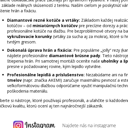
i
i
 základe reálnych skúseností z terénu. Naším cieľom je poskytnúť vá
e
e
štenie hrán a fixáciu.
p
r
Diamantové rezné kotúče a vrtáky:
Základom každej realizáci
kotúčov – od
miniatúrnych kotúčov
pre precízne dorezy a prác
v
profesionálne kotúče na dlažbu. Pre bezproblémové otvory na bat
k
vykružovacie korunky
(vrtáky za sucha aj za mokra), ktoré si
y
tvrdým gresom.
v
Dokonalá úprava hrán a fixácia:
Pre populárne „jolly“ rezy (k
ý
nájdete profesionálne
diamantové brúsne pady
. Tieto nástro
p
štiepenia hrán. Pri samotnej montáži oceníte naše
uholníky a š
i
presne v požadovanej rovine, kým lepidlo vytvrdne.
s
Profesionálne lepidlá a príslušenstvo:
Nezabúdame ani na finá
u
tmelov
(napr. značka AKEMI) zaručuje maximálnu pevnosť a este
veľkoformátovou dlažbou odporúčame využiť manipulačnú techniku 
poškodenia materiálu.
berte si nástroje, ktoré používajú profesionáli, a uľahčite si každo
ičkovú kvalitu, ktorú ocení aj ten najnáročnejší zákazník.
Najdete nás na
instagrame