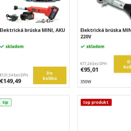
Elektrická brúska MINI, AKU
Elektrická brúska MIN
220V
skladom
skladom
D
€77,24 bez DPH
koš
€95,01
Do
€121,54 bez DPH
košíka
€149,49
350W
tip
top produkt