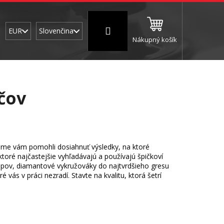
Prihlásenie
EUR
Slovenčina
Nákupný košík
CNC a frézovanie
Brúsne a leštiace valce
Š
čov
 sme vám pomohli dosiahnuť výsledky, na ktoré
 ktoré najčastejšie vyhľadávajú a používajú špičkoví
trepov, diamantové vykružováky do najtvrdšieho gresu
 vás v práci nezradí. Stavte na kvalitu, ktorá šetrí