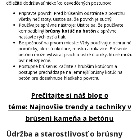
dôležité dodržiavať niekoľko osvedčených postupov:
Pripravte povrch: Pred brúsením odstráňte z povrchu
všetky nečistoty. Uistite sa, že povrch je suchý.
Používajte správne nástroje: Uistite sa, že používate
kompatibilný
brúsny kotúč na betón
a správne
nastavte rýchlosť a tlak.
Bezpečnosť na prvom mieste: Vždy používajte ochranné
pomôcky, ako sú okuliare, maska a rukavice. Brúsenie
betónu môže vytvárať prach a ostré úlomky, ktoré môžu
byť nebezpečné.
Postupné brúsenie: Začnite s hrubším kotúčom a
postupne prechádzajte na jemnejší brúsny kotúč na
betón pre dosiahnutie hladkého povrchu.
Prečítajte si náš blog o
téme: Najnovšie trendy a techniky v
brúsení kameňa a betónu
Údržba a starostlivosť o brúsny