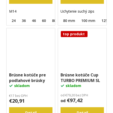
M14
Uchytenie suchý zips
24
36
46
60
80
120
80 mm
220
100 mm
125 
top produkt
Brúsne kotúče pre
Brúsne kotúče Cup
podlahové brúsky
TURBO PREMIUM SL
skladom
skladom
od €79,20 bez DPH
€17 bez DPH
€97,42
€20,91
od
Detail
Detail