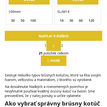
100mm
SL/M14
30
50
100
16
30
60
120
Načítať 9 ďalších
S
1
2
t
O
r
21
položiek celkom
v
á
l
n
HORE
k
á
o
d
v
Existuje niekoľko typov brúsnych kotúčov, ktoré sa líšia svojím
a
a
tvarom, veľkosťou a materiálom, z ktorého sú vyrobené.
c
n
i
Na dosiahnutie hladkých a rovnomerných povrchov je
i
nevyhnutné používať kvalitný
brúsny kotúč na betón
. Sme
e
e
presvedčení, že z našej ponuky si určite vyberiete.
p
Ako vybrať správny brúsny kotúč
r