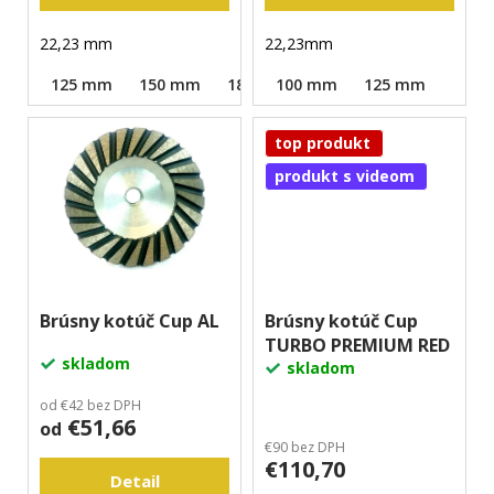
m
e
22,23 mm
22,23mm
125 mm
150 mm
180 mm
100 mm
125 mm
top produkt
produkt s videom
Brúsny kotúč Cup AL
Brúsny kotúč Cup
TURBO PREMIUM RED
skladom
skladom
od €42 bez DPH
€51,66
od
€90 bez DPH
€110,70
Detail