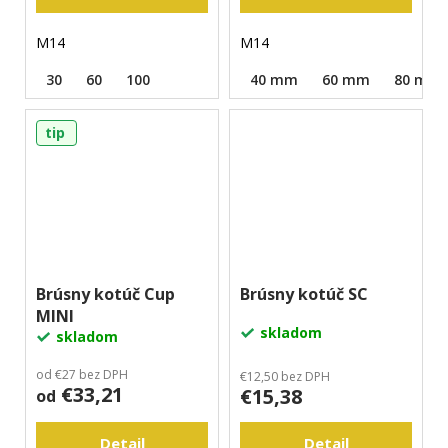
M14
M14
30
60
100
40 mm
60 mm
80 mm
tip
Brúsny kotúč Cup
Brúsny kotúč SC
MINI
skladom
skladom
od €27 bez DPH
€12,50 bez DPH
€33,21
€15,38
od
Detail
Detail