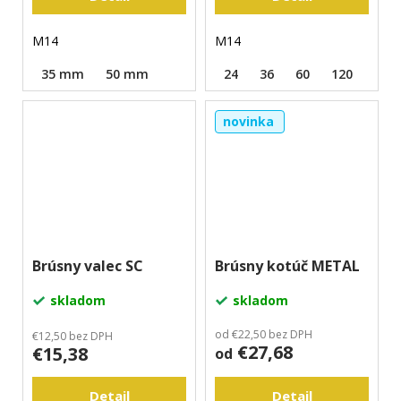
M14
M14
35 mm
50 mm
24
36
60
120
novinka
Brúsny valec SC
Brúsny kotúč METAL
skladom
skladom
od €22,50 bez DPH
€12,50 bez DPH
€27,68
€15,38
od
Detail
Detail