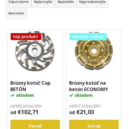
a
Odporúčame
Najlacnejšie
Najdrahšie
Najpredávanejšie
á
d
j
Abecedne
e
s
n
ť
V
i
?
top produkt
výhodný nákup
ý
e
p
p
i
r
s
o
Hľadať
p
d
r
u
O
o
Brúsny kotúč Cup
Brúsny kotúč na
k
d
BETÓN
betón ECONOMY
d
t
p
skladom
skladom
u
o
o
k
v
r
od €83,50 bez DPH
od €17,10 bez DPH
€102,71
€21,03
t
od
od
ú
č
o
a
Detail
Detail
v