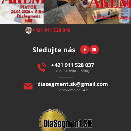
Z
+421 911 528 049
(Po-Pia 8:00-15:00)
á
p
Facebook
Instagram
Sledujte nás
ä
t
i
+421 911 528 037
e
(Po-Pia: 8:00 - 15:00)
diasegment.sk
@
gmail.com
Odpovieme do 24 h