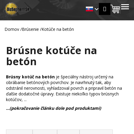
K
Prejsť
MENU
Prihlásen
na
Nákup
o
Späť
Späť
obsah
š
košík
í
Domov
/
Brúsenie
/
Kotúče na betón
Č
k
o
Brúsne kotúče na
p
o
betón
t
r
Brúsny kotúč na betón
je špeciálny nástroj určený na
e
obrábanie betónových povrchov. Je navrhnutý tak, aby
b
odstránil nerovnosti, vyhladzoval povrch a pripravil betón na
u
ďalšie dodatočné úpravy. Existuje niekoľko typov brúsnych
kotúčov, ...
j
...(pokračovanie článku dole pod produktami)
e
t
e
R
n