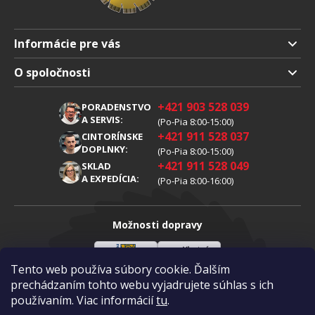
Informácie pre vás
Doprava a platba
O spoločnosti
Obchodné podmienky
O nás
+421 903 528 039
PORADENSTVO
Reklamácia
Kariéra
A SERVIS:
(Po-Pia 8:00-15:00)
+421 911 528 037
Spracovanie osobných údajov
CINTORÍNSKE
Blog
DOPLNKY:
(Po-Pia 8:00-15:00)
Cookies
Kontakty
+421 911 528 049
SKLAD
A EXPEDÍCIA:
(Po-Pia 8:00-16:00)
Možnosti dopravy
Tento web používa súbory cookie. Ďalším
Sloveenská
Vlastná
Možnosti platby
pošta
doprava
prechádzaním tohto webu vyjadrujete súhlas s ich
používaním. Viac informácií
tu
.