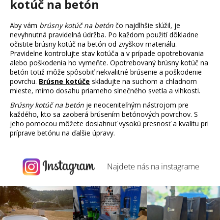
kotúč na betón
Aby vám
brúsny kotúč na betón
čo najdlhšie slúžil, je
nevyhnutná pravidelná údržba. Po každom použití dôkladne
očistite brúsny kotúč na betón od zvyškov materiálu.
Pravidelne kontrolujte stav kotúča a v prípade opotrebovania
alebo poškodenia ho vymeňte. Opotrebovaný brúsny kotúč na
betón totiž môže spôsobiť nekvalitné brúsenie a poškodenie
povrchu.
Brúsne kotúče
skladujte na suchom a chladnom
mieste, mimo dosahu priameho slnečného svetla a vlhkosti.
Brúsny kotúč na betón
je neoceniteľným nástrojom pre
každého, kto sa zaoberá brúsením betónových povrchov. S
jeho pomocou môžete dosiahnuť vysokú presnosť a kvalitu pri
príprave betónu na ďalšie úpravy.
Najdete nás na
instagrame