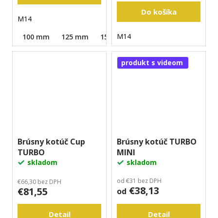
Do košíka
M14
M14
100 mm
125 mm
150 mm
produkt s videom
Brúsny kotúč Cup
Brúsny kotúč TURBO
TURBO
MINI
skladom
skladom
od €31 bez DPH
€66,30 bez DPH
€38,13
€81,55
od
Detail
Detail