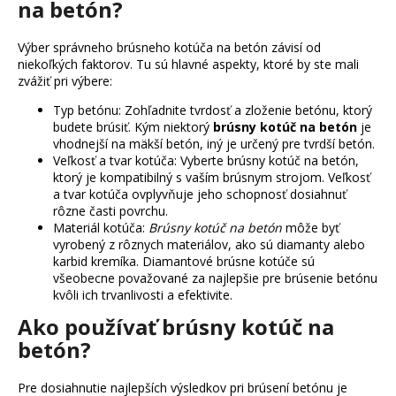
v
na betón?
k
y
Výber správneho brúsneho kotúča na betón závisí od
v
niekoľkých faktorov. Tu sú hlavné aspekty, ktoré by ste mali
ý
zvážiť pri výbere:
p
Typ betónu: Zohľadnite tvrdosť a zloženie betónu, ktorý
i
budete brúsiť. Kým niektorý
brúsny kotúč na betón
je
s
vhodnejší na mäkší betón, iný je určený pre tvrdší betón.
u
Veľkosť a tvar kotúča: Vyberte brúsny kotúč na betón,
ktorý je kompatibilný s vaším brúsnym strojom. Veľkosť
a tvar kotúča ovplyvňuje jeho schopnosť dosiahnuť
rôzne časti povrchu.
Materiál kotúča:
Brúsny kotúč na betón
môže byť
vyrobený z rôznych materiálov, ako sú diamanty alebo
karbid kremíka. Diamantové brúsne kotúče sú
všeobecne považované za najlepšie pre brúsenie betónu
kvôli ich trvanlivosti a efektivite.
Ako používať brúsny kotúč na
betón?
Pre dosiahnutie najlepších výsledkov pri brúsení betónu je