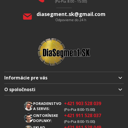
e
(Po-Pia: 8:00 - 15:00)
m
diasegment.sk
@
gmail.com
e
Odpovieme do 24 h
n
á
r
o
v
Informácie pre vás
Doprava a platba
O spoločnosti
Obchodné podmienky
O nás
+421 903 528 039
PORADENSTVO
Reklamácia
Kariéra
A SERVIS:
(Po-Pia 8:00-15:00)
+421 911 528 037
Spracovanie osobných údajov
CINTORÍNSKE
Blog
DOPLNKY:
(Po-Pia 8:00-15:00)
Cookies
Kontakty
+421 911 528 049
SKLAD