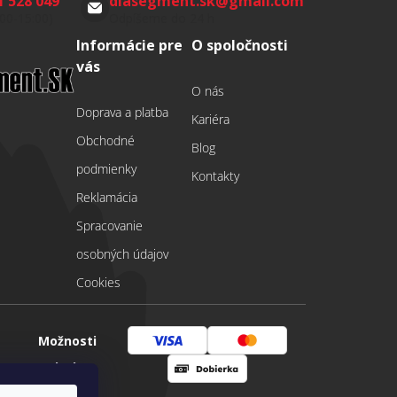
1 528 049
diasegment.sk
@
gmail.com
:00-15:00)
Odpíšeme do 24 h
Informácie pre
O spoločnosti
vás
O nás
Doprava a platba
Kariéra
Obchodné
Blog
podmienky
Kontakty
Reklamácia
Spracovanie
osobných údajov
Cookies
Možnosti
Visa
Mastercard
platby
Dobierka