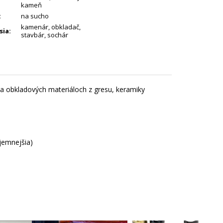
kameň
:
na sucho
kamenár
,
obkladač
,
sia
:
stavbár
,
sochár
a obkladových materiáloch z gresu, keramiky
jjemnejšia)