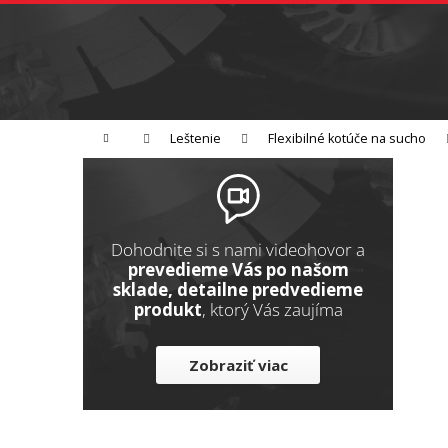
K
Prejsť
na
o
Späť
obsah
do
š
obchodu
í
Brúsenie
Leštenie
Rezanie
k
Domov
Leštenie
Flexibilné kotúče na sucho
B
o
č
n
Dohodnite si s nami videohovor a
ý
prevedieme Vás po našom
sklade, detailne predvedieme
p
produkt
, ktorý Vás zaujíma
a
n
Zobraziť viac
e
l