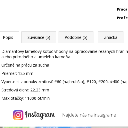
Práca
Profe
Popis
Súvisiace (5)
Podobné (5)
Značka
Diamantový lamelový kotúč vhodný na opracovanie rezaných hrán n
alebo prírodného a umelého kameňa.
Určené na prácu za sucha
Priemer: 125 mm
Vyberte si z ponuky zrnitosť: #60 (najhrubšia), #120, #200, #400 (na
Stredová diera: 22,23 mm
Max otáčky: 11000 ot/min
Najdete nás na
instagrame