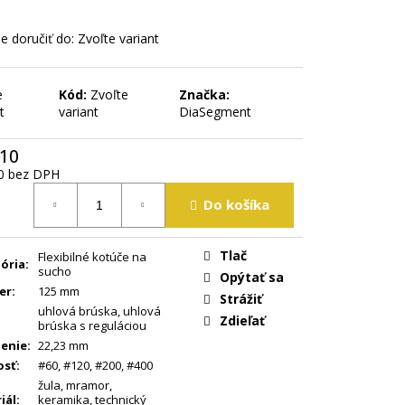
 doručiť do:
Zvoľte variant
e
Kód:
Zvoľte
Značka:
t
variant
DiaSegment
,10
0 bez DPH
tková
Do košíka
Tlač
Flexibilné kotúče na
ória
:
sucho
Opýtať sa
er
:
125 mm
Strážiť
uhlová brúska
,
uhlová
Zdieľať
brúska s reguláciou
enie
:
22,23 mm
osť
:
#60
,
#120
,
#200
,
#400
žula
,
mramor
,
iál
:
keramika
,
technický