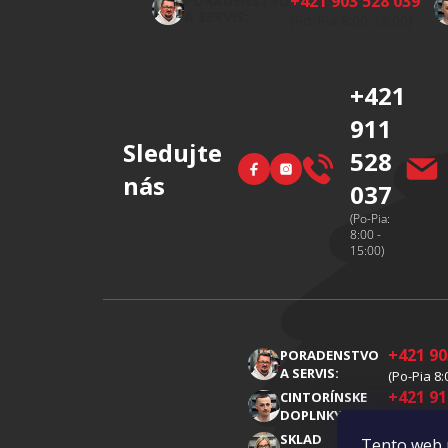
+421 903 528 039
PORADENSTVO
ä
A SERVIS:
(Po-Pia 8:00-15:00)
t
i
+421
e
911
Sledujte
528
Facebook
Instagram
nás
037
(Po-Pia:
8:00 -
15:00)
+421 90
PORADENSTVO
A SERVIS:
(Po-Pia 8:
+421 91
CINTORÍNSKE
DOPLNKY:
(Po-Pia 8:
+421 91
SKLAD
Tento web 