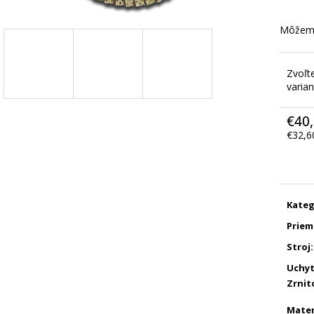
Môžeme
Zvoľt
varian
€40
€32,6
Jedno
cena:
Kateg
Priem
Stroj
:
Uchyt
Zrnit
Mater