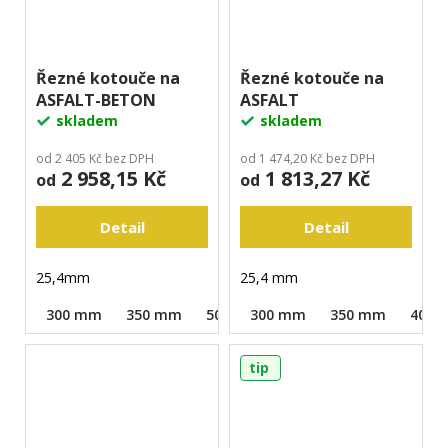
Řezné kotouče na
Řezné kotouče na
ASFALT-BETON
ASFALT
skladem
skladem
od 2 405 Kč bez DPH
od 1 474,20 Kč bez DPH
2 958,15 Kč
1 813,27 Kč
od
od
Detail
Detail
25,4mm
25,4 mm
300 mm
350 mm
500 mm
300 mm
350 mm
400 
tip