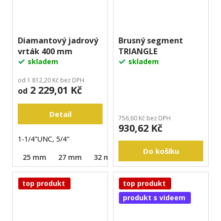
Diamantový jadrový
Brusný segment
vrták 400 mm
TRIANGLE
skladem
skladem
od 1 812,20 Kč bez DPH
2 229,01 Kč
od
Detail
756,60 Kč bez DPH
930,62 Kč
1-1/4"UNC, 5/4"
Do košíku
25 mm
27 mm
32 mm
40 mm
52 mm
63 m
top produkt
top produkt
produkt s videem