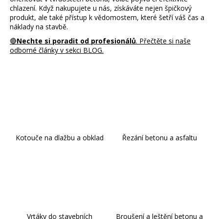
j
chlazení. Když nakupujete u nás, získáváte nejen špičkový
e
produkt, ale také přístup k vědomostem, které šetří váš čas a
m
náklady na stavbě.
e
🔴
Nechte si poradit od profesionálů
. Přečtěte si naše
odborné články v sekci BLOG.
Kotouče na dlažbu a obklad
Řezání betonu a asfaltu
Vrtáky do stavebních
Broušení a leštění betonu a