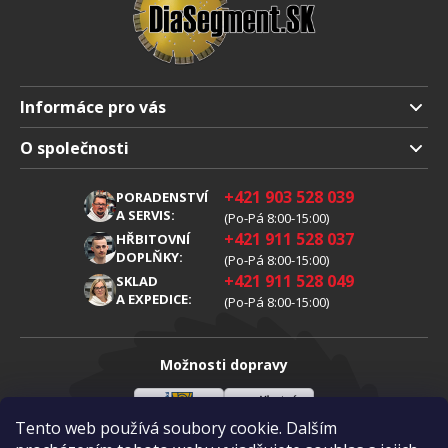
Informáce pro vás
Doprava a platba
O společnosti
Obchodní podmienky
O nás
+421 903 528 039
PORADENSTVÍ
Reklamáce
Kariéra
A SERVIS:
(Po-Pá 8:00-15:00)
+421 911 528 037
Zpracování osobních údajů
HŘBITOVNÍ
Blog
DOPLŇKY:
(Po-Pá 8:00-15:00)
Cookies
Kontakt
+421 911 528 049
SKLAD
A EXPEDICE:
(Po-Pá 8:00-15:00)
Možnosti dopravy
Tento web používá soubory cookie. Dalším
Slovenská
Vlastní
Možnosti platby
pošta
doprava