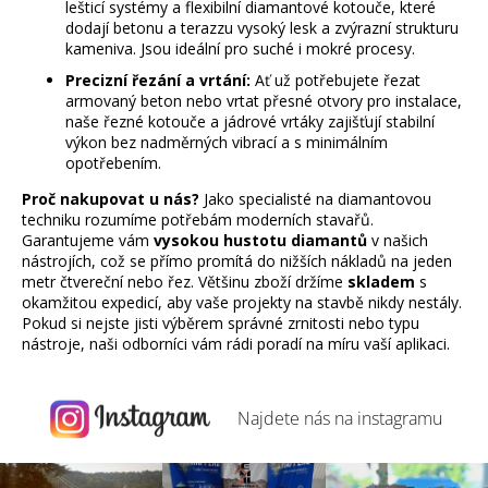
lešticí systémy a flexibilní diamantové kotouče, které
dodají betonu a terazzu vysoký lesk a zvýrazní strukturu
kameniva. Jsou ideální pro suché i mokré procesy.
Precizní řezání a vrtání:
Ať už potřebujete řezat
armovaný beton nebo vrtat přesné otvory pro instalace,
naše řezné kotouče a jádrové vrtáky zajišťují stabilní
výkon bez nadměrných vibrací a s minimálním
opotřebením.
Proč nakupovat u nás?
Jako specialisté na diamantovou
techniku rozumíme potřebám moderních stavařů.
Garantujeme vám
vysokou hustotu diamantů
v našich
nástrojích, což se přímo promítá do nižších nákladů na jeden
metr čtvereční nebo řez. Většinu zboží držíme
skladem
s
okamžitou expedicí, aby vaše projekty na stavbě nikdy nestály.
Pokud si nejste jisti výběrem správné zrnitosti nebo typu
nástroje, naši odborníci vám rádi poradí na míru vaší aplikaci.
Najdete nás na
instagramu