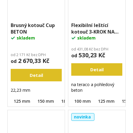
Brusný kotouč Cup
Flexibilní leštící
BETON
kotouč 3-KROK NA
skladem
TERACO A BETON
skladem
od 431,08 Kč bez DPH
530,23 Kč
od 2 171 Kč bez DPH
od
2 670,33 Kč
od
Detail
Detail
na teraco a pohledový
22,23 mm
beton
125 mm
150 mm
180 mm
100 mm
125 mm
150 
novinka