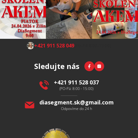
Z
+421 911 528 049
(Po-Pá 8:00-15:00)
á
p
Facebook
Instagram
Sledujte nás
a
t
í
+421 911 528 037
(PO-Pá: 8:00 - 15:00)
diasegment.sk
@
gmail.com
Odpovíme do 24 h