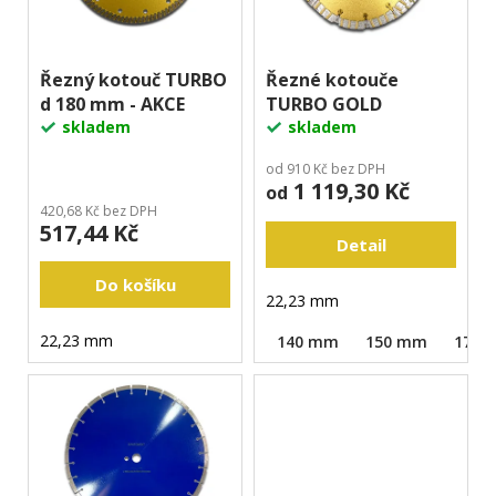
p
u
r
k
o
Řezný kotouč TURBO
Řezné kotouče
t
d 180 mm - AKCE
TURBO GOLD
d
ů
skladem
skladem
u
k
od 910 Kč bez DPH
1 119,30 Kč
t
od
420,68 Kč bez DPH
ů
517,44 Kč
Detail
Do košíku
22,23 mm
22,23 mm
140 mm
150 mm
170 