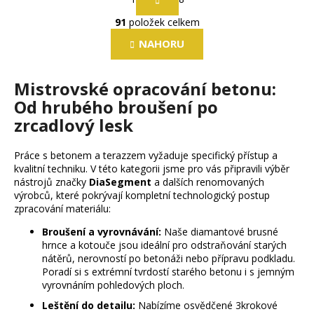
t
O
r
91
položek celkem
v
á
l
n
NAHORU
k
á
o
d
v
Mistrovské opracování betonu:
a
á
Od hrubého broušení po
c
n
í
zrcadlový lesk
í
p
r
Práce s betonem a terazzem vyžaduje specifický přístup a
v
kvalitní techniku. V této kategorii jsme pro vás připravili výběr
k
nástrojů značky
DiaSegment
a dalších renomovaných
výrobců, které pokrývají kompletní technologický postup
y
zpracování materiálu:
v
ý
Broušení a vyrovnávání:
Naše diamantové brusné
p
hrnce a kotouče jsou ideální pro odstraňování starých
i
nátěrů, nerovností po betonáži nebo přípravu podkladu.
Poradí si s extrémní tvrdostí starého betonu i s jemným
s
vyrovnáním pohledových ploch.
u
Leštění do detailu:
Nabízíme osvědčené 3krokové