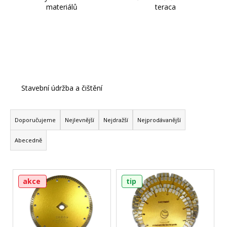
materiálů
teraca
Stavební údržba a čištění
Ř
a
Doporučujeme
Nejlevnější
Nejdražší
Nejprodávanější
z
Abecedně
e
n
V
í
akce
tip
ý
p
p
r
i
o
s
d