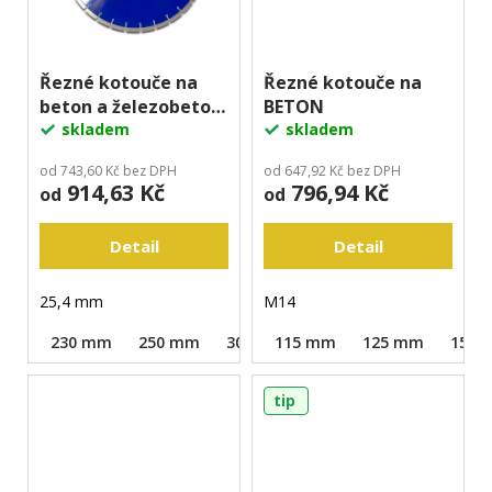
Řezné kotouče na
Řezné kotouče na
beton a železobeton
BETON
LASER BLUE
skladem
skladem
od 743,60 Kč bez DPH
od 647,92 Kč bez DPH
914,63 Kč
796,94 Kč
od
od
Detail
Detail
25,4 mm
M14
230 mm
250 mm
300 mm
115 mm
350 mm
125 mm
400 mm
150 
tip