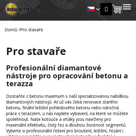
K
Přejít
MENU
Přihlášení
na
Nákup
o
Zpět
Zpět
obsah
š
košík
í
Domů
/
Pro stavaře
C
k
o
Pro stavaře
p
o
t
Profesionální diamantové
ř
nástroje pro opracování betonu a
e
terazza
b
u
Dostaňte z betonu maximum s naší specializovanou nabídkou
diamantových nástrojů. Ať už vás čeká renovace starého
j
betonu, finální leštění pohledového betonu nebo náročná
e
práce s terazzem, u nás najdete vybavení, na které se můžete
t
spolehnout. Naše kotouče a vrtáky jsou navrženy pro
maximální efektivitu, čistý řez a dlouhou životnost segmentů.
e
Vyberte si profesionální řešení pro broušení, leštění, řezání i
n