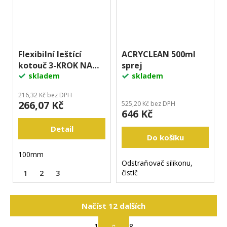
Flexibilní leštící
ACRYCLEAN 500ml
kotouč 3-KROK NA
sprej
TERACO A BETON
skladem
skladem
EKO
216,32 Kč bez DPH
266,07 Kč
525,20 Kč bez DPH
646 Kč
Detail
Do košíku
100mm
Odstraňovač silikonu,
čistič
1
2
3
Načíst 12 dalších
S
1
8