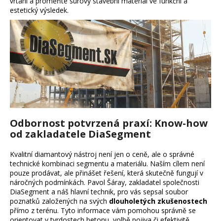
vrtání a proměňte surový stavební materiál ve funkční a
a
estetický výsledek.
j
í
t
?
Hledat
Odbornost potvrzená praxí: Know-how
od zakladatele DiaSegment
D
o
Kvalitní diamantový nástroj není jen o ceně, ale o správné
p
technické kombinaci segmentu a materiálu. Naším cílem není
o
pouze prodávat, ale přinášet řešení, která skutečně fungují v
r
náročných podmínkách. Pavol Šáray, zakladatel společnosti
DiaSegment a náš hlavní technik, pro vás sepsal soubor
u
poznatků založených na svých
dlouholetých zkušenostech
č
přímo z terénu. Tyto informace vám pomohou správně se
u
orientovat v tvrdostech betonu, volbě pojiva či efektivitě