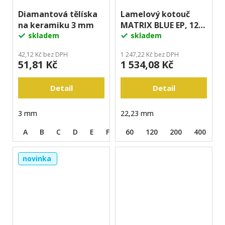
Diamantová tělíska
Lamelový kotouč
na keramiku 3 mm
MATRIX BLUE EP, 125
skladem
mm
skladem
42,12 Kč bez DPH
1 247,22 Kč bez DPH
51,81 Kč
1 534,08 Kč
Detail
Detail
3 mm
22,23 mm
A
B
C
D
E
F
G
60
120
200
400
novinka