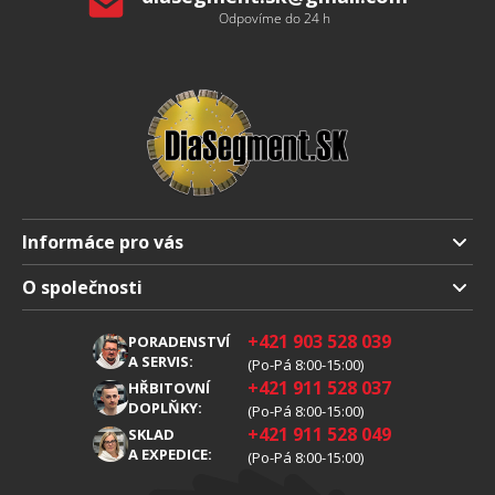
Odpovíme do 24 h
Informáce pro vás
Doprava a platba
O společnosti
Obchodní podmienky
O nás
+421 903 528 039
PORADENSTVÍ
Reklamáce
Kariéra
A SERVIS:
(Po-Pá 8:00-15:00)
+421 911 528 037
Zpracování osobních údajů
HŘBITOVNÍ
Blog
DOPLŇKY:
(Po-Pá 8:00-15:00)
Cookies
Kontakt
+421 911 528 049
SKLAD
A EXPEDICE:
(Po-Pá 8:00-15:00)