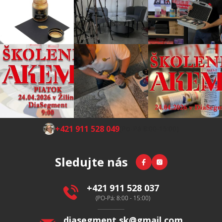
Z
+421 911 528 049
(Po-Pá 8:00-15:00)
á
p
Facebook
Instagram
Sledujte nás
a
t
í
+421 911 528 037
(PO-Pá: 8:00 - 15:00)
diasegment.sk
@
gmail.com