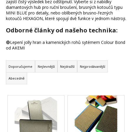
zajistí čistý výsledek bez odštípnutí. Vyberte si z nabídky
a
diamantových hub pro ruční broušení, brusných kotoučů typu
MINI BLUE pro detaily, nebo oblíbených brusno-řezných
j
kotoučů HEXAGON, které spojují dvě funkce v jednom nástroji.
í
t
Odborné články od našeho technika:
?
🔴Lepení jolly hran a kamenických rohů sytémem Colour Bond
od AKEMI
Ř
Hledat
a
Doporučujeme
Nejlevnější
Nejdražší
Nejprodávanější
z
Abecedně
e
D
n
o
V
p
í
o
ý
p
r
p
r
u
i
o
č
s
d
u