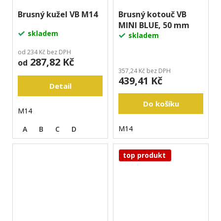
Brusný kužel VB M14
Brusný kotouč VB
MINI BLUE, 50 mm
skladem
skladem
od 234 Kč bez DPH
287,82 Kč
od
357,24 Kč bez DPH
439,41 Kč
Detail
Do košíku
M14
M14
A
B
C
D
top produkt