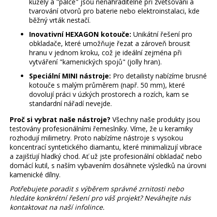
kužely a "palce" jsou nenahraditelné při zvětšování a
tvarování otvorů pro baterie nebo elektroinstalaci, kde
běžný vrták nestačí.
Inovativní HEXAGON kotouče:
Unikátní řešení pro
obkladače, které umožňuje řezat a zároveň brousit
hranu v jednom kroku, což je ideální zejména při
vytváření "kamenických spojů" (jolly hran).
Speciální MINI nástroje:
Pro detailisty nabízíme brusné
kotouče s malým průměrem (např. 50 mm), které
dovolují práci v úzkých prostorech a rozích, kam se
standardní nářadí nevejde.
Proč si vybrat naše nástroje?
Všechny naše produkty jsou
testovány profesionálními řemeslníky. Víme, že u keramiky
rozhodují milimetry. Proto nabízíme nástroje s vysokou
koncentrací syntetického diamantu, které minimalizují vibrace
a zajišťují hladký chod. Ať už jste profesionální obkladač nebo
domácí kutil, s naším vybavením dosáhnete výsledků na úrovni
kamenické dílny.
Potřebujete poradit s výběrem správné zrnitosti nebo
hledáte konkrétní řešení pro váš projekt? Neváhejte nás
kontaktovat na naší infolince.