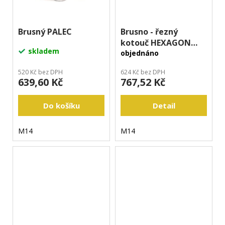
Brusný PALEC
Brusno - řezný
kotouč HEXAGON
skladem
M14
objednáno
520 Kč bez DPH
624 Kč bez DPH
639,60 Kč
767,52 Kč
Do košíku
Detail
M14
M14