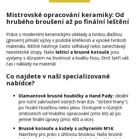
k
á
o
d
v
Mistrovské opracování keramiky: Od
a
á
hrubého broušení až po finální leštění
c
n
í
í
Práce s moderními keramickými obklady a tvrdou dlažbou
p
(gresem) přináší výzvy v podobě křehkosti a vysoké tvrdosti
r
materiálu. Běžné nástroje často selhávají nebo zanechávají
v
neestetické stopy. Naše
lešticí a brusné kotouče
jsou
k
vyvíjeny s důrazem na životnost a kvalitu řezu, čímž šetří váš
y
čas i náklady na materiál.
v
Co najdete v naší specializované
ý
nabídce?
p
i
Diamantové brusné houbičky a Hand Pady:
Ideální
s
pro ruční zabroušení ostrých hran (tzv. "stržení hrany")
u
po řezání řezačkou nebo pilou. Dostupné v různých
zrnitostech od hrubého opracování (zrno 60) až po
jemné finální úpravy (zrno 400 a více).
Brusné kotouče a kužely s uchycením M14:
Navrženy pro práci s úhlovou bruskou. Naše brusné