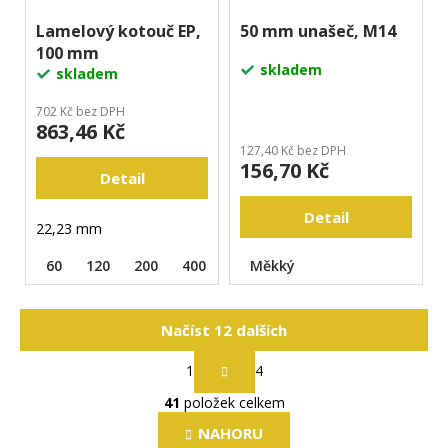
Lamelový kotouč EP,
50 mm unašeč, M14
100 mm
skladem
skladem
702 Kč bez DPH
863,46 Kč
127,40 Kč bez DPH
156,70 Kč
Detail
Detail
22,23 mm
60
120
200
400
Měkký
Načíst 12 dalších
S
1
4
t
O
r
41
položek celkem
v
á
l
n
NAHORU