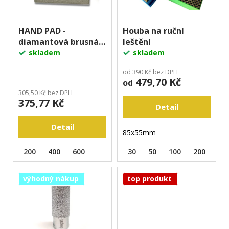
p
j
u
e
r
k
m
o
HAND PAD -
Houba na ruční
t
e
diamantová brusná
leštění
d
ů
deska
skladem
skladem
u
k
od 390 Kč bez DPH
479,70 Kč
t
od
305,50 Kč bez DPH
ů
375,77 Kč
Detail
Detail
85x55mm
200
400
600
30
50
100
200
40
výhodný nákup
top produkt