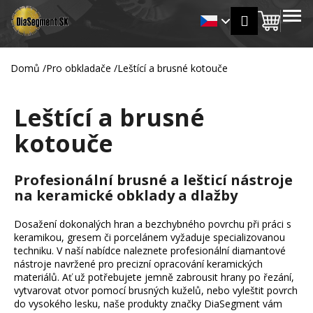
K
Přejít
MENU
Přihlášení
na
Nákup
o
Zpět
Zpět
obsah
š
košík
í
Domů
/
Pro obkladače
/
Leštící a brusné kotouče
C
k
o
Leštící a brusné
p
o
kotouče
t
ř
Profesionální brusné a lešticí nástroje
e
na keramické obklady a dlažby
b
u
Dosažení dokonalých hran a bezchybného povrchu při práci s
j
keramikou, gresem či porcelánem vyžaduje specializovanou
techniku. V naší nabídce naleznete profesionální diamantové
e
nástroje navržené pro precizní opracování keramických
t
materiálů. Ať už potřebujete jemně zabrousit hrany po řezání,
e
vytvarovat otvor pomocí brusných kuželů, nebo vyleštit povrch
do vysokého lesku, naše produkty značky DiaSegment vám
n