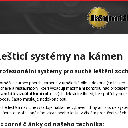
Vrtání
Brusná tělíska a sochařské nástroje
C
Co potřebujete najít?
Hledat
Lešticí systémy na kámen
Doporučujeme
rofesionální systémy pro suché leštění so
oměňte surový povrch kamene v umělecké dílo s dokonalým leskem. K
chaře a restaurátory, kteří vyžadují maximální kontrolu nad procesem
amžitá vizuální kontrola
– výsledek vidíte ihned, bez potřeby neu
ocesu často maskuje nedokonalosti.
ché leštění navíc nevyžaduje nákladné vybavení dílny ani složité syst
sáhnete profesionálního zrcadlového lesku v čistém prostředí vašeho a
dborné články od našeho technika: