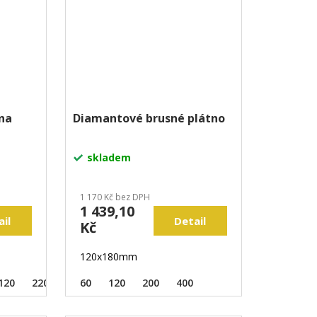
 na
Diamantové brusné plátno
skladem
1 170 Kč bez DPH
1 439,10
ail
Detail
Kč
120x180mm
120
220
320
60
400
120
600
200
800
400
1200