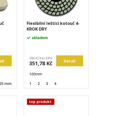
ouč
Flexibilní leštící kotouč 4-
KROK DRY
skladem
286 Kč bez DPH
ail
Detail
351,78 Kč
100mm
25 mm
1
2
3
4
top produkt