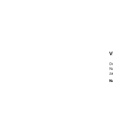
V
Do
Na
za
Na