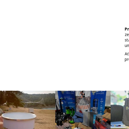
Pr
z
st
um
Ať
pr