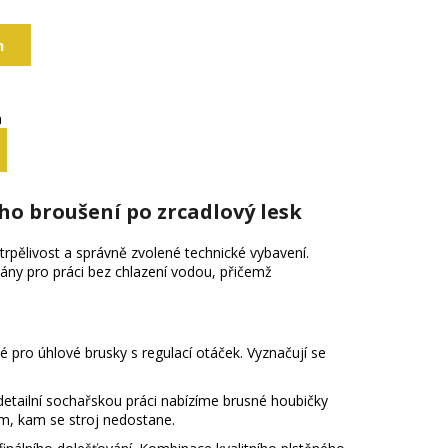
h
m
ho broušení po zrcadlový lesk
rpělivost a správně zvolené technické vybavení.
ány pro práci bez chlazení vodou, přičemž
pro úhlové brusky s regulací otáček. Vyznačují se
detailní sochařskou práci nabízíme brusné houbičky
am, kam se stroj nedostane.