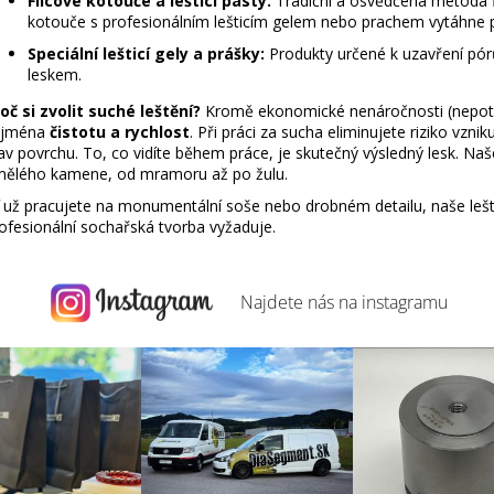
Filcové kotouče a lešticí pasty:
Tradiční a osvědčená metoda f
i
kotouče s profesionálním lešticím gelem nebo prachem vytáhne 
s
Speciální lešticí gely a prášky:
Produkty určené k uzavření pór
u
leskem.
oč si zvolit suché leštění?
Kromě ekonomické nenáročnosti (nepotře
ejména
čistotu a rychlost
. Při práci za sucha eliminujete riziko vzni
av povrchu. To, co vidíte během práce, je skutečný výsledný lesk. Na
ělého kamene, od mramoru až po žulu.
 už pracujete na monumentální soše nebo drobném detailu, naše lešt
ofesionální sochařská tvorba vyžaduje.
Najdete nás na
instagramu