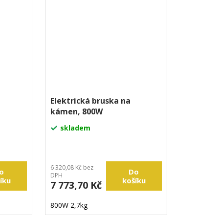
Elektrická bruska na
kámen, 800W
skladem
6 320,08 Kč bez
o
Do
DPH
íku
košíku
7 773,70 Kč
800W 2,7kg