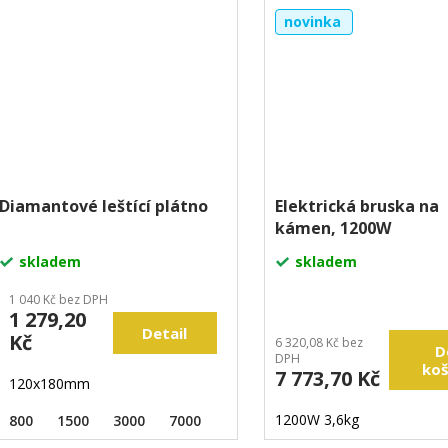
novinka
Diamantové leštící plátno
Elektrická bruska na
kámen, 1200W
skladem
skladem
1 040 Kč bez DPH
1 279,20
Detail
Kč
6 320,08 Kč bez
D
DPH
koš
7 773,70 Kč
120x180mm
1200W 3,6kg
800
1500
3000
7000