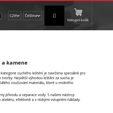
Přihlášení
CZK
Čeština
Nákupní košík
NC a frézování
Brusné a leštící válce
Štokován
ch a kamene
ategorie suchého leštění je navržena speciálně pro
 tvorby. Největší výhodou leštění za sucha je
stálého osušování materiálu, které u mokrého
émy přívodu a separace vody. S našimi nástroji
teliéru, efektivně a s nízkými vstupními náklady.