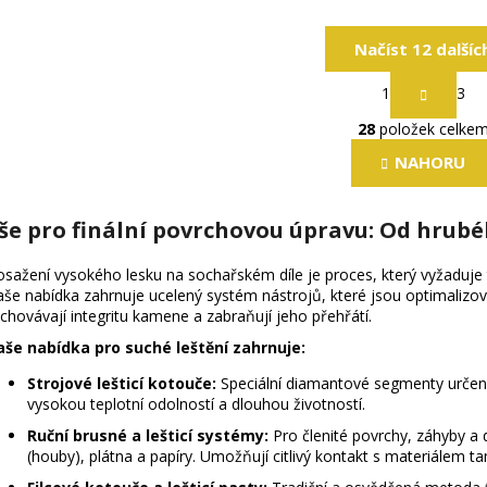
Načíst 12 dalšíc
S
1
3
t
O
r
28
položek celke
v
á
l
n
NAHORU
k
á
o
d
v
še pro finální povrchovou úpravu: Od hrubé
a
á
c
n
sažení vysokého lesku na sochařském díle je proces, který vyžaduje t
í
í
še nabídka zahrnuje ucelený systém nástrojů, které jsou optimalizov
p
chovávají integritu kamene a zabraňují jeho přehřátí.
r
še nabídka pro suché leštění zahrnuje:
v
k
Strojové lešticí kotouče:
Speciální diamantové segmenty určené 
y
vysokou teplotní odolností a dlouhou životností.
v
Ruční brusné a lešticí systémy:
Pro členité povrchy, záhyby a 
ý
(houby), plátna a papíry. Umožňují citlivý kontakt s materiálem t
p