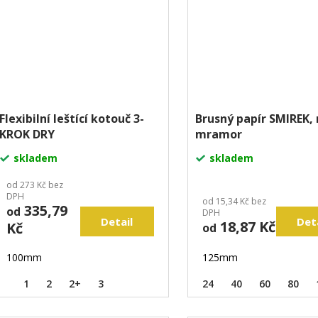
Flexibilní leštící kotouč 3-
Brusný papír SMIREK,
KROK DRY
mramor
skladem
skladem
od 273 Kč bez
DPH
od 15,34 Kč bez
335,79
od
DPH
Detail
Det
18,87 Kč
Kč
od
100mm
125mm
1
2
2+
3
24
40
60
80