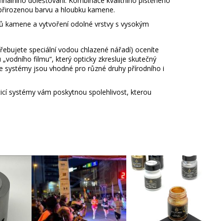
inálního dolešťování. Kombinace kvalitního plstěného
přirozenou barvu a hloubku kamene.
ů kamene a vytvoření odolné vrstvy s vysokým
bujete speciální vodou chlazené nářadí) oceníte
ku „vodního filmu“, který opticky zkresluje skutečný
še systémy jsou vhodné pro různé druhy přírodního i
icí systémy vám poskytnou spolehlivost, kterou