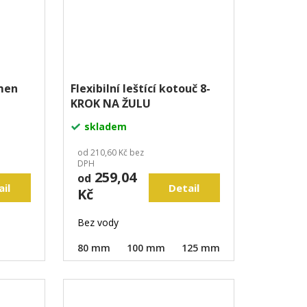
ámen
Flexibilní leštící kotouč 8-
KROK NA ŽULU
skladem
od 210,60 Kč bez
DPH
259,04
od
ail
Detail
Kč
Bez vody
80 mm
100 mm
125 mm
150 mm
18