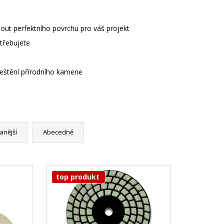
out perfektního povrchu pro váš projekt
otřebujete
leštění přírodního kamene
anější
Abecedně
top produkt