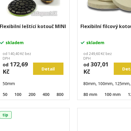
Flexibilní leštící kotouč MINI
Flexibilní filcový kot
skladem
skladem
od 140,40 Kč bez
od 249,60 Kč bez
DPH
DPH
172,69
307,01
od
od
Detail
Det
Kč
Kč
50mm
80mm, 100mm, 125mm,
50
100
200
400
800
1500
80 mm
3000
Unašeč
100 mm
1
tip