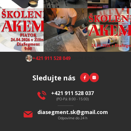
Z
+421 911 528 049
(Po-Pá 8:00-15:00)
á
p
Facebook
Instagram
Sledujte nás
a
t
í
+421 911 528 037
(PO-Pá: 8:00 - 15:00)
diasegment.sk
@
gmail.com
Odpovíme do 24 h