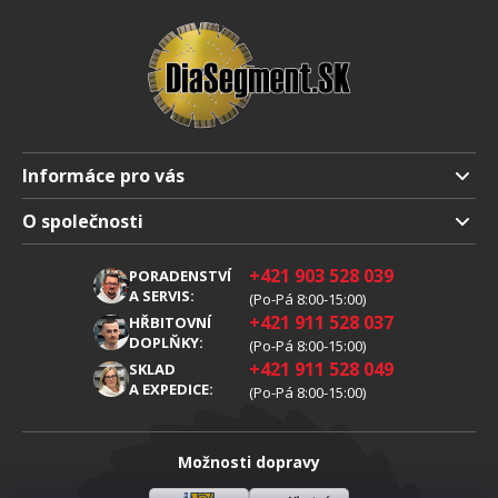
Informáce pro vás
Doprava a platba
O společnosti
Obchodní podmienky
O nás
+421 903 528 039
PORADENSTVÍ
Reklamáce
Kariéra
A SERVIS:
(Po-Pá 8:00-15:00)
+421 911 528 037
Zpracování osobních údajů
HŘBITOVNÍ
Blog
DOPLŇKY:
(Po-Pá 8:00-15:00)
Cookies
Kontakt
+421 911 528 049
SKLAD
A EXPEDICE:
(Po-Pá 8:00-15:00)
Možnosti dopravy