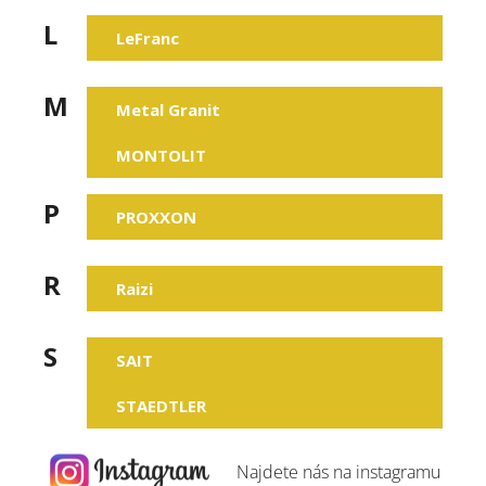
j
L
e
LeFranc
m
e
M
Metal Granit
MONTOLIT
P
PROXXON
R
Raizi
S
SAIT
STAEDTLER
Najdete nás na
instagramu