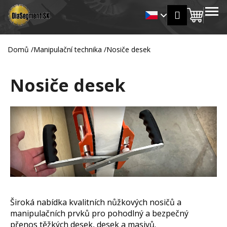
K
Přejít
MENU
Přihlášení
na
Nákup
o
Zpět
Zpět
obsah
š
košík
í
Domů
/
Manipulační technika
/
Nosiče desek
C
k
o
Nosiče desek
p
o
t
ř
e
b
u
j
e
t
Široká nabídka kvalitních nůžkových nosičů a
e
manipulačních prvků pro pohodlný a bezpečný
n
přenos těžkých desek, desek a masivů.