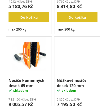
k
j
4 212 Kč bez DPH
6 760 Kč bez DPH
5 180,76 Kč
8 314,80 Kč
t
e
m
ů
e
Do košíku
Do košíku
max 200 kg
max 200 kg
Nosiče kamenných
Nůžkové nosiče
desek 65 mm
desek 120 mm
skladem
skladem
7 321,60 Kč bez DPH
5 850 Kč bez DPH
9 005,57 Kč
7 195,50 Kč