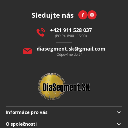
á
p
Facebook
Instagram
Sledujte nás
a
t
í
+421 911 528 037
(PO-Pá: 8:00 - 15:00)
diasegment.sk
@
gmail.com
Odpovíme do 24 h
Informáce pro vás
Doprava a platba
O společnosti