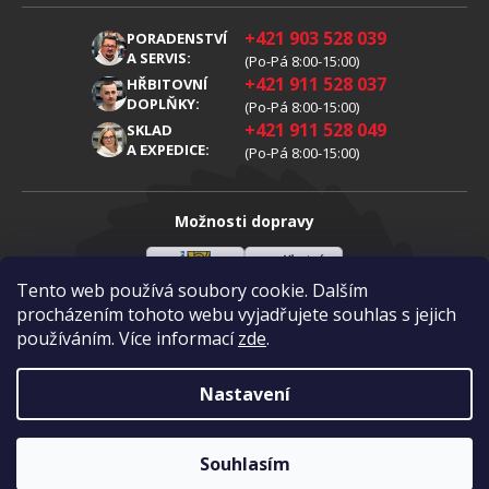
Obchodní podmienky
O nás
+421 903 528 039
PORADENSTVÍ
Reklamáce
Kariéra
A SERVIS:
(Po-Pá 8:00-15:00)
+421 911 528 037
Zpracování osobních údajů
HŘBITOVNÍ
Blog
DOPLŇKY:
(Po-Pá 8:00-15:00)
Cookies
Kontakt
+421 911 528 049
SKLAD
A EXPEDICE:
(Po-Pá 8:00-15:00)
Možnosti dopravy
Tento web používá soubory cookie. Dalším
Slovenská
Vlastní
Možnosti platby
pošta
doprava
procházením tohoto webu vyjadřujete souhlas s jejich
používáním. Více informací
zde
.
Visa
Mastercard
Dobírka
Nastavení
Copyright 2026
Diamantovykotuc.sk
.
Všechna práva vyhrazena.
Souhlasím
Vytvořil Shoptet
|
mime digital