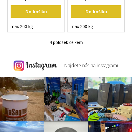
Do košíku
Do košíku
max 200 kg
max 200 kg
4
položek celkem
O
v
l
á
Najdete nás na
instagramu
d
a
c
í
p
r
v
k
y
v