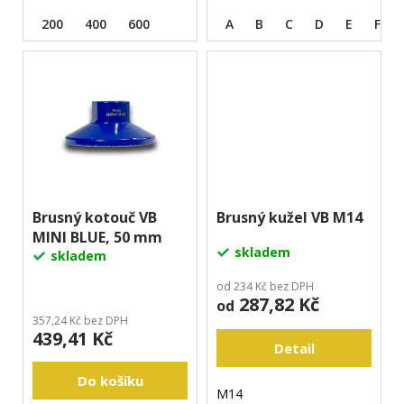
j
200
400
600
A
B
C
D
E
F
e
m
e
Brusný kotouč VB
Brusný kužel VB M14
MINI BLUE, 50 mm
skladem
skladem
od 234 Kč bez DPH
287,82 Kč
od
357,24 Kč bez DPH
439,41 Kč
Detail
Do košíku
M14