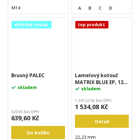
M14
A
B
C
D
výhodný nákup
top produkt
Brusný PALEC
Lamelový kotouč
MATRIX BLUE EP, 125
skladem
mm
skladem
1 247,22 Kč bez DPH
1 534,08 Kč
520 Kč bez DPH
639,60 Kč
Detail
Do košíku
22,23 mm