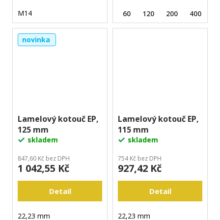
M14
60
120
200
400
novinka
Lamelový kotouč EP,
Lamelový kotouč EP,
125 mm
115 mm
skladem
skladem
847,60 Kč bez DPH
754 Kč bez DPH
1 042,55 Kč
927,42 Kč
Detail
Detail
22,23 mm
22,23 mm