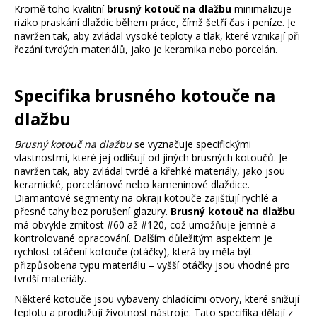
Kromě toho kvalitní
brusný kotouč na dlažbu
minimalizuje
ý
riziko praskání dlaždic během práce, čímž šetří čas i peníze. Je
p
navržen tak, aby zvládal vysoké teploty a tlak, které vznikají při
i
řezání tvrdých materiálů, jako je keramika nebo porcelán.
s
u
Specifika brusného kotouče na
dlažbu
Brusný kotouč na dlažbu
se vyznačuje specifickými
vlastnostmi, které jej odlišují od jiných brusných kotoučů. Je
navržen tak, aby zvládal tvrdé a křehké materiály, jako jsou
keramické, porcelánové nebo kameninové dlaždice.
Diamantové segmenty na okraji kotouče zajišťují rychlé a
přesné tahy bez porušení glazury.
Brusný kotouč na dlažbu
má obvykle zrnitost #60 až #120, což umožňuje jemné a
kontrolované opracování. Dalším důležitým aspektem je
rychlost otáčení kotouče (otáčky), která by měla být
přizpůsobena typu materiálu – vyšší otáčky jsou vhodné pro
tvrdší materiály.
Některé kotouče jsou vybaveny chladícími otvory, které snižují
teplotu a prodlužují životnost nástroje. Tato specifika dělají z