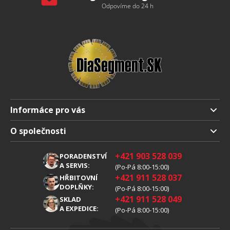
Odpovíme do 24 h
Informáce pro vás
Doprava a platba
O společnosti
Obchodní podmienky
O nás
+421 903 528 039
PORADENSTVÍ
Reklamáce
Kariéra
A SERVIS:
(Po-Pá 8:00-15:00)
+421 911 528 037
Zpracování osobních údajů
HŘBITOVNÍ
Blog
DOPLŇKY:
(Po-Pá 8:00-15:00)
Cookies
Kontakt
+421 911 528 049
SKLAD
A EXPEDICE:
(Po-Pá 8:00-15:00)