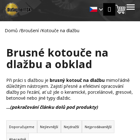
K
Přejít
MENU
Přihlášení
na
Nákup
o
Zpět
Zpět
obsah
š
košík
í
Domů
/
Broušení
/
Kotouče na dlažbu
C
k
o
Brusné kotouče na
p
o
dlažbu a obklad
t
ř
Při práci s dlažbou je
brusný kotouč na dlažbu
mimořádně
e
důležitým nástrojem. Zajistí přesné a efektivní opracování
b
dlažby po řezání, ať už jde o keramické, porcelánové, gresové,
u
betonové nebo jiné typy dlaždic.
j
...(pokračování článku dolů pod produkty)
e
Ř
t
a
Doporučujeme
Nejlevnější
Nejdražší
Nejprodávanější
e
z
n
Abecedně