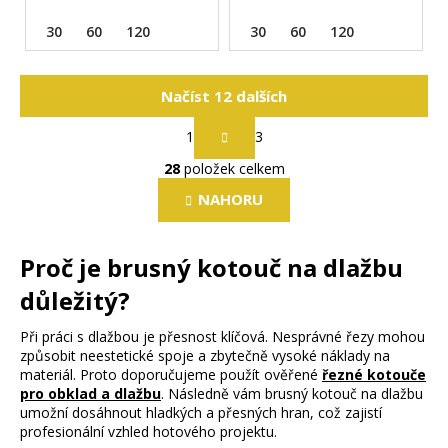
30
60
120
30
60
120
Načíst 12 dalších
S
1
3
t
O
r
28
položek celkem
v
á
l
n
NAHORU
k
á
o
d
v
Proč je brusný kotouč na dlažbu
a
á
c
n
důležitý?
í
í
p
Při práci s dlažbou je přesnost klíčová. Nesprávné řezy mohou
r
způsobit neestetické spoje a zbytečně vysoké náklady na
v
materiál. Proto doporučujeme použít ověřené
řezné kotouče
pro obklad a dlažbu
. Následně vám brusný kotouč na dlažbu
k
umožní dosáhnout hladkých a přesných hran, což zajistí
y
profesionální vzhled hotového projektu.
v