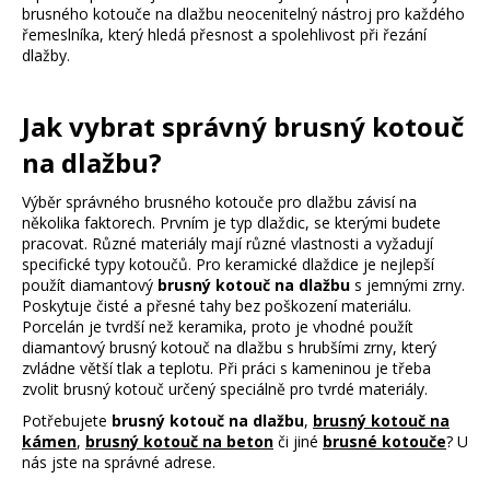
brusného kotouče na dlažbu neocenitelný nástroj pro každého
řemeslníka, který hledá přesnost a spolehlivost při řezání
dlažby.
Jak vybrat správný brusný kotouč
na dlažbu?
Výběr správného brusného kotouče pro dlažbu závisí na
několika faktorech. Prvním je typ dlaždic, se kterými budete
pracovat. Různé materiály mají různé vlastnosti a vyžadují
specifické typy kotoučů. Pro keramické dlaždice je nejlepší
použít diamantový
brusný kotouč na dlažbu
s jemnými zrny.
Poskytuje čisté a přesné tahy bez poškození materiálu.
Porcelán je tvrdší než keramika, proto je vhodné použít
diamantový brusný kotouč na dlažbu s hrubšími zrny, který
zvládne větší tlak a teplotu. Při práci s kameninou je třeba
zvolit brusný kotouč určený speciálně pro tvrdé materiály.
Potřebujete
brusný kotouč na dlažbu
,
brusný kotouč na
kámen
,
brusný kotouč na beton
či jiné
brusné kotouče
? U
nás jste na správné adrese.