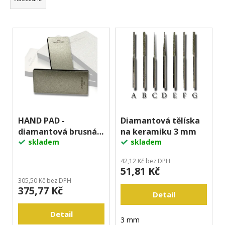
e
a
n
j
V
í
í
ý
p
t
p
r
?
i
o
s
d
p
u
r
k
Hledat
o
HAND PAD -
Diamantová tělíska
t
diamantová brusná
na keramiku 3 mm
d
ů
D
deska
skladem
skladem
u
o
k
42,12 Kč bez DPH
p
51,81 Kč
t
o
305,50 Kč bez DPH
ů
r
375,77 Kč
Detail
u
č
Detail
u
3 mm