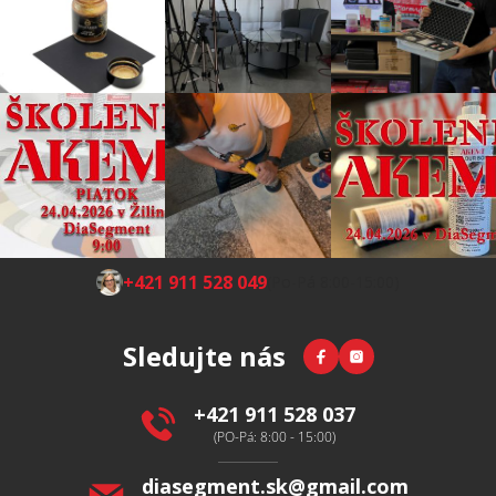
Z
+421 911 528 049
(Po-Pá 8:00-15:00)
á
p
Facebook
Instagram
Sledujte nás
a
t
í
+421 911 528 037
(PO-Pá: 8:00 - 15:00)
diasegment.sk
@
gmail.com