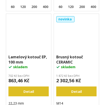
60
120
200
400
60
120
200
400
novinka
Lamelový kotouč EP,
Brusný kotouč
100 mm
CERAMIC
skladem
skladem
702 Kč bez DPH
1 872 Kč bez DPH
863,46 Kč
2 302,56 Kč
Detail
Detail
22,23 mm
M14