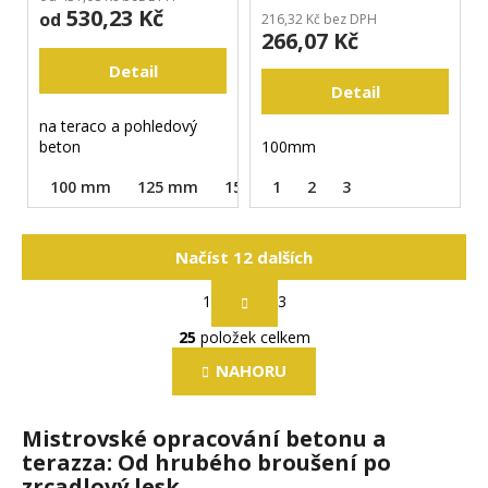
530,23 Kč
od
216,32 Kč bez DPH
266,07 Kč
Detail
Detail
na teraco a pohledový
beton
100mm
100 mm
125 mm
150 mm
1
2
180 mm
3
250 mm
Načíst 12 dalších
S
1
3
t
O
r
25
položek celkem
v
á
l
n
NAHORU
k
á
o
d
v
Mistrovské opracování betonu a
a
á
terazza: Od hrubého broušení po
c
n
zrcadlový lesk