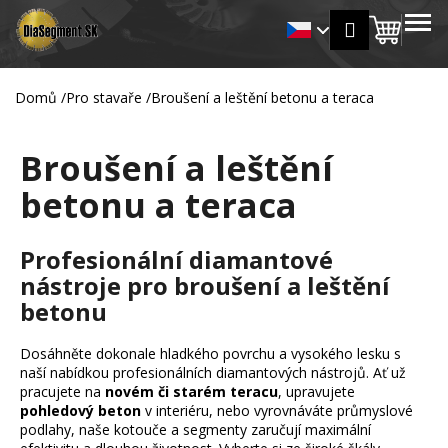
K
Přejít
MENU
Přihlášení
na
Nákup
o
Zpět
Zpět
obsah
š
košík
í
Domů
/
Pro stavaře
/
Broušení a leštění betonu a teraca
C
k
o
Broušení a leštění
p
o
betonu a teraca
t
ř
Profesionální diamantové
e
nástroje pro broušení a leštění
b
betonu
u
j
Dosáhněte dokonale hladkého povrchu a vysokého lesku s
e
naší nabídkou profesionálních diamantových nástrojů. Ať už
t
pracujete na
novém či starém teracu
, upravujete
pohledový beton
v interiéru, nebo vyrovnáváte průmyslové
e
podlahy, naše kotouče a segmenty zaručují maximální
n