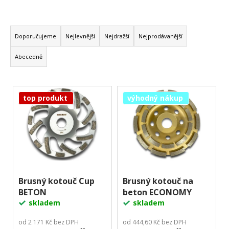
j
e
Ř
m
a
e
Doporučujeme
Nejlevnější
Nejdražší
Nejprodávanější
z
Abecedně
e
n
V
í
top produkt
výhodný nákup
ý
p
p
r
i
o
s
d
p
u
r
k
o
Brusný kotouč Cup
Brusný kotouč na
t
BETON
beton ECONOMY
d
ů
skladem
skladem
u
k
od 2 171 Kč bez DPH
od 444,60 Kč bez DPH