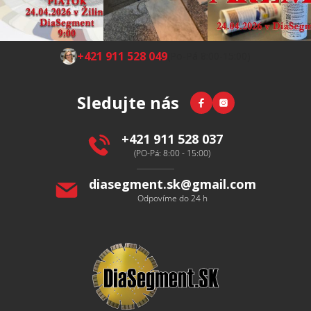
Z
+421 911 528 049
(Po-Pá 8:00-15:00)
á
p
Facebook
Instagram
Sledujte nás
a
t
í
+421 911 528 037
(PO-Pá: 8:00 - 15:00)
diasegment.sk
@
gmail.com
Odpovíme do 24 h