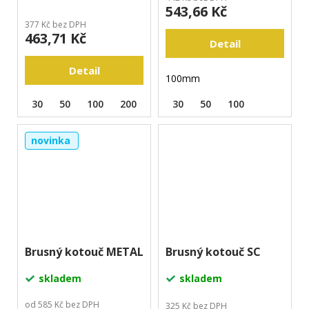
543,66 Kč
377 Kč bez DPH
463,71 Kč
Detail
Detail
100mm
30
50
100
200
400
30
800
50
1500
100
3000
BU
novinka
Brusný kotouč METAL
Brusný kotouč SC
skladem
skladem
od 585 Kč bez DPH
325 Kč bez DPH