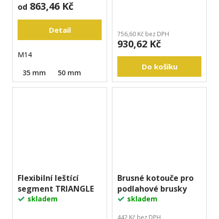
863,46 Kč
od
Detail
756,60 Kč bez DPH
930,62 Kč
M14
Do košíku
35 mm
50 mm
Flexibilní leštící
Brusné kotouče pro
segment TRIANGLE
podlahové brusky
skladem
skladem
442 Kč bez DPH