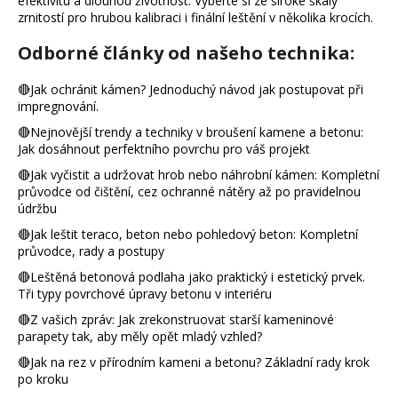
efektivitu a dlouhou životnost. Vyberte si ze široké škály
a
zrnitostí pro hrubou kalibraci i finální leštění v několika krocích.
j
Odborné články od našeho technika:
í
t
🔴
Jak ochránit kámen? Jednoduchý návod jak postupovat při
impregnování.
?
🔴Nejnovější trendy a techniky v broušení kamene a betonu:
Jak dosáhnout perfektního povrchu pro váš projekt
🔴Jak vyčistit a udržovat hrob nebo náhrobní kámen: Kompletní
Hledat
průvodce od čištění, cez ochranné nátěry až po pravidelnou
údržbu
🔴Jak leštit teraco, beton nebo pohledový beton: Kompletní
D
průvodce, rady a postupy
o
🔴Leštěná betonová podlaha jako praktický i estetický prvek.
p
Tři typy povrchové úpravy betonu v interiéru
o
🔴Z vašich zpráv: Jak zrekonstruovat starší kameninové
r
parapety tak, aby měly opět mladý vzhled?
u
🔴Jak na rez v přírodním kameni a betonu? Základní rady krok
č
po kroku
u