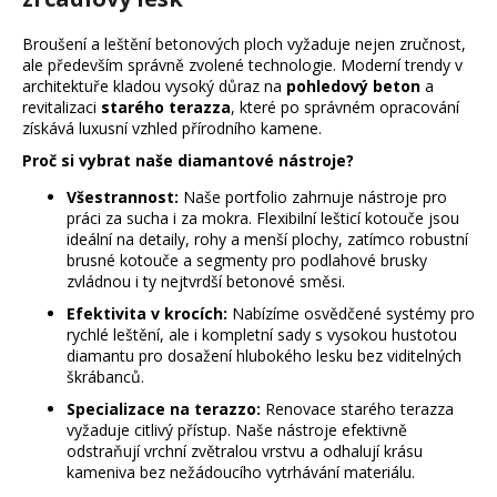
í
í
p
Broušení a leštění betonových ploch vyžaduje nejen zručnost,
r
ale především správně zvolené technologie. Moderní trendy v
v
architektuře kladou vysoký důraz na
pohledový beton
a
k
revitalizaci
starého terazza
, které po správném opracování
y
získává luxusní vzhled přírodního kamene.
v
Proč si vybrat naše diamantové nástroje?
ý
p
Všestrannost:
Naše portfolio zahrnuje nástroje pro
práci za sucha i za mokra. Flexibilní lešticí kotouče jsou
i
ideální na detaily, rohy a menší plochy, zatímco robustní
s
brusné kotouče a segmenty pro podlahové brusky
u
zvládnou i ty nejtvrdší betonové směsi.
Efektivita v krocích:
Nabízíme osvědčené systémy pro
rychlé leštění, ale i kompletní sady s vysokou hustotou
diamantu pro dosažení hlubokého lesku bez viditelných
škrábanců.
Specializace na terazzo:
Renovace starého terazza
vyžaduje citlivý přístup. Naše nástroje efektivně
odstraňují vrchní zvětralou vrstvu a odhalují krásu
kameniva bez nežádoucího vytrhávání materiálu.