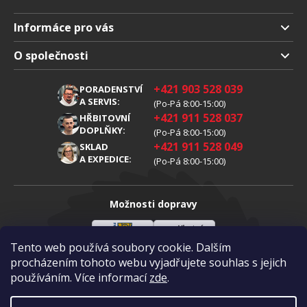
Informáce pro vás
Doprava a platba
O společnosti
Obchodní podmienky
O nás
+421 903 528 039
PORADENSTVÍ
Reklamáce
Kariéra
A SERVIS:
(Po-Pá 8:00-15:00)
+421 911 528 037
Zpracování osobních údajů
HŘBITOVNÍ
Blog
DOPLŇKY:
(Po-Pá 8:00-15:00)
Cookies
Kontakt
+421 911 528 049
SKLAD
A EXPEDICE:
(Po-Pá 8:00-15:00)
Možnosti dopravy
Tento web používá soubory cookie. Dalším
Slovenská
Vlastní
Možnosti platby
pošta
doprava
procházením tohoto webu vyjadřujete souhlas s jejich
používáním. Více informací
zde
.
Visa
Mastercard
Dobírka