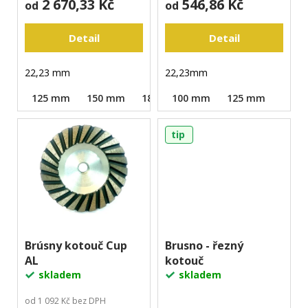
2 670,33 Kč
546,86 Kč
t
od
od
ů
Detail
Detail
22,23 mm
22,23mm
125 mm
150 mm
180 mm
100 mm
125 mm
tip
Brúsny kotouč Cup
Brusno - řezný
AL
kotouč
skladem
skladem
od 1 092 Kč bez DPH