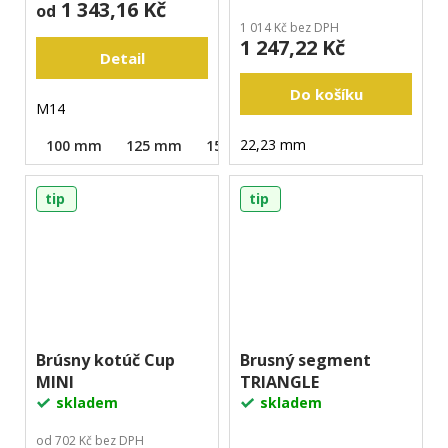
1 343,16 Kč
od
1 014 Kč bez DPH
1 247,22 Kč
Detail
Do košíku
M14
22,23 mm
100 mm
125 mm
150 mm
tip
tip
Brúsny kotúč Cup
Brusný segment
MINI
TRIANGLE
skladem
skladem
od 702 Kč bez DPH