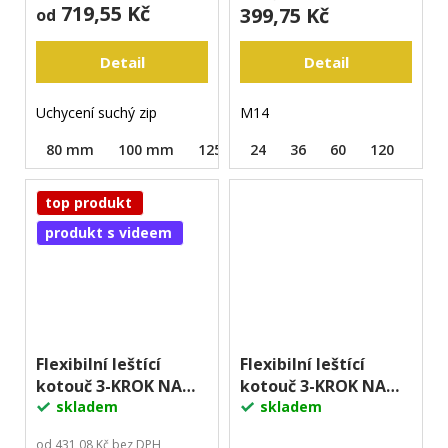
719,55 Kč
399,75 Kč
od
Detail
Detail
Uchycení suchý zip
M14
80 mm
100 mm
125 mm
24
36
60
120
top produkt
produkt s videem
Flexibilní leštící
Flexibilní leštící
kotouč 3-KROK NA
kotouč 3-KROK NA
TERACO A BETON
skladem
TERACO A BETON
skladem
EKO
od 431,08 Kč bez DPH