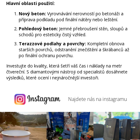
Hlavní oblasti použití:
Nový beton:
Vyrovnávání nerovností po betonáži a
příprava podkladu pod finální nátěry nebo leštění.
Pohledový beton:
Jemné přebroušení stěn, sloupů a
schodů pro esteticky čistý vzhled.
Terazzové podlahy a povrchy:
Kompletní obnova
starších povrchů, odstranění znečištění a škrábanců až
po finální ochranu povrchu.
Investujte do kvality, která šetří váš čas i náklady na metr
čtvereční. S diamantovými nástroji od specialistů dosáhnete
výsledků, které ocení i nejnáročnější investoři.
Najdete nás na
instagramu