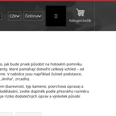
Přihlášení
CZK
Čeština
Nákupní košík
NC a frézování
Brusné a leštící válce
Štokování
 to, jak bude prvek působit na hotovém pomníku.
nty, které pomáhají dotvořit celkový vzhled – od
ene. V nabídce jsou například žulové podstavce,
„kniha“, zrcadlo).
em (barevnost, typ kamene, povrchová úprava) a
dodělávání, zvolte doplněk podle přesného rozměru
žuje riziko dodatečných úprav a výsledek působí