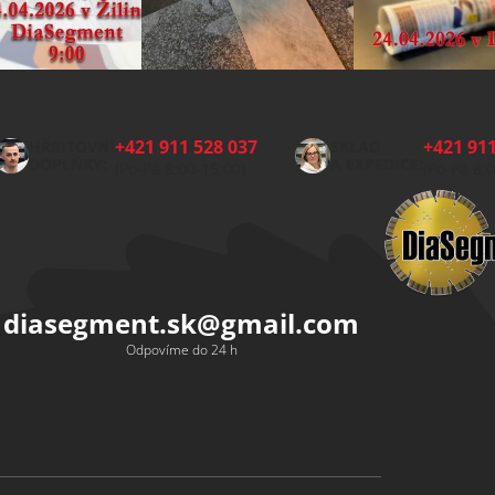
+421 911 528 037
+421 911
HŘBITOVNÍ
SKLAD
DOPLŇKY:
A EXPEDICE:
(Po-Pá 8:00-15:00)
(Po-Pá 8:
diasegment.sk
@
gmail.com
Odpovíme do 24 h