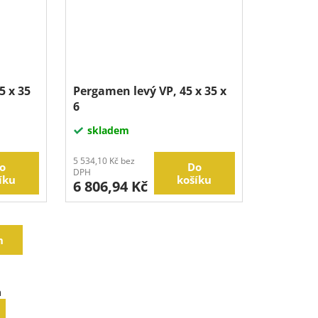
5 x 35
Pergamen levý VP, 45 x 35 x
6
skladem
5 534,10 Kč bez
o
Do
DPH
íku
košíku
6 806,94 Kč
h
m