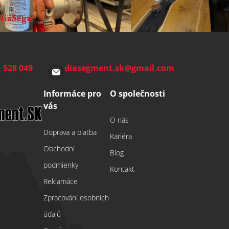
 528 049
diasegment.sk
@
gmail.com
00-15:00)
Odepíšeme do 24 h
Informáce pro
O společnosti
vás
O nás
Doprava a platba
Kariéra
Obchodní
Blog
podmienky
Kontakt
Reklamáce
Zpracování osobních
údajů