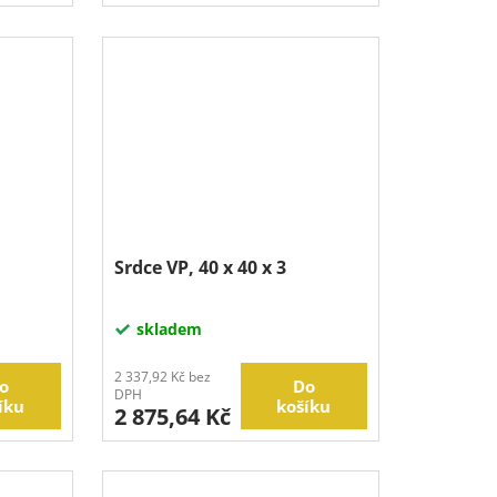
Srdce VP, 40 x 40 x 3
skladem
2 337,92 Kč bez
o
Do
DPH
íku
košíku
2 875,64 Kč