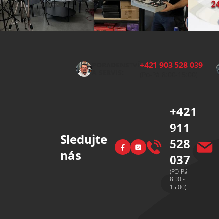
Z
á
p
+421 903 528 039
PORADENSTVÍ
a
A SERVIS:
(Po-Pá 8:00-15:00)
t
í
+421
911
Sledujte
528
Facebook
Instagram
nás
037
(PO-Pá:
8:00 -
15:00)