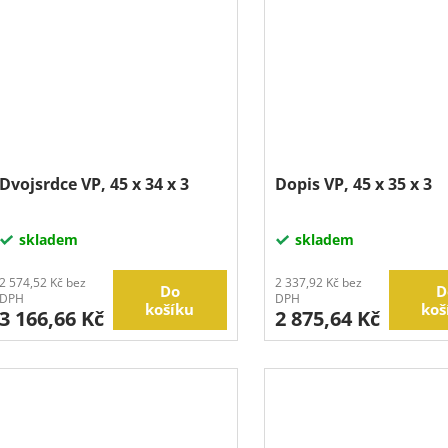
Dvojsrdce VP, 45 x 34 x 3
Dopis VP, 45 x 35 x 3
skladem
skladem
2 574,52 Kč bez
2 337,92 Kč bez
Do
D
DPH
DPH
košíku
koš
3 166,66 Kč
2 875,64 Kč