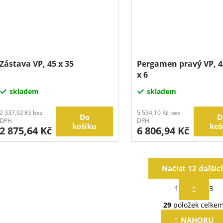
Zástava VP, 45 x 35
Pergamen pravý VP, 4
x 6
skladem
skladem
2 337,92 Kč bez
5 534,10 Kč bez
Do
D
DPH
DPH
košíku
koš
2 875,64 Kč
6 806,94 Kč
Načíst 12 dalšíc
S
1
3
t
O
r
29
položek celke
v
á
l
n
NAHORU