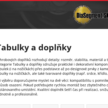
Vrtání
Brusná tělíska a sochařské nástroje
C
Co potřebujete najít?
Hledat
Tabulky a doplňky
Doporučujeme
hrobových doplňků rozhodují detaily: rozměr, stabilita, materiál a
tegorie Tabulky a doplňky sdružuje praktické i dekorativní kompone
bulek (i na nožičkách) přes podstavce až po designové prvky z kam
bulky na nožičkách, ale také tvarované doplňky (např. srdce, křídlo, 
i výběru doporučujeme myslet na dvě věci: kompatibilitu s pomník
ůsob osazení. Pokud potřebujete rychlou montáž bez zbytečného 
plánovaného umístění. Kvalitní doplněk šetří čas při realizaci, sni
dnotně a profesionálně.