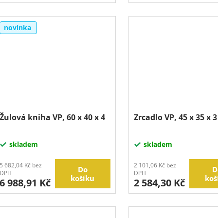
novinka
Žulová kniha VP, 60 x 40 x 4
Zrcadlo VP, 45 x 35 x 3
skladem
skladem
5 682,04 Kč bez
2 101,06 Kč bez
Do
D
DPH
DPH
košíku
koš
6 988,91 Kč
2 584,30 Kč