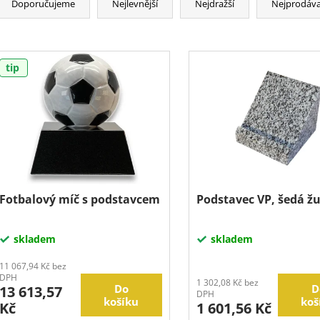
Doporučujeme
Nejlevnější
Nejdražší
Nejprodáva
tip
Fotbalový míč s podstavcem
Podstavec VP, šedá žu
skladem
skladem
11 067,94 Kč bez
DPH
1 302,08 Kč bez
Do
D
13 613,57
DPH
košíku
koš
Kč
1 601,56 Kč