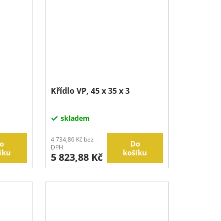
Křídlo VP, 45 x 35 x 3
skladem
4 734,86 Kč bez
o
Do
DPH
íku
košíku
5 823,88 Kč