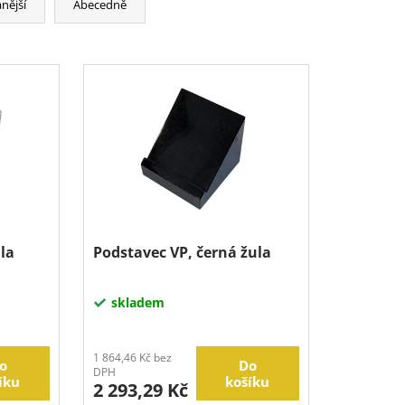
nější
Abecedně
la
Podstavec VP, černá žula
skladem
1 864,46 Kč bez
o
Do
DPH
íku
košíku
2 293,29 Kč