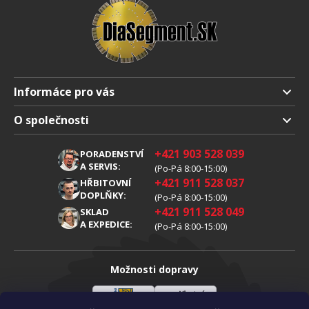
Informáce pro vás
Doprava a platba
O společnosti
Obchodní podmienky
O nás
+421 903 528 039
PORADENSTVÍ
Reklamáce
Kariéra
A SERVIS:
(Po-Pá 8:00-15:00)
+421 911 528 037
Zpracování osobních údajů
HŘBITOVNÍ
Blog
DOPLŇKY:
(Po-Pá 8:00-15:00)
Cookies
Kontakt
+421 911 528 049
SKLAD
A EXPEDICE:
(Po-Pá 8:00-15:00)
Možnosti dopravy