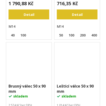
1 790,88 Kč
716,35 Kč
Detail
Detail
M14
M14
40
100
50
100
200
400
8
Brusný válec 50 x 90
Leštící válce 50 x 90
mm
mm
skladem
skladem
2 574 Kč bez DPH
1 014 Kč bez DPH