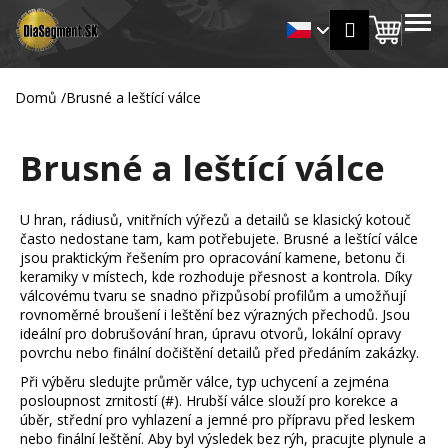
K
Přejít
MENU
Přihlášení
na
Nákup
o
Zpět
Zpět
obsah
š
košík
í
Domů
/
Brusné a leštící válce
C
k
o
Brusné a leštící válce
p
o
t
U hran, rádiusů, vnitřních výřezů a detailů se klasický kotouč
ř
často nedostane tam, kam potřebujete. Brusné a leštící válce
jsou praktickým řešením pro opracování kamene, betonu či
e
keramiky v místech, kde rozhoduje přesnost a kontrola. Díky
b
válcovému tvaru se snadno přizpůsobí profilům a umožňují
u
rovnoměrné broušení i leštění bez výrazných přechodů. Jsou
ideální pro dobrušování hran, úpravu otvorů, lokální opravy
j
povrchu nebo finální dočištění detailů před předáním zakázky.
e
Při výběru sledujte průměr válce, typ uchycení a zejména
t
posloupnost zrnitostí (#). Hrubší válce slouží pro korekce a
e
úběr, střední pro vyhlazení a jemné pro přípravu před leskem
nebo finální leštění. Aby byl výsledek bez rýh, pracujte plynule a
n