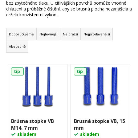
bez zbytečného tlaku. U citlivějších povrchů pomůže vhodné
a
chlazení a průběžné čištění, aby se brusná plocha nezanášela a
j
držela konzistentní výkon.
í
Ř
t
a
Doporučujeme
Nejlevnější
Nejdražší
Nejprodávanější
?
z
Abecedně
e
n
V
í
Hledat
tip
tip
ý
p
p
r
D
i
o
o
s
d
p
p
u
o
r
k
r
u
o
Brúsna stopka VB
Brusná stopka VB, 15
t
č
M14, 7 mm
mm
d
ů
u
skladem
skladem