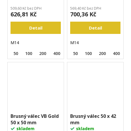
509,60 Kč bez DPH
569,40 Kč bez DPH
626,81 Kč
700,36 Kč
Detail
Detail
M14
M14
50
100
200
400
800
50
1500
100
3000
200
400
8
Brusný válec VB Gold
Brusný válec 50 x 42
50 x 50 mm
mm
skladem
skladem