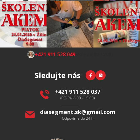
Z
+421 911 528 049
(Po-Pá 8:00-15:00)
á
p
Facebook
Instagram
Sledujte nás
a
t
í
+421 911 528 037
(PO-Pá: 8:00 - 15:00)
diasegment.sk
@
gmail.com
Odpovíme do 24 h