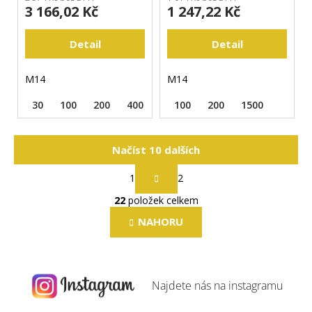
3 166,02 Kč
1 247,22 Kč
Detail
Detail
M14
M14
30
100
200
400
100
200
1500
Načíst 10 dalších
S
1
2
t
O
r
22
položek celkem
v
á
l
n
NAHORU
k
á
o
d
v
a
á
c
Najdete nás na
instagramu
n
í
í