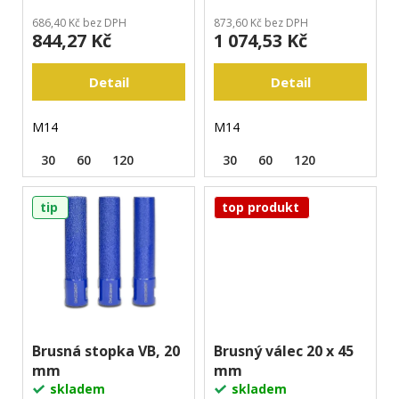
u
j
k
686,40 Kč bez DPH
873,60 Kč bez DPH
e
844,27 Kč
1 074,53 Kč
t
m
ů
e
Detail
Detail
M14
M14
30
60
120
30
60
120
tip
top produkt
Brusná stopka VB, 20
Brusný válec 20 x 45
mm
mm
skladem
skladem