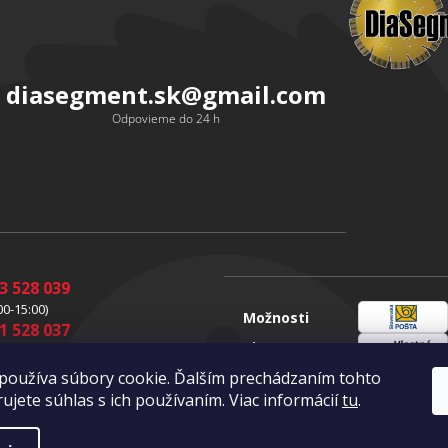
diasegment.sk
@
gmail.com
Odpovieme do 24 h
3 528 039
00-15:00)
Možnosti
1 528 037
Sloveenská
dopravy
00-15:00)
pošta
1 528 049
Vlastná
používa súbory cookie. Ďalším prechádzaním tohto
doprava
00-16:00)
ujete súhlas s ich používaním. Viac informácií
tu
.