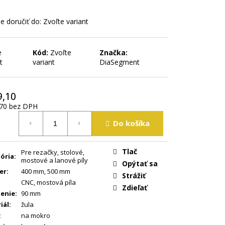
 doručiť do:
Zvoľte variant
e
Kód:
Zvoľte
Značka:
t
variant
DiaSegment
9,10
70
bez DPH
tková
Do košíka
Tlač
Pre rezačky, stolové,
ória
:
mostové a lanové píly
Opýtať sa
er
:
400 mm
,
500 mm
Strážiť
CNC
,
mostová píla
Zdieľať
enie
:
90 mm
iál
:
žula
:
na mokro