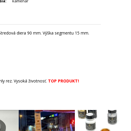
sia
:
kamenár
 Stredová diera 90 mm. Výška segmentu 15 mm.
hly rez. Vysoká životnosť.
TOP PRODUKT!