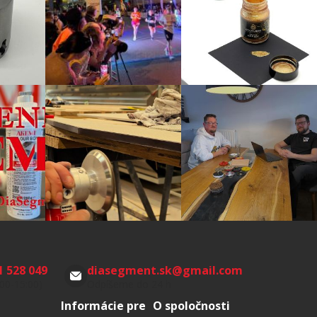
1 528 049
diasegment.sk
@
gmail.com
:00-15:00)
Odpíšeme do 24 h
Informácie pre
O spoločnosti