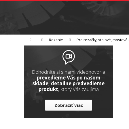
K
Prejsť
na
o
Späť
obsah
do
š
obchodu
í
Brúsenie
Leštenie
Rezanie
k
Domov
Rezanie
Pre rezačky, stolové, mostové 
B
o
č
n
Dohodnite si s nami videohovor a
ý
prevedieme Vás po našom
sklade, detailne predvedieme
p
produkt
, ktorý Vás zaujíma
a
n
Zobraziť viac
e
l