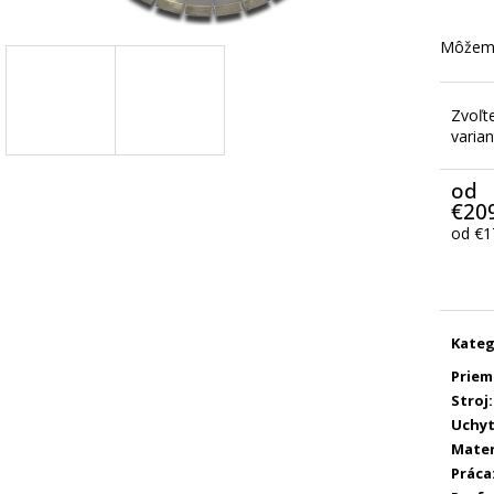
Môžeme
Zvoľt
varian
od
€20
od
€1
Jedno
cena:
Kateg
Priem
Stroj
:
Uchyt
Mater
Práca