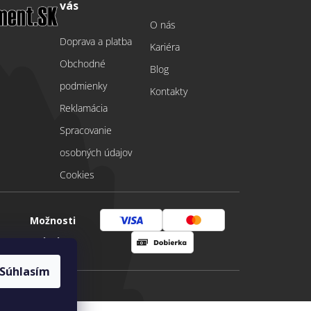
vás
O nás
Doprava a platba
Kariéra
Obchodné
Blog
podmienky
Kontakty
Reklamácia
Spracovanie
osobných údajov
Cookies
Možnosti
Visa
Mastercard
platby
Dobierka
Súhlasím