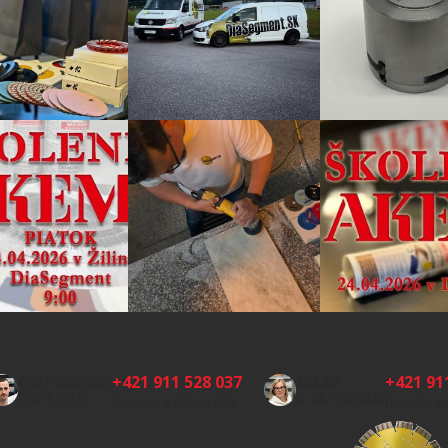
+421 911 528 037
+421 91
CINTORÍNSKE
SKLAD
DOPLNKY:
A EXPEDÍCIA:
(Po-Pia 8:00-15:00)
(Po-Pia 8