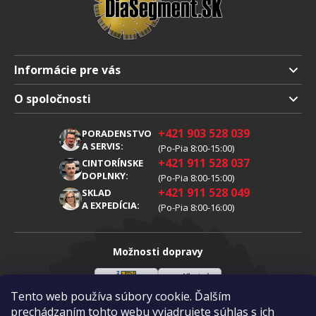
Informácie pre vás
Doprava a platba
O spoločnosti
Obchodné podmienky
O nás
+421 903 528 039
PORADENSTVO
Reklamácia
Kariéra
A SERVIS:
(Po-Pia 8:00-15:00)
+421 911 528 037
Spracovanie osobných údajov
CINTORÍNSKE
Blog
DOPLNKY:
(Po-Pia 8:00-15:00)
Cookies
Kontakty
+421 911 528 049
SKLAD
A EXPEDÍCIA:
(Po-Pia 8:00-16:00)
Možnosti dopravy
Tento web používa súbory cookie. Ďalším
Sloveenská
Vlastná
Možnosti platby
pošta
doprava
prechádzaním tohto webu vyjadrujete súhlas s ich