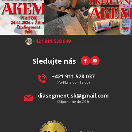
Z
+421 911 528 049
(Po-Pia 8:00-15:00)
á
p
Facebook
Instagram
Sledujte nás
ä
t
i
+421 911 528 037
e
(Po-Pia: 8:00 - 15:00)
diasegment.sk
@
gmail.com
Odpovieme do 24 h