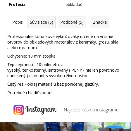
Profesia
:
obkladač
Popis
Súvisiace (5)
Podobné (5)
Značka
Profesionálne korunkové vykružováky určené na vŕtanie
otvorov do obkladových materiálov z keramiky, gresu, skla
alebo mramoru.
Uchytenie: 10 mm stopka
Typ segmentu: 10 milimetrov
vysoký, tenkostenný, sintrovaný ( PLNÝ - nie len povrchovo
nanesený ) diamant s vysokou životnosťou.
Čistý rez - okraj materiálu bez poničenej glazúry.
Potrebné chladiť vodou!
Najdete nás na
instagrame