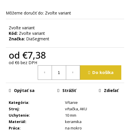
m
e
Môžeme doručiť do:
Zvoľte variant
Zvoľte variant
Kód:
Zvoľte variant
Značka:
DiaSegment
od
€7,38
od
€6
bez DPH
Jednotková
Do košíka
cena:
Opýtať sa
Strážiť
Zdieľať
Kategória
:
Vŕtanie
Stroj
:
vŕtačka
,
AKU
Uchytenie
:
10 mm
Materiál
:
keramika
Práca
:
na mokro