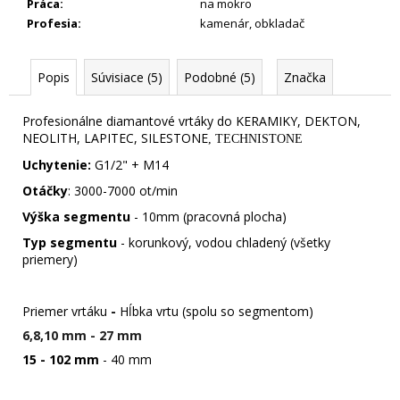
Práca
:
na mokro
Profesia
:
kamenár
,
obkladač
Popis
Súvisiace (5)
Podobné (5)
Značka
Profesionálne diamantové vrtáky do KERAMIKY, DEKTON,
NEOLITH, LAPITEC, SILESTONE
, TECHNISTONE
Uchytenie:
G1/2" + M14
Otáčky
: 3000-7000 ot/min
Výška segmentu
- 10mm (pracovná plocha)
Typ segmentu
- korunkový, vodou chladený (všetky
priemery)
Priemer vrtáku
-
Hĺbka vrtu (spolu so segmentom)
6,8,10 mm
- 27 mm
15 - 102 mm
- 40 mm