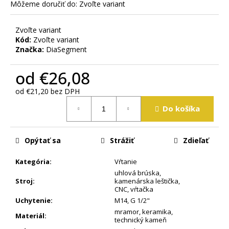
m
Môžeme doručiť do:
Zvoľte variant
e
Zvoľte variant
Kód:
Zvoľte variant
Značka:
DiaSegment
od
€26,08
od
€21,20
bez DPH
Jednotková
Do košíka
cena:
Opýtať sa
Strážiť
Zdieľať
Kategória
:
Vŕtanie
uhlová brúska
,
Stroj
:
kamenárska leštička
,
CNC
,
vŕtačka
Uchytenie
:
M14
,
G 1/2"
mramor
,
keramika
,
Materiál
:
technický kameň