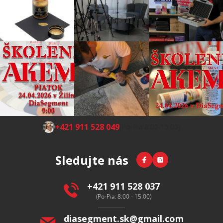
Z
+421 911 528 049
(Po-Pia 8:00-15:00)
á
p
Facebook
Instagram
Sledujte nás
ä
t
i
+421 911 528 037
e
(Po-Pia: 8:00 - 15:00)
diasegment.sk
@
gmail.com