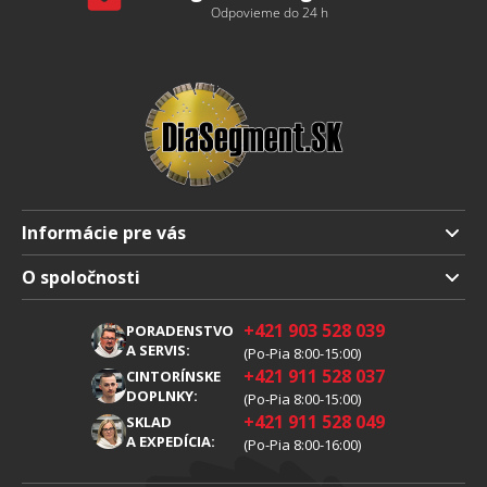
Odpovieme do 24 h
Informácie pre vás
Doprava a platba
O spoločnosti
Obchodné podmienky
O nás
+421 903 528 039
PORADENSTVO
Reklamácia
Kariéra
A SERVIS:
(Po-Pia 8:00-15:00)
+421 911 528 037
Spracovanie osobných údajov
CINTORÍNSKE
Blog
DOPLNKY:
(Po-Pia 8:00-15:00)
Cookies
Kontakty
+421 911 528 049
SKLAD
A EXPEDÍCIA:
(Po-Pia 8:00-16:00)