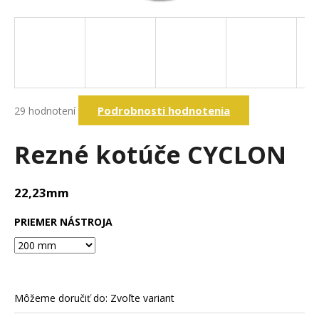
á
j
s
ť
?
Priemerné
Podrobnosti hodnotenia
29 hodnotení
hodnotenie
produktu
je
Rezné kotúče CYCLON
Hľadať
4,6
z
5
22,23mm
hviezdičiek.
O
d
PRIEMER NÁSTROJA
p
o
r
ú
č
Môžeme doručiť do:
Zvoľte variant
a