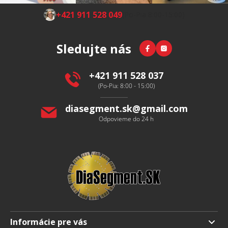
Z
+421 911 528 049
(Po-Pia 8:00-15:00)
á
p
Facebook
Instagram
Sledujte nás
ä
t
i
+421 911 528 037
e
(Po-Pia: 8:00 - 15:00)
diasegment.sk
@
gmail.com
Odpovieme do 24 h
Informácie pre vás