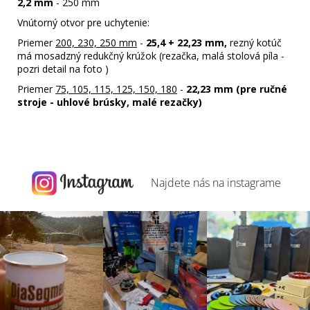
2,2 mm
- 250 mm
Vnútorný otvor pre uchytenie:
Priemer
200, 230, 250 mm
-
25,4 + 22,23 mm,
rezný kotúč
má mosadzný redukčný krúžok (rezačka, malá stolová píla -
pozri detail na foto )
Priemer
75, 105, 115, 125, 150, 180
-
22,23 mm (pre ručné
stroje - uhlové brúsky, malé rezačky)
Najdete nás na
instagrame