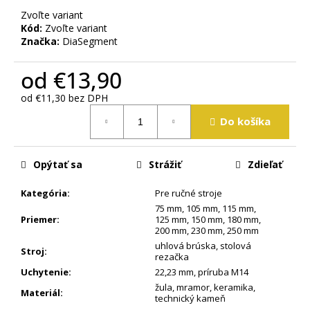
m
Zvoľte variant
e
Kód:
Zvoľte variant
Značka:
DiaSegment
od
€13,90
od
€11,30
bez DPH
Jednotková
Do košíka
cena:
Opýtať sa
Strážiť
Zdieľať
Kategória
:
Pre ručné stroje
75 mm
,
105 mm
,
115 mm
,
Priemer
:
125 mm
,
150 mm
,
180 mm
,
200 mm
,
230 mm
,
250 mm
uhlová brúska
,
stolová
Stroj
:
rezačka
Uchytenie
:
22,23 mm
,
príruba M14
žula
,
mramor
,
keramika
,
Materiál
:
technický kameň