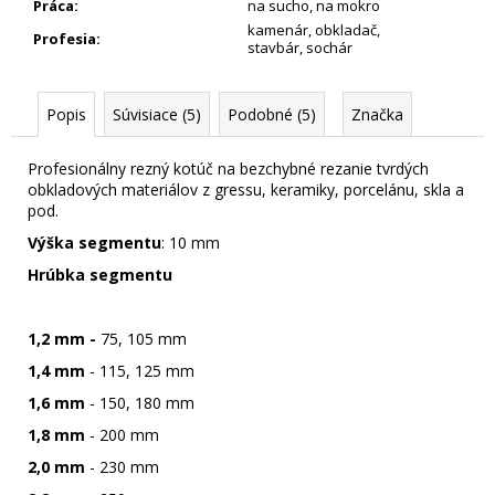
Práca
:
na sucho
,
na mokro
kamenár
,
obkladač
,
Profesia
:
stavbár
,
sochár
Popis
Súvisiace (5)
Podobné (5)
Značka
Profesionálny rezný kotúč na bezchybné rezanie tvrdých
obkladových materiálov z gressu, keramiky, porcelánu, skla a
pod.
Výška segmentu
: 10 mm
Hrúbka segmentu
1,2 mm -
75, 105 mm
1,4 mm
- 115, 125 mm
1,6 mm
- 150, 180 mm
1,8 mm
- 200 mm
2,0 mm
- 230 mm