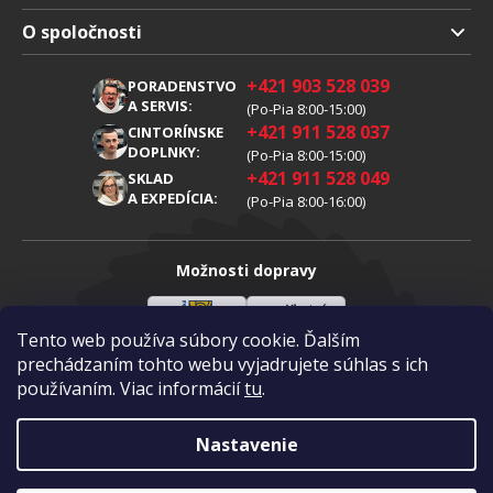
Doprava a platba
O spoločnosti
Obchodné podmienky
O nás
+421 903 528 039
PORADENSTVO
Reklamácia
Kariéra
A SERVIS:
(Po-Pia 8:00-15:00)
+421 911 528 037
Spracovanie osobných údajov
CINTORÍNSKE
Blog
DOPLNKY:
(Po-Pia 8:00-15:00)
Cookies
Kontakty
+421 911 528 049
SKLAD
A EXPEDÍCIA:
(Po-Pia 8:00-16:00)
Možnosti dopravy
Tento web používa súbory cookie. Ďalším
Sloveenská
Vlastná
Možnosti platby
pošta
doprava
prechádzaním tohto webu vyjadrujete súhlas s ich
používaním. Viac informácií
tu
.
Visa
Mastercard
Dobierka
Nastavenie
Copyright 2026
Diamantovykotuc.sk
.
Všetky práva vyhradené.