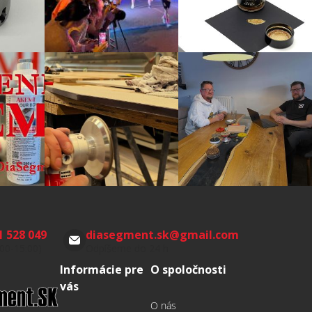
1 528 049
diasegment.sk
@
gmail.com
:00-15:00)
Odpíšeme do 24 h
Informácie pre
O spoločnosti
vás
O nás