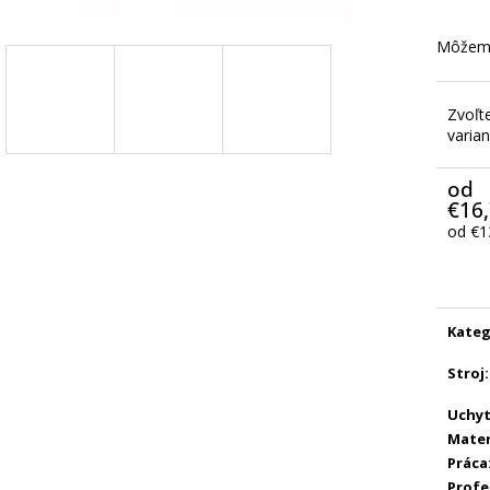
Môžeme
Zvoľt
varian
od
€16
od
€1
Jedno
cena:
Kateg
Stroj
:
Uchyt
Mater
Práca
Profe