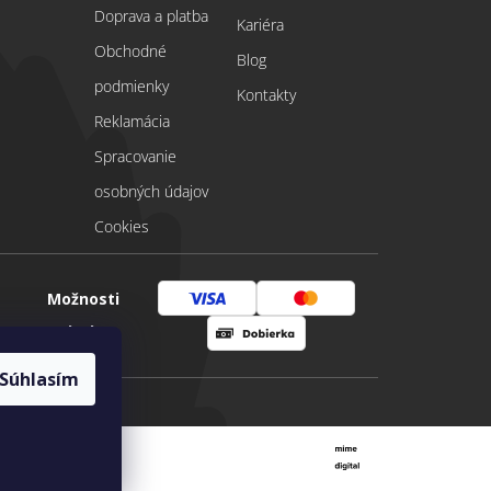
Doprava a platba
Kariéra
Obchodné
Blog
podmienky
Kontakty
Reklamácia
Spracovanie
osobných údajov
Cookies
Možnosti
Visa
Mastercard
platby
Dobierka
Súhlasím
Vytvoril Shoptet
|
mime digital