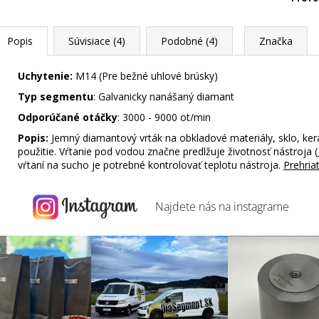
Popis
Súvisiace (4)
Podobné (4)
Značka
Uchytenie:
M14 (Pre bežné uhlové brúsky)
Typ segmentu
: Galvanicky nanášaný diamant
Odporúčané otáčky
: 3000 - 9000 ot/min
Popis:
Jemný diamantový vrták na obkladové materiály, sklo, ke
použitie. Vŕtanie pod vodou značne predlžuje životnosť nástroja (
vŕtaní na sucho je potrebné kontrolovať teplotu nástroja.
Prehria
Najdete nás na
instagrame