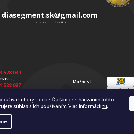
diasegment.sk
@
gmail.com
Odpovieme do 24 h
3 528 039
00-15:00)
Možnosti
1 528 037
Sloveenská
dopravy
00-15:00)
pošta
1 528 049
Vlastná
používa súbory cookie. Ďalším prechádzaním tohto
doprava
00-16:00)
ujete súhlas s ich používaním. Viac informácií
tu
.
nie
a vyhradené.