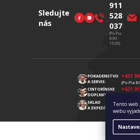
911
Sledujte
528
Facebook
Instagram
nás
037
(Po-Pia:
8:00 -
15:00)
+421 90
PORADENSTVO
A SERVIS:
(Po-Pia 8:
+421 91
CINTORÍNSKE
DOPLNKY:
(Po-Pia 8:
+421 91
SKLAD
Tento web 
A EXPEDÍCIA:
(Po-Pia 8:
webu vyjadr
Nastave
Copyright 2026
Diamantovykotuc.sk
. Všetky práv