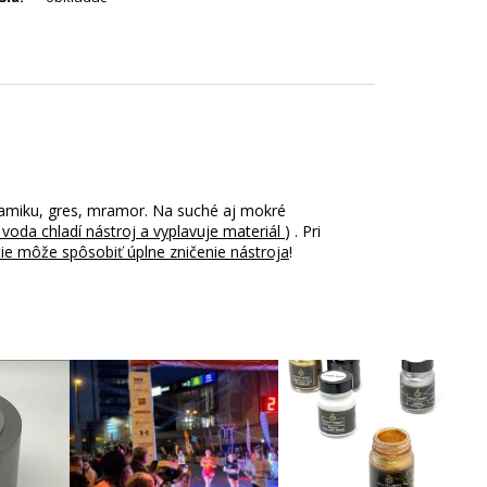
ramiku, gres, mramor. Na suché aj mokré
voda chladí nástroj a vyplavuje materiál
) . Pri
tie môže spôsobiť úplne zničenie nástroja
!