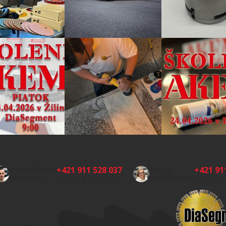
+421 911 528 037
+421 91
CINTORÍNSKE
SKLAD
DOPLNKY:
A EXPEDÍCIA:
(Po-Pia 8:00-15:00)
(Po-Pia 8