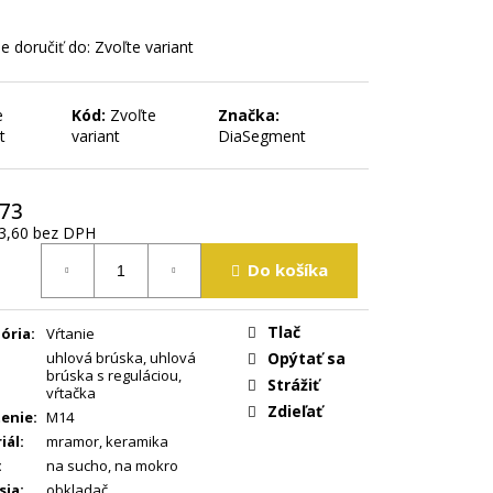
 doručiť do:
Zvoľte variant
e
Kód:
Zvoľte
Značka:
t
variant
DiaSegment
,73
3,60
bez DPH
tková
Do košíka
Tlač
ória
:
Vŕtanie
uhlová brúska
,
uhlová
Opýtať sa
brúska s reguláciou
,
Strážiť
vŕtačka
Zdieľať
enie
:
M14
iál
:
mramor
,
keramika
:
na sucho
,
na mokro
sia
:
obkladač