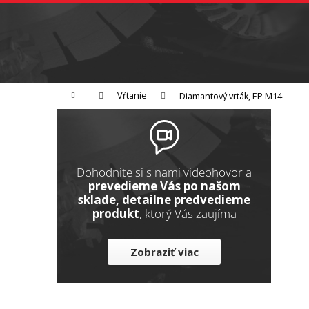
K
Prejsť
na
o
Späť
obsah
do
š
obchodu
í
Brúsenie
Leštenie
Rezanie
k
Domov
Vŕtanie
Diamantový vrták, EP M14
B
o
č
n
Dohodnite si s nami videohovor a
ý
prevedieme Vás po našom
sklade, detailne predvedieme
p
produkt
, ktorý Vás zaujíma
a
n
Zobraziť viac
e
l