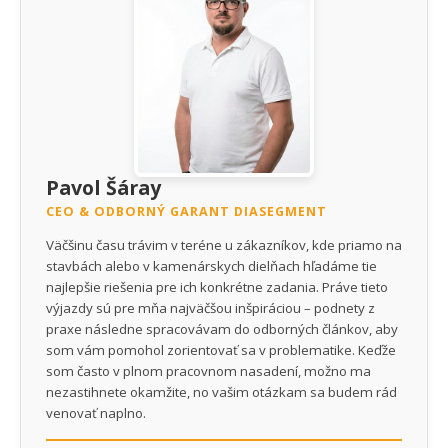
Pavol Šáray
CEO & ODBORNÝ GARANT DIASEGMENT
Väčšinu času trávim v teréne u zákazníkov, kde priamo na
stavbách alebo v kamenárskych dielňach hľadáme tie
najlepšie riešenia pre ich konkrétne zadania. Práve tieto
výjazdy sú pre mňa najväčšou inšpiráciou – podnety z
praxe následne spracovávam do odborných článkov, aby
som vám pomohol zorientovať sa v problematike. Keďže
som často v plnom pracovnom nasadení, možno ma
nezastihnete okamžite, no vašim otázkam sa budem rád
venovať naplno.