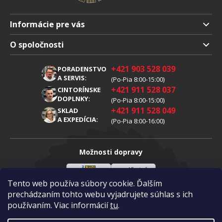
Informácie pre vás
Doprava a platba
O spoločnosti
Obchodné podmienky
O nás
+421 903 528 039
PORADENSTVO
Reklamácia
Kariéra
A SERVIS:
(Po-Pia 8:00-15:00)
+421 911 528 037
Spracovanie osobných údajov
CINTORÍNSKE
Blog
DOPLNKY:
(Po-Pia 8:00-15:00)
Cookies
Kontakty
+421 911 528 049
SKLAD
A EXPEDÍCIA:
(Po-Pia 8:00-16:00)
Možnosti dopravy
Tento web používa súbory cookie. Ďalším
Sloveenská
Vlastná
Možnosti platby
pošta
doprava
prechádzaním tohto webu vyjadrujete súhlas s ich
používaním. Viac informácií
tu
.
Visa
Mastercard
Dobierka