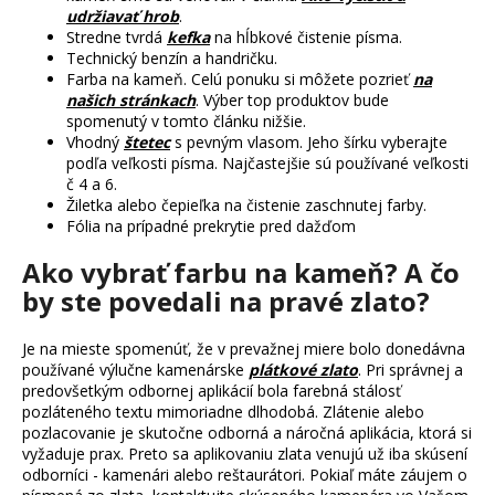
udržiavať hrob
.
Stredne
tvrdá
kefka
na hĺbkové čistenie písma.
Technický benzín a handričku.
Farba na kameň. Celú ponuku si môžete pozrieť
na
našich stránkach
. Výber top produktov bude
spomenutý v tomto článku nižšie.
Vhodný
štetec
s pevným vlasom. Jeho šírku vyberajte
podľa veľkosti písma. Najčastejšie sú používané veľkosti
č 4 a 6.
Žiletka alebo čepieľka na čistenie zaschnutej farby.
Fólia na prípadné prekrytie pred dažďom
Ako vybrať farbu na kameň? A čo
by ste povedali na pravé zlato?
Je na mieste spomenúť, že v prevažnej miere bolo donedávna
používané výlučne kamenárske
plátkové zlato
. Pri správnej a
predovšetkým odbornej aplikácií bola farebná stálosť
pozláteného textu mimoriadne dlhodobá. Zlátenie alebo
pozlacovanie je skutočne odborná a náročná aplikácia, ktorá si
vyžaduje prax. Preto sa aplikovaniu zlata venujú už iba skúsení
odborníci - kamenári alebo reštaurátori. Pokiaľ máte záujem o