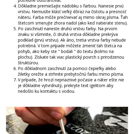
potrebné odstraňovať.
Dôkladne premiešajte nádobku s farbou. Nanesie prvú
vrstvu. Nemusíte klásť veľký dôraz na čistotu a presnosť
náteru. Farba môže prečnievať aj mimo okraj písma. Ťah
štetcom smerujte zhora nadol (ako keď natierate stenu).
Po zaschnutí naneste druhú vrstvu farby. Na prvom
znaku si všimnite, či druhá vrstva dôkladne prekrýva
podklad (prvú vrstvu). Ak áno, tretia vrstva farby nebude
potrebná. V tom prípade môžete zmeniť ťah štetca na
pohyb, ako keby ste " bodali " do textu (kolmo na
plochu). Získate tak viac plastický povrch s prirodzenou
štruktúrou.
Po dôkladnom zaschnutí za pomoci čepieľky alebo
žiletky orežte a strhnite prebytočnú farbu mimo písma.
V prípade, že hrozí nepriaznivé počasie a náter ešte nie
je dôkladne vytvrdnutý, prekryte text igelitom aby
nedošlo ku kontaktu s vodou.