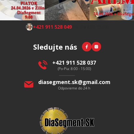
Z
+421 911 528 049
(Po-Pia 8:00-15:00)
á
p
Facebook
Instagram
Sledujte nás
ä
t
i
+421 911 528 037
e
(Po-Pia: 8:00 - 15:00)
diasegment.sk
@
gmail.com
Odpovieme do 24 h