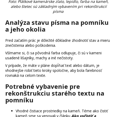
Foto: Plátkové kamenárske zlato, lepidlo, farba na kameň,
m
alebo štetec sú základným vybavením pri rekonštrukcií
e
písma
Analýza stavu písma na pomníku
a jeho okolia
Pred začatím prác je dôležité dôkladne zhodnotiť stav a mieru
znečistenia alebo poškodenia.
Všímame si, či sa pôvodná farba odlupuje, či sú v kameni
usadené lišajníky, machy a iné nečistoty.
V prípade, že máte v pláne dopĺňať text alebo dátum, je
vhodnejšie robiť tieto kroky spoločne, aby bola farebnosť
rovnaká na celom texte.
Potrebné vybavenie pre
rekonštrukciu starého textu na
pomníku
Vhodné čistiace prostriedky na kameň. Téme ako čistiť
kameň sme sa venovali v článku
Ako vyčistiť a