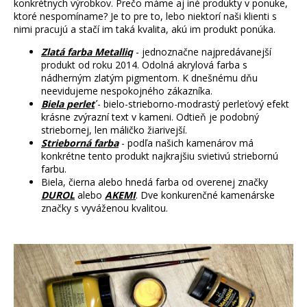
konkrétnych výrobkov. Prečo máme aj iné produkty v ponuke,
ktoré nespomíname? Je to pre to, lebo niektorí naši klienti s
nimi pracujú a stačí im taká kvalita, akú im produkt ponúka.
Zlatá farba Metalliq
- jednoznačne najpredávanejší
produkt od roku 2014. Odolná akrylová farba s
nádherným zlatým pigmentom. K dnešnému dňu
neevidujeme nespokojného zákazníka.
Biela perleť
- bielo-strieborno-modrastý perleťový efekt
krásne zvýrazní text v kameni. Odtieň je podobný
striebornej, len máličko žiarivejší.
Strieborná farba
- podľa našich kamenárov má
konkrétne tento produkt najkrajšiu svietivú striebornú
farbu.
Biela, čierna alebo hnedá farba od overenej značky
DUROL
alebo
AKEMI
. Dve konkurenčné kamenárske
značky s vyváženou kvalitou.