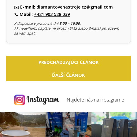
✉️
E-mail:
diamantovenastroje.cz@gmail.com
📞
Mobil:
+421 903 528 039
K dispozícii v pracovné dni
8:00 – 16:00
.
Ak nedvíham, napíšte mi prosím SMS alebo WhatsApp, ozvem
sa vám späť.
PREDCHÁDZAJÚCI ČLÁNOK
ĎALŠÍ ČLÁNOK
Najdete nás na
instagrame