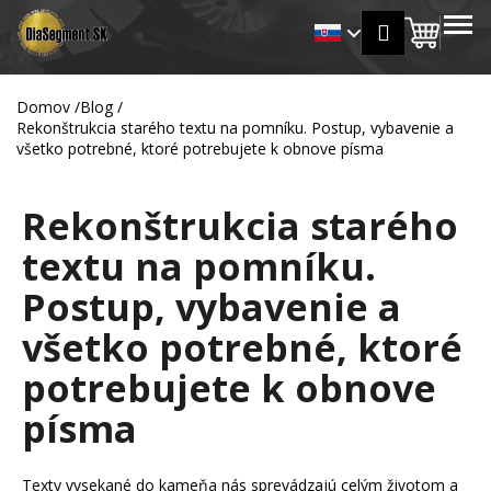
K
Prejsť
MENU
Prihlásen
na
Nákup
o
Späť
Späť
obsah
š
košík
í
Domov
/
Blog
/
Č
k
Rekonštrukcia starého textu na pomníku. Postup, vybavenie a
o
všetko potrebné, ktoré potrebujete k obnove písma
p
o
Rekonštrukcia starého
t
textu na pomníku.
r
e
Postup, vybavenie a
b
všetko potrebné, ktoré
u
j
potrebujete k obnove
e
písma
t
e
n
Texty vysekané do kameňa nás sprevádzajú celým životom a