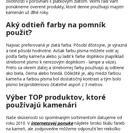
životnosti v porovnaní s plátkovým zlatom. Veľmi radi Vám
ponúkneme overené produkty, ktoré denne používajú majstri
kamenári už dlhé roky.
Aký odtieň farby na pomník
použiť?
Najviac preferovaná je zlatá farba. Pôsobí dôstojne, je výrazná
a text pôsobí hodnotne. Avšak farbu písma môžete voliť aj
podľa farby kameňa alebo ju ladiť k farbe doplnkov (napríklad
strieborné písmo k nerezovým doplnkom - lampe a váze).
Preto sa okrem zlatej a striebornej farby používajú aj odtiene
ako biela, čierna alebo hnedá. Dôležité je, aby medzi farbou
kameňa a farbou písma bol dostatočný kontrast a tým bolo
písmo bezproblémovo čitateľné aspoň z 3 metrov.
Výber TOP produktov, ktoré
používajú kamenári
Naše skúsenosti so spomínaným sortimentom datujeme od
roku 2010. V
internetovej ponuke
nájdete širokú škálu farieb
na kameň, ale zodpovedne môžeme odporučiť len niekoľko