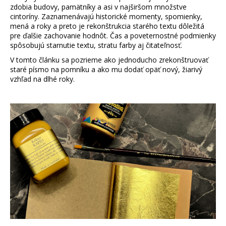
zdobia budovy, pamätníky a asi v najširšom množstve
á
cintoríny. Zaznamenávajú historické momenty, spomienky,
j
mená a roky a preto je rekonštrukcia starého textu dôležitá
pre ďalšie zachovanie hodnôt.
Čas a poveternostné podmienky
s
spôsobujú starnutie textu, stratu farby aj čitateľno
sť.
ť
V tomto článku sa pozrieme ako jednoducho zrekonštruovať
?
staré písmo na pomníku a ako mu dodať opäť nový, žiarivý
vzhľad na dlhé roky.
Hľadať
O
d
p
o
r
ú
č
a