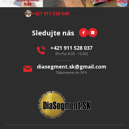
Z
+421 911 528 049
(Po-Pia 8:00-15:00)
á
p
Facebook
Instagram
Sledujte nás
ä
t
i
+421 911 528 037
e
(Po-Pia: 8:00 - 15:00)
diasegment.sk
@
gmail.com
Odpovieme do 24 h