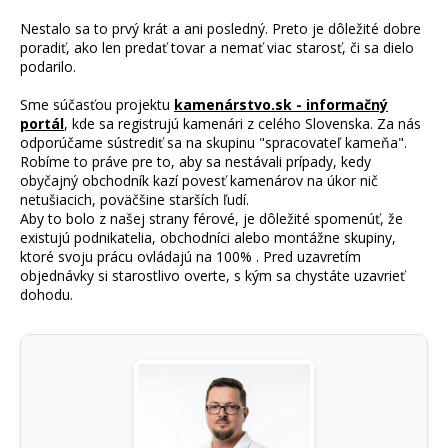
Nestalo sa to prvý krát a ani posledný. Preto je dôležité dobre
poradiť, ako len predať tovar a nemať viac starosť, či sa dielo
podarilo.
Sme súčasťou projektu
kamenárstvo.sk - informačný
portál
, kde sa registrujú kamenári z celého Slovenska. Za nás
odporúčame sústrediť sa na skupinu "spracovateľ kameňa".
Robíme to práve pre to, aby sa nestávali prípady, kedy
obyčajný obchodník kazí povesť kamenárov na úkor nič
netušiacich, poväčšine starších ľudí.
Aby to bolo z našej strany férové, je dôležité spomenúť, že
existujú podnikatelia, obchodníci alebo montážne skupiny,
ktoré svoju prácu ovládajú na 100% . Pred uzavretím
objednávky si starostlivo overte, s kým sa chystáte uzavrieť
dohodu.