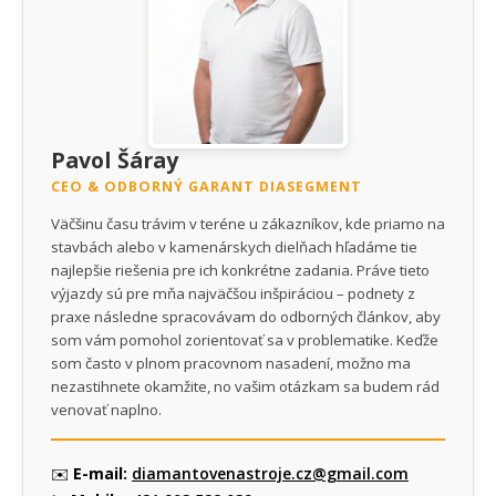
Pavol Šáray
CEO & ODBORNÝ GARANT DIASEGMENT
Väčšinu času trávim v teréne u zákazníkov, kde priamo na
stavbách alebo v kamenárskych dielňach hľadáme tie
najlepšie riešenia pre ich konkrétne zadania. Práve tieto
výjazdy sú pre mňa najväčšou inšpiráciou – podnety z
praxe následne spracovávam do odborných článkov, aby
som vám pomohol zorientovať sa v problematike. Keďže
som často v plnom pracovnom nasadení, možno ma
nezastihnete okamžite, no vašim otázkam sa budem rád
venovať naplno.
✉️
E-mail:
diamantovenastroje.cz@gmail.com