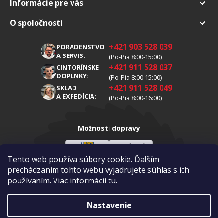
Informácie pre vás
Doprava a platba
O spoločnosti
Obchodné podmienky
O nás
+421 903 528 039
PORADENSTVO
Reklamácia
Kariéra
A SERVIS:
(Po-Pia 8:00-15:00)
+421 911 528 037
Spracovanie osobných údajov
CINTORÍNSKE
Blog
DOPLNKY:
(Po-Pia 8:00-15:00)
Cookies
Kontakty
+421 911 528 049
SKLAD
A EXPEDÍCIA:
(Po-Pia 8:00-16:00)
Možnosti dopravy
Tento web používa súbory cookie. Ďalším
Sloveenská
Vlastná
Možnosti platby
pošta
doprava
prechádzaním tohto webu vyjadrujete súhlas s ich
používaním. Viac informácií
tu
.
Visa
Mastercard
Dobierka
Nastavenie
Copyright 2026
Diamantovykotuc.sk
.