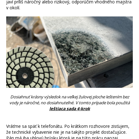
javí príliš náročný alebo rizikový, odporúčim vhodného majstra
m
v okolí.
e
Dosiahnuť krásny výsledok na veľkej žulovej ploche leštením bez
vody je náročné, no dosiahnuteľné. V tomto prípade bola použitá
leštiaca sada 4-krok
Vráťme sa späť k telefonátu. Po krátkom rozhovore zisťujem,
že technické vybavenie nie je na takýto projekt dostačujúce.
Pán má iba uhlovú brúsku ktorá je na túto prácu naozaj