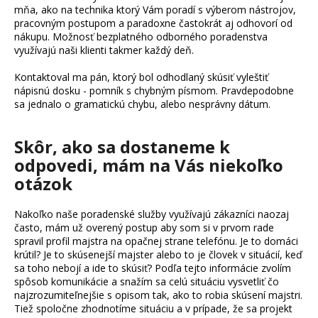
mňa, ako na technika ktorý Vám poradí s výberom nástrojov,
á
pracovným postupom a paradoxne častokrát aj odhovorí od
j
nákupu. Možnosť bezplatného odborného poradenstva
využívajú naši klienti takmer každý deň.
s
ť
Kontaktoval ma pán, ktorý bol odhodlaný skúsiť vyleštiť
?
nápisnú dosku - pomník s chybným písmom. Pravdepodobne
sa jednalo o gramatickú chybu, alebo nesprávny dátum.
Skôr, ako sa dostaneme k
Hľadať
odpovedi, mám na Vás niekoľko
otázok
O
d
Nakoľko naše poradenské služby využívajú zákazníci naozaj
často, mám už overený postup aby som si v prvom rade
p
spravil profil majstra na opačnej strane telefónu. Je to domáci
o
krútil? Je to skúsenejší majster alebo to je človek v situácií, keď
r
sa toho nebojí a ide to skúsiť? Podľa tejto informácie zvolím
ú
spôsob komunikácie a snažím sa celú situáciu vysvetliť čo
č
najzrozumiteľnejšie s opisom tak, ako to robia skúsení majstri.
a
Tiež spoločne zhodnotíme situáciu a v prípade, že sa projekt