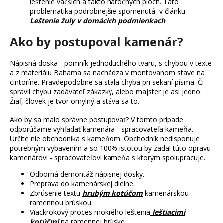
leštenie väčších a takto náročných plôch. Táto
problematika podrobnejšie spomenutá v článku
Leštenie žuly v domácich podmienkach
Ako by postupoval kamenár?
Nápisná doska - pomník jednoduchého tvaru, s chybou v texte
a z materiálu Bahama sa nachádza v montovanom stave na
cintoríne. Pravdepodobne sa stala chyba pri sekaní písma. Či
spravil chybu zadávateľ zákazky, alebo majster je asi jedno.
Žiaľ, človek je tvor omylný a stáva sa to.
Ako by sa malo správne postupovať? V tomto prípade
odporúčame vyhľadať kamenára - spracovateľa kameňa.
Určite nie obchodníka s kameňom. Obchodník nedisponuje
potrebným vybavením a so 100% istotou by zadal túto opravu
kamenárovi - spracovateľovi kameňa s ktorým spolupracuje.
Odborná demontáž nápisnej dosky.
Preprava do kamenárskej dielne.
Zbrúsenie textu
hrubým kotúčom
kamenárskou
ramennou brúskou.
Viackrokový proces mokrého leštenia
leštiacimi
kotúčmi
na ramennej brúske.