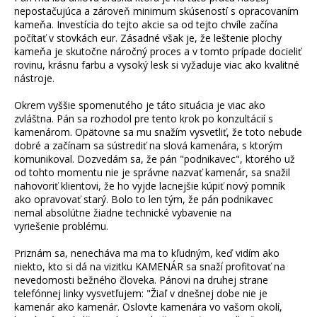
nepostačujúca a zároveň minimum skúseností s opracovaním
kameňa. Investícia do tejto akcie sa od tejto chvíle začína
počítať v stovkách eur. Zásadné však je, že leštenie plochy
kameňa je skutočne náročný proces a v tomto prípade docieliť
rovinu, krásnu farbu a vysoký lesk si vyžaduje viac ako kvalitné
nástroje.
Okrem vyššie spomenutého je táto situácia je viac ako
zvláštna. Pán sa rozhodol pre tento krok po konzultácií s
kamenárom. Opätovne sa mu snažím vysvetliť, že toto nebude
dobré a začínam sa sústrediť na slová kamenára, s ktorým
komunikoval. Dozvedám sa, že pán "podnikavec", ktorého už
od tohto momentu nie je správne nazvať kamenár, sa snažil
nahovoriť klientovi, že ho vyjde lacnejšie kúpiť nový pomník
ako opravovať starý. Bolo to len tým, že pán podnikavec
nemal absolútne žiadne technické vybavenie na
vyriešenie problému.
Priznám sa, nenecháva ma ma to kľudným, keď vidím ako
niekto, kto si dá na vizitku KAMENÁR sa snaží profitovať na
nevedomosti bežného človeka. Pánovi na druhej strane
telefónnej linky vysvetľujem: "Žiaľ v dnešnej dobe nie je
kamenár ako kamenár. Oslovte kamenára vo vašom okolí,