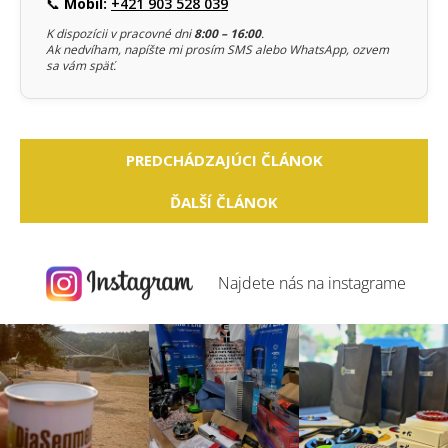
📞
Mobil:
+421 903 528 039
K dispozícii v pracovné dni
8:00 – 16:00
.
Ak nedvíham, napíšte mi prosím SMS alebo WhatsApp, ozvem
sa vám späť.
PREDCHÁDZAJÚCI ČLÁNOK
ĎALŠÍ ČLÁNOK
Najdete nás na
instagrame