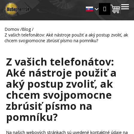
K
Prejsť
MENU
Prihlásen
na
Nákup
o
Späť
Späť
obsah
š
košík
í
Domov
/
Blog
/
Č
k
Z vašich telefonátov: Aké nástroje použiť a aký postup zvoliť, ak
o
chcem svojpomocne zbrúsiť písmo na pomníku?
p
o
Z vašich telefonátov:
t
Aké nástroje použiť a
r
e
aký postup zvoliť, ak
b
chcem svojpomocne
u
j
zbrúsiť písmo na
e
pomníku?
t
e
n
Na našich webových stránkach sú uvedené kontaktné údaje na