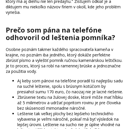
ktorý má aj dielňu nie len predajňu." Zisťujem odkiaľ je a
diktujem mu niekoľko názvov firiem v okolí, kde jeho problém
vyriešia.
Prečo som pána na telefóne
odhovoril od leštenia pomníka?
Osobne poznám takmer každého spracovateľa kameňa v
krajine, no poznám iba jedného, ktorý dokáže perfektne
zbrúsiť písmo a vyleštiť pomník ručnou kamenárskou leštičkou.
Je to proces, ktorý sa robí na ramennej brúske a jednoznačne
za použitia vody.
Aj keby som pánovi na telefóne poradil tú najlepšiu sadu
na suché leštenie, spolu s brúsnym kotúčom by
presiahol sumu 170 euro, čo naozaj nie je lacné riešenie.
Zbrúsenie textu na žulovej doske, ktoré môže mať hĺbku
až 5 milimetrov a udržať popritom rovinu je pre človeka
bez skúseností mimoriadne náročné.
Leštenie tak veľkej plochy bez lepšieho technického
vybavenia je veľmi náročné, pokiaľ má byť výsledok na
lepšej úrovni. Leštenie na sucho nie je úplne vhodné na