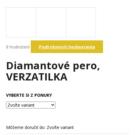
á
j
s
ť
?
Priemerné
Podrobnosti hodnotenia
8 hodnotení
hodnotenie
produktu
je
Diamantové pero,
Hľadať
4,6
z
VERZATILKA
5
hviezdičiek.
O
d
VYBERTE SI Z PONUKY
p
o
r
ú
č
Môžeme doručiť do:
Zvoľte variant
a