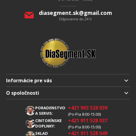
e
diasegment.sk
@
gmail.com
Odpovieme do 24 h
Informácie pre vás
Doprava a platba
O spoločnosti
Obchodné podmienky
O nás
+421 903 528 039
PORADENSTVO
Reklamácia
Kariéra
A SERVIS:
(Po-Pia 8:00-15:00)
+421 911 528 037
Spracovanie osobných údajov
CINTORÍNSKE
Blog
DOPLNKY:
(Po-Pia 8:00-15:00)
Cookies
Kontakty
+421 911 528 049
SKLAD