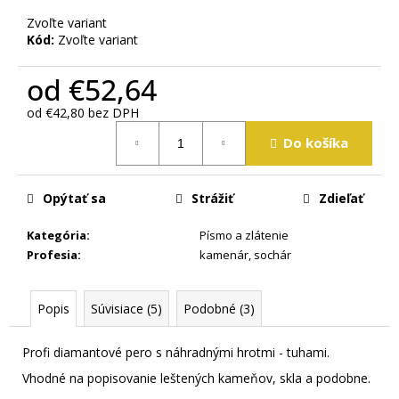
m
Zvoľte variant
e
Kód:
Zvoľte variant
od
€52,64
od
€42,80
bez DPH
Jednotková
Do košíka
cena:
Opýtať sa
Strážiť
Zdieľať
Kategória
:
Písmo a zlátenie
Profesia
:
kamenár, sochár
Popis
Súvisiace (5)
Podobné (3)
Profi diamantové pero s náhradnými hrotmi - tuhami.
Vhodné na popisovanie leštených kameňov, skla a podobne.