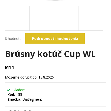
á
j
s
ť
?
Priemerné
Podrobnosti hodnotenia
8 hodnotení
hodnotenie
produktu
je
Brúsny kotúč Cup WL
Hľadať
4,9
z
5
M14
hviezdičiek.
O
d
Môžeme doručiť do:
13.8.2026
p
o
Skladom
r
Kód:
155
ú
Značka:
DiaSegment
č
a