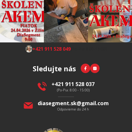
Z
+421 911 528 049
(Po-Pia 8:00-15:00)
á
p
Facebook
Instagram
Sledujte nás
ä
t
i
+421 911 528 037
e
(Po-Pia: 8:00 - 15:00)
diasegment.sk
@
gmail.com
Odpovieme do 24 h