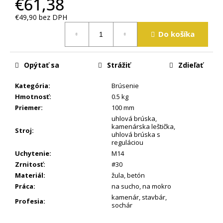
€61,38
m
e
€49,90 bez DPH
Jednotková
Do košíka
cena:
Opýtať sa
Strážiť
Zdieľať
Kategória
:
Brúsenie
Hmotnosť
:
0.5 kg
Priemer
:
100 mm
uhlová brúska
,
kamenárska leštička
,
Stroj
:
uhlová brúska s
reguláciou
Uchytenie
:
M14
Zrnitosť
:
#30
Materiál
:
žula
,
betón
Práca
:
na sucho
,
na mokro
kamenár
,
stavbár
,
Profesia
:
sochár