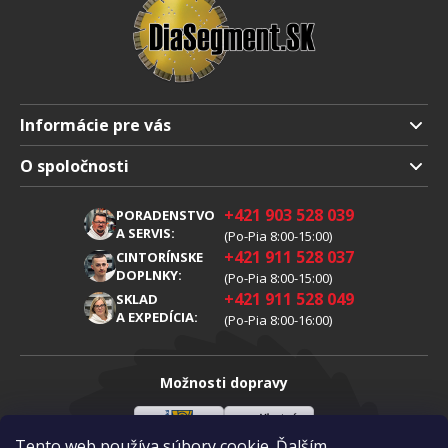
Informácie pre vás
Doprava a platba
O spoločnosti
Obchodné podmienky
O nás
+421 903 528 039
PORADENSTVO
Reklamácia
Kariéra
A SERVIS:
(Po-Pia 8:00-15:00)
+421 911 528 037
Spracovanie osobných údajov
CINTORÍNSKE
Blog
DOPLNKY:
(Po-Pia 8:00-15:00)
Cookies
Kontakty
+421 911 528 049
SKLAD
A EXPEDÍCIA:
(Po-Pia 8:00-16:00)
Možnosti dopravy
Tento web používa súbory cookie. Ďalším
Sloveenská
Vlastná