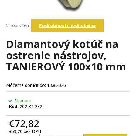
á
j
s
Priemerné
Podrobnosti hodnotenia
5 hodnotení
hodnotenie
ť
produktu
?
je
Diamantový kotúč na
4,8
z
ostrenie nástrojov,
5
hviezdičiek.
TANIEROVÝ 100x10 mm
Hľadať
O
Môžeme doručiť do:
13.8.2026
d
p
Skladom
o
Kód:
202-34-282
r
ú
€72,82
č
€59,20 bez DPH
a