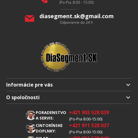
e
(Po-Pia: 8:00 - 15:00)
diasegment.sk
@
gmail.com
Odpovieme do 24 h
Informácie pre vás
Doprava a platba
O spoločnosti
Obchodné podmienky
O nás
+421 903 528 039
PORADENSTVO
Reklamácia
Kariéra
A SERVIS:
(Po-Pia 8:00-15:00)
+421 911 528 037
Spracovanie osobných údajov
CINTORÍNSKE
Blog
DOPLNKY:
(Po-Pia 8:00-15:00)
Cookies
Kontakty