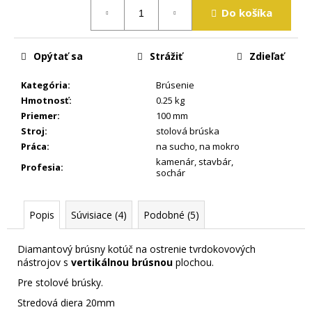
Jednotková
m
Do košíka
cena:
e
Opýtať sa
Strážiť
Zdieľať
Kategória
:
Brúsenie
Hmotnosť
:
0.25 kg
Priemer
:
100 mm
Stroj
:
stolová brúska
Práca
:
na sucho
,
na mokro
kamenár
,
stavbár
,
Profesia
:
sochár
Popis
Súvisiace (4)
Podobné (5)
Diamantový brúsny kotúč na ostrenie tvrdokovových
nástrojov s
vertikálnou brúsnou
plochou.
Pre stolové brúsky.
Stredová diera 20mm