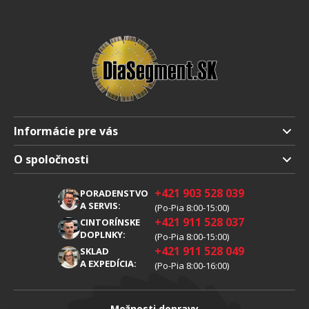
Informácie pre vás
Doprava a platba
O spoločnosti
Obchodné podmienky
O nás
+421 903 528 039
PORADENSTVO
Reklamácia
Kariéra
A SERVIS:
(Po-Pia 8:00-15:00)
+421 911 528 037
Spracovanie osobných údajov
CINTORÍNSKE
Blog
DOPLNKY:
(Po-Pia 8:00-15:00)
Cookies
Kontakty
+421 911 528 049
SKLAD
A EXPEDÍCIA:
(Po-Pia 8:00-16:00)
Možnosti dopravy