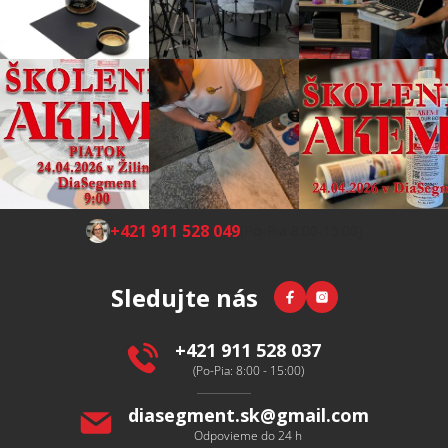
Z
+421 911 528 049
(Po-Pia 8:00-15:00)
á
p
Facebook
Instagram
Sledujte nás
ä
t
i
+421 911 528 037
e
(Po-Pia: 8:00 - 15:00)
diasegment.sk
@
gmail.com
Odpovieme do 24 h