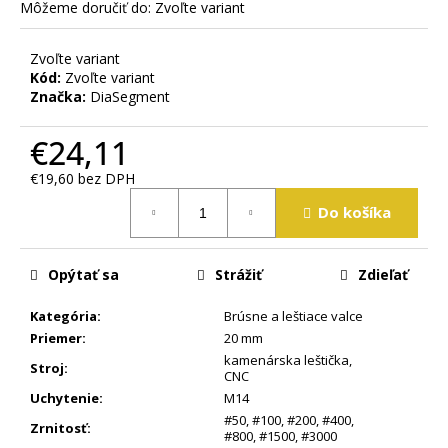
m
Môžeme doručiť do:
Zvoľte variant
e
Zvoľte variant
Kód:
Zvoľte variant
Značka:
DiaSegment
€24,11
€19,60 bez DPH
Jednotková
Do košíka
cena:
Opýtať sa
Strážiť
Zdieľať
Kategória
:
Brúsne a leštiace valce
Priemer
:
20 mm
kamenárska leštička
,
Stroj
:
CNC
Uchytenie
:
M14
#50
,
#100
,
#200
,
#400
,
Zrnitosť
:
#800
,
#1500
,
#3000