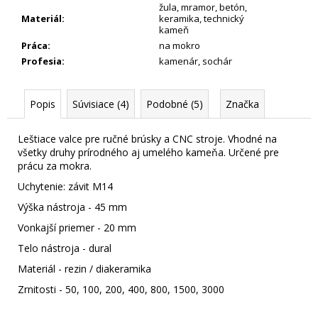
žula
,
mramor
,
betón
,
Materiál
:
keramika
,
technický
kameň
Práca
:
na mokro
Profesia
:
kamenár
,
sochár
Popis
Súvisiace (4)
Podobné (5)
Značka
Leštiace valce pre ručné brúsky a CNC stroje. Vhodné na
všetky druhy prírodného aj umelého kameňa. Určené pre
prácu za mokra.
Uchytenie: závit M14
Výška nástroja - 45 mm
Vonkajší priemer - 20 mm
Telo nástroja - dural
Materiál - rezin / diakeramika
Zrnitosti - 50, 100, 200, 400, 800, 1500, 3000