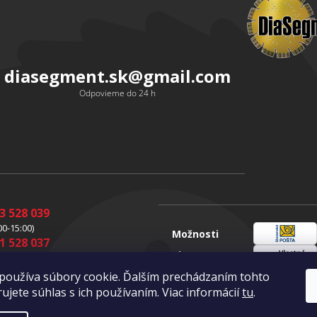
diasegment.sk
@
gmail.com
Odpovieme do 24 h
3 528 039
00-15:00)
Možnosti
1 528 037
Sloveenská
dopravy
00-15:00)
pošta
1 528 049
Vlastná
používa súbory cookie. Ďalším prechádzaním tohto
doprava
00-16:00)
ujete súhlas s ich používaním. Viac informácií
tu
.