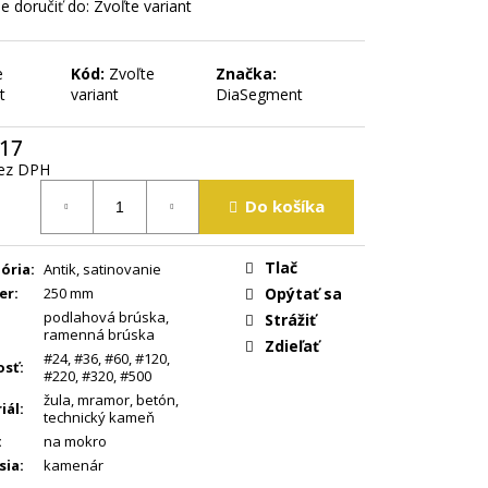
 doručiť do:
Zvoľte variant
e
Kód:
Zvoľte
Značka:
t
variant
DiaSegment
,17
ez DPH
tková
Do košíka
Tlač
ória
:
Antik, satinovanie
er
:
250 mm
Opýtať sa
podlahová brúska
,
Strážiť
ramenná brúska
Zdieľať
#24
,
#36
,
#60
,
#120
,
osť
:
#220
,
#320
,
#500
žula
,
mramor
,
betón
,
iál
:
technický kameň
:
na mokro
sia
:
kamenár