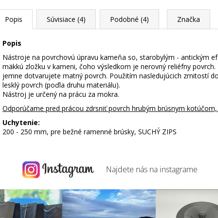
Popis
Súvisiace (4)
Podobné (4)
Značka
Popis
Nástroje na povrchovú úpravu kameňa so, starobylým - antickým efe
mäkkú zložku v kameni, čoho výsledkom je nerovný reliéfny povrch. 
jemne dotvarujete matný povrch. Použitím nasledujúcich zrnitostí d
lesklý povrch (poďla druhu materiálu).
Nástroj je určený na prácu za mokra.
Odporúčame pred prácou zdrsniť povrch hrubým brúsnym kotúčom, 
Uchytenie:
200 - 250 mm, pre bežné ramenné brúsky, SUCHÝ ZIPS
Najdete nás na
instagrame