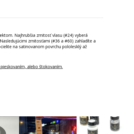
ktom. Najhrubšia zrnitosť vlasu (#24) vyberá
Nasledujúcimi zrnitosťami (#36 a #60) zahladíte a
ocielite na satinovanom povrchu pololesklý až
pieskovaním, alebo štokovaním.