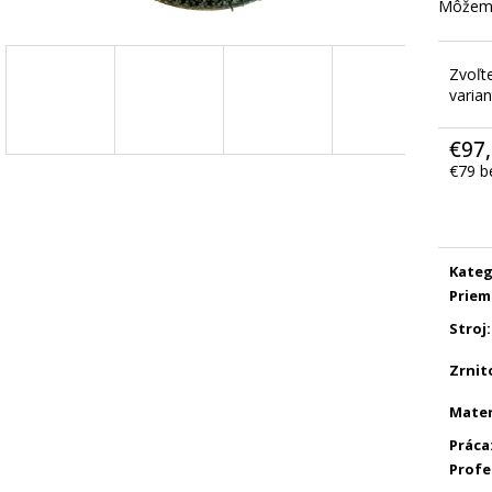
Môžeme
Zvoľt
varian
€97
€79 b
Jedno
cena:
Kateg
Priem
Stroj
:
Zrnit
Mater
Práca
Profe