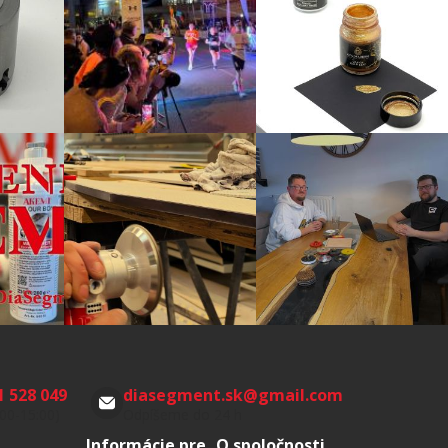
1 528 049
diasegment.sk
@
gmail.com
:00-15:00)
Odpíšeme do 24 h
Informácie pre
O spoločnosti