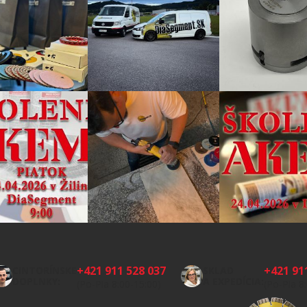
+421 911 528 037
+421 91
CINTORÍNSKE
SKLAD
DOPLNKY:
A EXPEDÍCIA:
(Po-Pia 8:00-15:00)
(Po-Pia 8