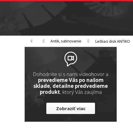
K
Prejsť
na
o
Späť
obsah
do
š
obchodu
í
Brúsenie
Leštenie
Rezanie
k
Domov
Antik, satinovanie
Leštiaci disk ANTIKO
B
o
č
n
Dohodnite si s nami videohovor a
ý
prevedieme Vás po našom
sklade, detailne predvedieme
p
produkt
, ktorý Vás zaujíma
a
n
Zobraziť viac
e
l