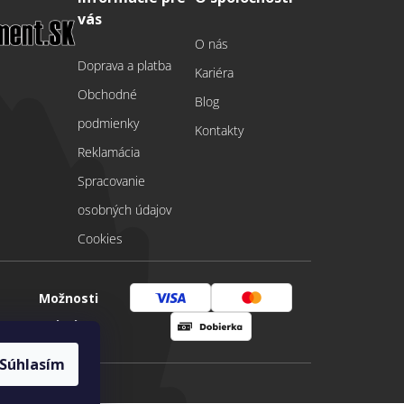
vás
O nás
Doprava a platba
Kariéra
Obchodné
Blog
podmienky
Kontakty
Reklamácia
Spracovanie
osobných údajov
Cookies
Možnosti
Visa
Mastercard
platby
Dobierka
Súhlasím