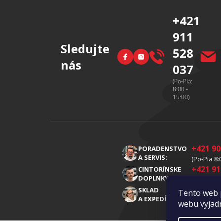
i
+421
e
911
Sledujte
528
Facebook
Instagram
nás
037
(Po-Pia:
8:00 -
15:00)
+421 90
PORADENSTVO
A SERVIS:
(Po-Pia 8:
+421 91
CINTORÍNSKE
DOPLNKY:
(Po-Pia 8:
+421 91
SKLAD
Tento web 
A EXPEDÍCIA:
(Po-Pia 8:
webu vyjadr