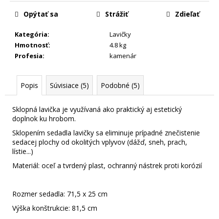
Jednotková
m
cena:
Opýtať sa
Strážiť
Zdieľať
e
Kategória
:
Lavičky
Hmotnosť
:
4.8 kg
Profesia
:
kamenár
Popis
Súvisiace (5)
Podobné (5)
Sklopná lavička je využívaná ako praktický aj estetický
doplnok ku hrobom.
Sklopením sedadla lavičky sa eliminuje prípadné znečistenie
sedacej plochy od okolitých vplyvov (dážď, sneh, prach,
lístie...)
Materiál: oceľ a tvrdený plast, ochranný nástrek proti korózií
Rozmer sedadla: 71,5 x 25 cm
Výška konštrukcie: 81,5 cm