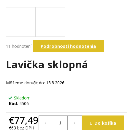
á
j
s
ť
?
Priemerné
Podrobnosti hodnotenia
11 hodnotení
hodnotenie
produktu
je
Lavička sklopná
Hľadať
3,9
z
5
hviezdičiek.
Môžeme doručiť do:
13.8.2026
O
d
p
Skladom
o
Kód:
4506
r
ú
€77,49
č
Do košíka
€63 bez DPH
a