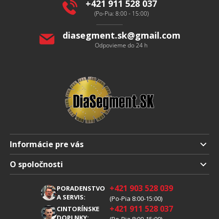
i
+421 911 528 037
e
(Po-Pia: 8:00 - 15:00)
diasegment.sk
@
gmail.com
Odpovieme do 24 h
Informácie pre vás
Doprava a platba
O spoločnosti
Obchodné podmienky
O nás
+421 903 528 039
PORADENSTVO
Reklamácia
Kariéra
A SERVIS:
(Po-Pia 8:00-15:00)
+421 911 528 037
Spracovanie osobných údajov
CINTORÍNSKE
Blog
DOPLNKY:
(Po-Pia 8:00-15:00)