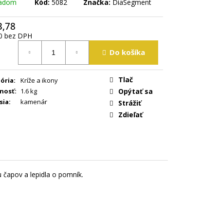
ladom
Kód:
5082
Značka:
DiaSegment
3,78
0 bez DPH
tková
Do košíka
Tlač
ória
:
Kríže a ikony
nosť
:
1.6 kg
Opýtať sa
sia
:
kamenár
Strážiť
Zdieľať
 čapov a lepidla o pomník.