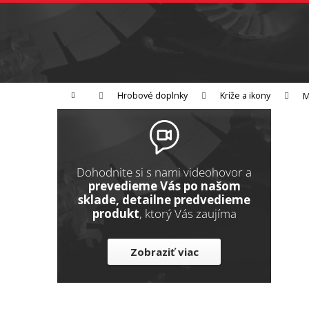
K
Prejsť
na
o
Späť
obsah
do
š
obchodu
í
Brúsenie
Leštenie
Rezanie
k
Domov
Hrobové doplnky
Kríže a ikony
M
B
o
č
n
Dohodnite si s nami videohovor a
ý
prevedieme Vás po našom
sklade, detailne predvedieme
p
produkt
, ktorý Vás zaujíma
a
n
Zobraziť viac
e
l