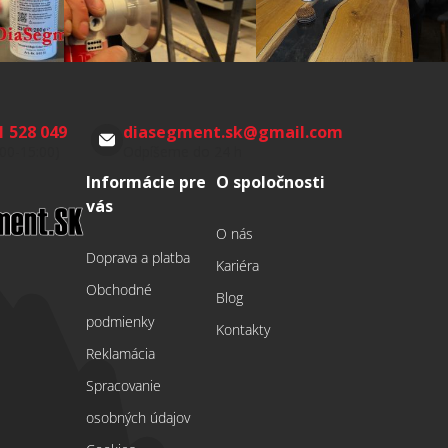
1 528 049
diasegment.sk
@
gmail.com
:00-15:00)
Odpíšeme do 24 h
Informácie pre
O spoločnosti
vás
O nás
Doprava a platba
Kariéra
Obchodné
Blog
podmienky
Kontakty
Reklamácia
Spracovanie
osobných údajov