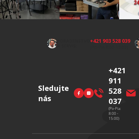
Z
á
p
+421 903 528 039
PORADENSTVO
ä
A SERVIS:
(Po-Pia 8:00-15:00)
t
i
+421
e
911
Sledujte
528
Facebook
Instagram
nás
037
(Po-Pia:
8:00 -
15:00)