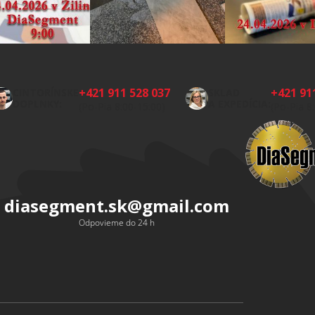
+421 911 528 037
+421 91
CINTORÍNSKE
SKLAD
DOPLNKY:
A EXPEDÍCIA:
(Po-Pia 8:00-15:00)
(Po-Pia 8
diasegment.sk
@
gmail.com
Odpovieme do 24 h