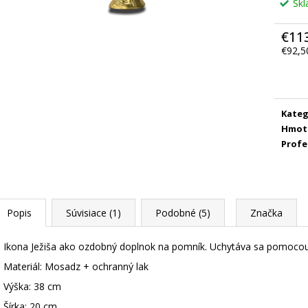
Sk
€11
€92,5
Jedno
cena:
Kateg
Hmot
Profe
Popis
Súvisiace (1)
Podobné (5)
Značka
Ikona Ježiša ako ozdobný doplnok na pomník. Uchytáva sa pomocou
Materiál: Mosadz + ochranný lak
Výška: 38 cm
Šírka: 20 cm