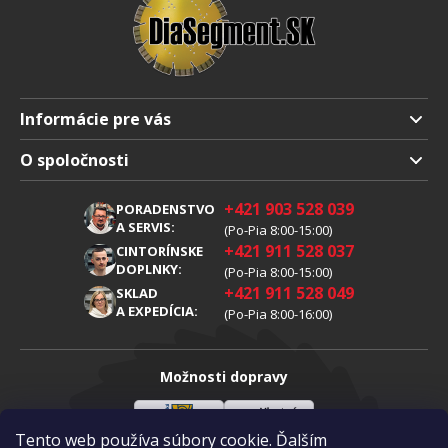
Informácie pre vás
Doprava a platba
O spoločnosti
Obchodné podmienky
O nás
+421 903 528 039
PORADENSTVO
Reklamácia
Kariéra
A SERVIS:
(Po-Pia 8:00-15:00)
+421 911 528 037
Spracovanie osobných údajov
CINTORÍNSKE
Blog
DOPLNKY:
(Po-Pia 8:00-15:00)
Cookies
Kontakty
+421 911 528 049
SKLAD
A EXPEDÍCIA:
(Po-Pia 8:00-16:00)
Možnosti dopravy
Tento web používa súbory cookie. Ďalším
Sloveenská
Vlastná
Možnosti platby