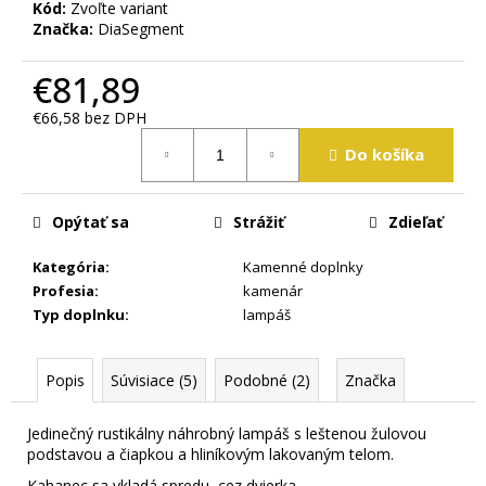
m
Kód:
Zvoľte variant
Značka:
DiaSegment
e
€81,89
€66,58 bez DPH
Jednotková
Do košíka
cena:
Opýtať sa
Strážiť
Zdieľať
Kategória
:
Kamenné doplnky
Profesia
:
kamenár
Typ doplnku
:
lampáš
Popis
Súvisiace (5)
Podobné (2)
Značka
Jedinečný rustikálny náhrobný lampáš s leštenou žulovou
podstavou a čiapkou a hliníkovým lakovaným telom.
Kahanec sa vkladá spredu, cez dvierka.