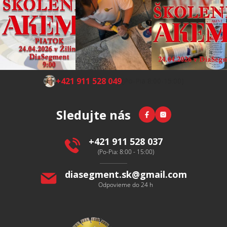
Z
+421 911 528 049
(Po-Pia 8:00-15:00)
á
p
Facebook
Instagram
Sledujte nás
ä
t
i
+421 911 528 037
e
(Po-Pia: 8:00 - 15:00)
diasegment.sk
@
gmail.com
Odpovieme do 24 h