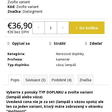
m
Zvoľte variant
Kód:
Zvoľte variant
e
Značka:
DiaSegment
€36,90
Do košíka
€30 bez DPH
Jednotková
cena:
Opýtať sa
Strážiť
Zdieľať
Kategória
:
Nerezové doplnky
Profesia
:
kamenár
Typ doplnku
:
váza
,
lampáš
Popis
Súvisiace (3)
Podobné (4)
Značka
Vyberte z ponuky TYP DOPLNKU a zvoľte variant
(lampáš alebo váza)
Uvedená cena nie je za set (lampáš s vázou spolu) ale
len za jeden variant, ktorý máte zobrazený v okienku
"možnosti"