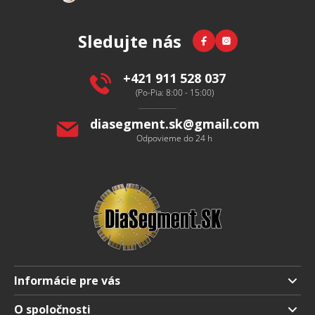
á
p
Facebook
Instagram
Sledujte nás
ä
t
i
+421 911 528 037
e
(Po-Pia: 8:00 - 15:00)
diasegment.sk
@
gmail.com
Odpovieme do 24 h
Informácie pre vás
Doprava a platba
O spoločnosti