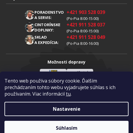
Obchodné podmienky
O nás
+421 903 528 039
PORADENSTVO
Reklamácia
Kariéra
A SERVIS:
(Po-Pia 8:00-15:00)
+421 911 528 037
Spracovanie osobných údajov
CINTORÍNSKE
Blog
DOPLNKY:
(Po-Pia 8:00-15:00)
Cookies
Kontakty
+421 911 528 049
SKLAD
A EXPEDÍCIA:
(Po-Pia 8:00-16:00)
Možnosti dopravy
Tento web používa súbory cookie. Ďalším
Sloveenská
Vlastná
Možnosti platby
pošta
doprava
prechádzaním tohto webu vyjadrujete súhlas s ich
používaním. Viac informácií
tu
.
Visa
Mastercard
Dobierka
Nastavenie
Copyright 2026
Diamantovykotuc.sk
.
Všetky práva vyhradené.
Vytvoril Shoptet
|
mime digital
Súhlasím