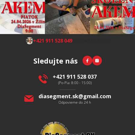
Z
+421 911 528 049
(Po-Pia 8:00-15:00)
á
p
Facebook
Instagram
Sledujte nás
ä
t
i
+421 911 528 037
e
(Po-Pia: 8:00 - 15:00)
diasegment.sk
@
gmail.com
Odpovieme do 24 h