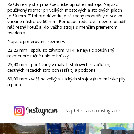
Každý rezný stroj má špecifické upnutie nástroja. Najviac
používaný rozmer pri veľkých mostových a stolových pílach
je 60 mm. Z tohoto dôvodu je základný montážny otvor vo
väčšine nástrojov 60 mm. Pomocou redukcie môžete osadiť
náš rezný kotúč aj do Vášho stroja s menším priemerom
osadenia.
Najviac preferované rozmery:
22,23 mm - spolu so závitom M14 je najvaic používaný
rozmer pre ručné uhlové brúsky
25,40 mm - používaný v malých stolových rezačkách,
cestných rezacích strojoch (asfalt) a podobne
60,00 mm - väčšina veľký statických strojov (kamenárske píly
a pod.)
Najdete nás na
instagrame