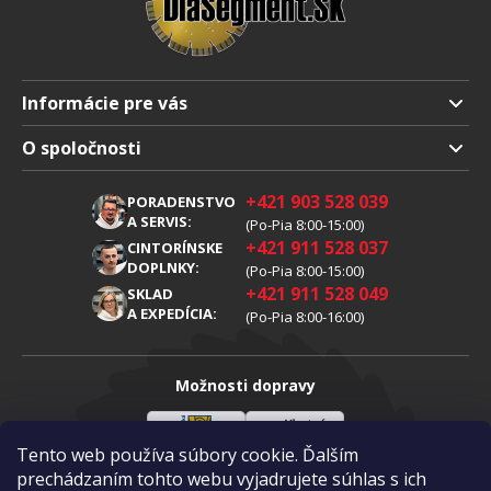
Informácie pre vás
Doprava a platba
O spoločnosti
Obchodné podmienky
O nás
+421 903 528 039
PORADENSTVO
Reklamácia
Kariéra
A SERVIS:
(Po-Pia 8:00-15:00)
+421 911 528 037
Spracovanie osobných údajov
CINTORÍNSKE
Blog
DOPLNKY:
(Po-Pia 8:00-15:00)
Cookies
Kontakty
+421 911 528 049
SKLAD
A EXPEDÍCIA:
(Po-Pia 8:00-16:00)
Možnosti dopravy
Tento web používa súbory cookie. Ďalším
Sloveenská
Vlastná
Možnosti platby
pošta
doprava
prechádzaním tohto webu vyjadrujete súhlas s ich