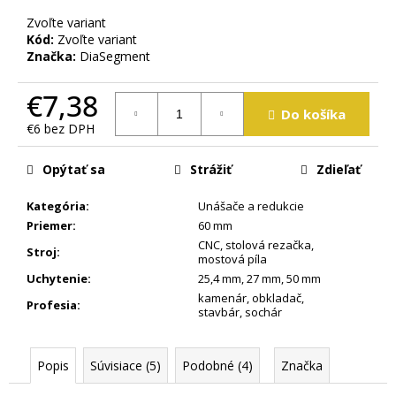
m
Zvoľte variant
e
Kód:
Zvoľte variant
Značka:
DiaSegment
€7,38
Do košíka
€6 bez DPH
Jednotková
cena:
Opýtať sa
Strážiť
Zdieľať
Kategória
:
Unášače a redukcie
Priemer
:
60 mm
CNC
,
stolová rezačka
,
Stroj
:
mostová píla
Uchytenie
:
25,4 mm
,
27 mm
,
50 mm
kamenár
,
obkladač
,
Profesia
:
stavbár
,
sochár
Popis
Súvisiace (5)
Podobné (4)
Značka