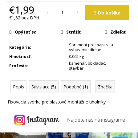
m
€1,99
e
Do košíka
€1,62 bez DPH
Jednotková
cena:
Opýtať sa
Strážiť
Zdieľať
Sortiment pre majstra a
Kategória
:
vybavenie dielne
Hmotnosť
:
0.065 kg
kamenár, obkladač,
Profesia
:
stavbár
Popis
Súvisiace (5)
Podobné (1)
Značka
Fixovacia svorka pre plastové montážne uholníky
Najdete nás na
instagrame