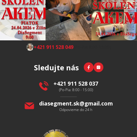
Z
+421 911 528 049
(Po-Pia 8:00-15:00)
á
p
Facebook
Instagram
Sledujte nás
ä
t
i
+421 911 528 037
e
(Po-Pia: 8:00 - 15:00)
diasegment.sk
@
gmail.com
Odpovieme do 24 h