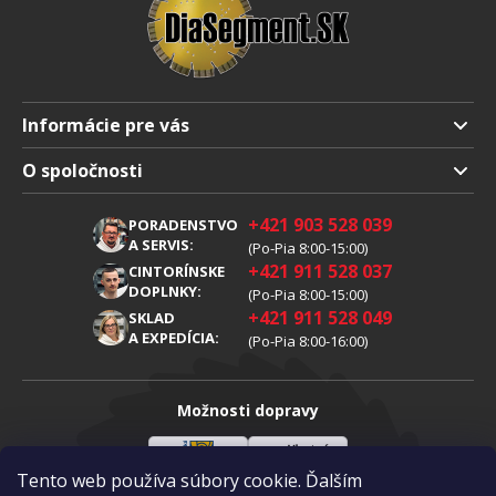
Informácie pre vás
Doprava a platba
O spoločnosti
Obchodné podmienky
O nás
+421 903 528 039
PORADENSTVO
Reklamácia
Kariéra
A SERVIS:
(Po-Pia 8:00-15:00)
+421 911 528 037
Spracovanie osobných údajov
CINTORÍNSKE
Blog
DOPLNKY:
(Po-Pia 8:00-15:00)
Cookies
Kontakty
+421 911 528 049
SKLAD
A EXPEDÍCIA:
(Po-Pia 8:00-16:00)
Možnosti dopravy
Tento web používa súbory cookie. Ďalším
Sloveenská
Vlastná
Možnosti platby