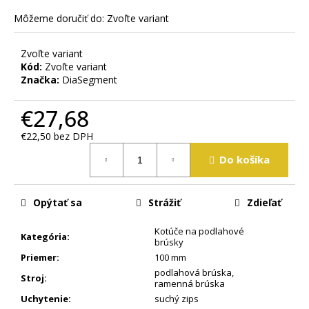
m
Môžeme doručiť do:
Zvoľte variant
e
Zvoľte variant
Kód:
Zvoľte variant
Značka:
DiaSegment
€27,68
€22,50 bez DPH
Jednotková
Do košíka
cena:
Opýtať sa
Strážiť
Zdieľať
Kotúče na podlahové
Kategória
:
brúsky
Priemer
:
100 mm
podlahová brúska
,
Stroj
:
ramenná brúska
Uchytenie
:
suchý zips