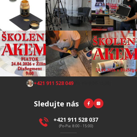
Z
+421 911 528 049
(Po-Pia 8:00-15:00)
á
p
Facebook
Instagram
Sledujte nás
ä
t
i
+421 911 528 037
e
(Po-Pia: 8:00 - 15:00)