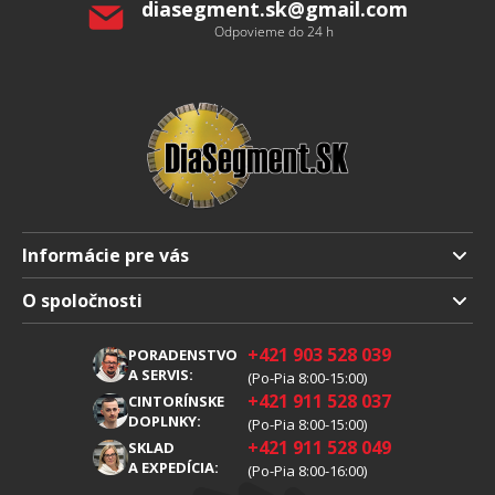
diasegment.sk
@
gmail.com
Odpovieme do 24 h
Informácie pre vás
Doprava a platba
O spoločnosti
Obchodné podmienky
O nás
+421 903 528 039
PORADENSTVO
Reklamácia
Kariéra
A SERVIS:
(Po-Pia 8:00-15:00)
+421 911 528 037
Spracovanie osobných údajov
CINTORÍNSKE
Blog
DOPLNKY:
(Po-Pia 8:00-15:00)
Cookies
Kontakty
+421 911 528 049
SKLAD
A EXPEDÍCIA:
(Po-Pia 8:00-16:00)