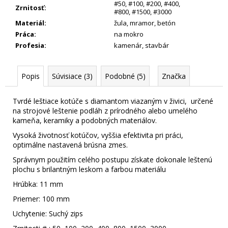
#50
,
#100
,
#200
,
#400
,
Zrnitosť
:
#800
,
#1500
,
#3000
Materiál
:
žula
,
mramor
,
betón
Práca
:
na mokro
Profesia
:
kamenár
,
stavbár
Popis
Súvisiace (3)
Podobné (5)
Značka
Tvrdé leštiace kotúče s diamantom viazaným v živici, určené
na strojové leštenie podláh z prírodného alebo umelého
kameňa, keramiky a podobných materiálov.
Vysoká životnosť kotúčov, vyššia efektivita pri práci,
optimálne nastavená brúsna zmes.
Správnym použitím celého postupu získate dokonale leštenú
plochu s brilantným leskom a farbou materiálu
Hrúbka: 11 mm
Priemer: 100 mm
Uchytenie: Suchý zips