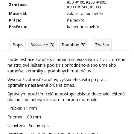
#50
,
#100
,
#200
,
#400
,
Zrnitosť
:
#800
,
#1500
,
#3000
Materiál
:
žula
,
mramor
,
betón
Práca
:
na mokro
Profesia
:
kamenár
,
stavbár
Popis
Súvisiace (3)
Podobné (5)
Značka
Tvrdé leštiace kotúče s diamantom viazaným v živici, určené
na strojové leštenie podláh z prírodného alebo umelého
kameňa, keramiky a podobných materiálov.
Vysoká životnosť kotúčov, vyššia efektivita pri práci,
optimálne nastavená brúsna zmes.
Správnym použitím celého postupu získate dokonale leštenú
plochu s brilantným leskom a farbou materiálu
Hrúbka: 11 mm
Priemer: 100 mm
Uchytenie: Suchý zips