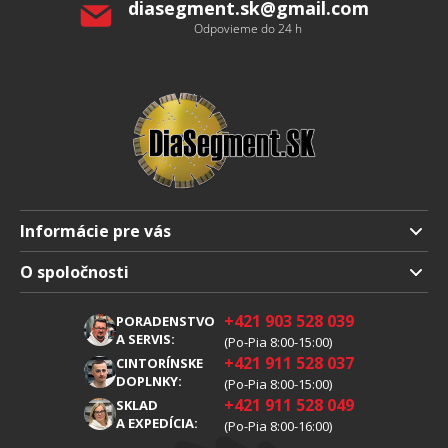
diasegment.sk
@
gmail.com
Odpovieme do 24 h
Informácie pre vás
Doprava a platba
O spoločnosti
Obchodné podmienky
O nás
+421 903 528 039
PORADENSTVO
Reklamácia
Kariéra
A SERVIS:
(Po-Pia 8:00-15:00)
+421 911 528 037
Spracovanie osobných údajov
CINTORÍNSKE
Blog
DOPLNKY:
(Po-Pia 8:00-15:00)
Cookies
Kontakty
+421 911 528 049
SKLAD
A EXPEDÍCIA:
(Po-Pia 8:00-16:00)