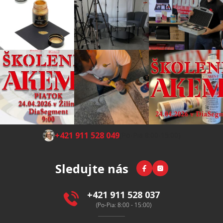
Z
+421 911 528 049
(Po-Pia 8:00-15:00)
á
p
Facebook
Instagram
Sledujte nás
ä
t
i
+421 911 528 037
e
(Po-Pia: 8:00 - 15:00)