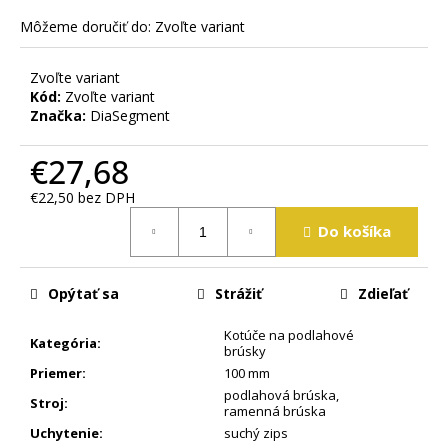
m
Môžeme doručiť do:
Zvoľte variant
e
Zvoľte variant
Kód:
Zvoľte variant
Značka:
DiaSegment
€27,68
€22,50 bez DPH
Jednotková
Do košíka
cena:
Opýtať sa
Strážiť
Zdieľať
Kotúče na podlahové
Kategória
:
brúsky
Priemer
:
100 mm
podlahová brúska
,
Stroj
:
ramenná brúska
Uchytenie
:
suchý zips