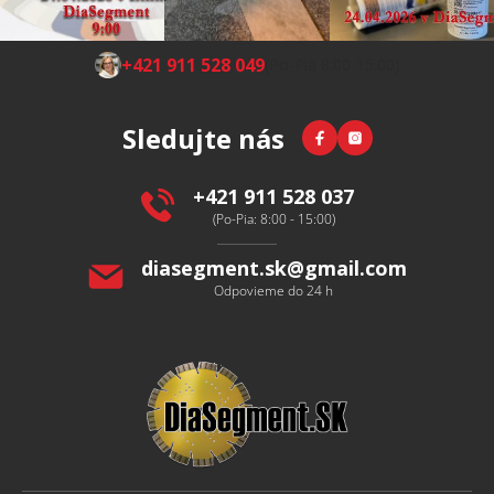
Z
+421 911 528 049
(Po-Pia 8:00-15:00)
á
p
Facebook
Instagram
Sledujte nás
ä
t
i
+421 911 528 037
e
(Po-Pia: 8:00 - 15:00)
diasegment.sk
@
gmail.com
Odpovieme do 24 h