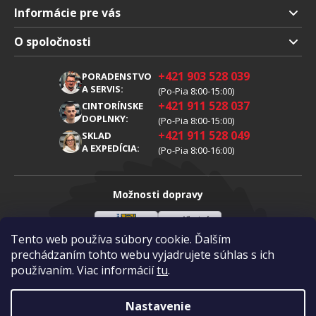
Informácie pre vás
Doprava a platba
O spoločnosti
Obchodné podmienky
O nás
+421 903 528 039
PORADENSTVO
Reklamácia
Kariéra
A SERVIS:
(Po-Pia 8:00-15:00)
+421 911 528 037
Spracovanie osobných údajov
CINTORÍNSKE
Blog
DOPLNKY:
(Po-Pia 8:00-15:00)
Cookies
Kontakty
+421 911 528 049
SKLAD
A EXPEDÍCIA:
(Po-Pia 8:00-16:00)
Možnosti dopravy
Tento web používa súbory cookie. Ďalším
Sloveenská
Vlastná
Možnosti platby
pošta
doprava
prechádzaním tohto webu vyjadrujete súhlas s ich
používaním. Viac informácií
tu
.
Visa
Mastercard
Dobierka
Nastavenie
Copyright 2026
Diamantovykotuc.sk
.