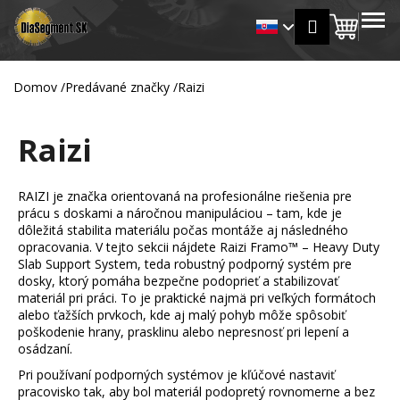
K
Prejsť
MENU
Prihlásen
na
Nákup
o
Späť
Späť
obsah
š
košík
í
Domov
/
Predávané značky
/
Raizi
Č
k
o
Raizi
p
o
t
RAIZI je značka orientovaná na profesionálne riešenia pre
r
prácu s doskami a náročnou manipuláciou – tam, kde je
dôležitá stabilita materiálu počas montáže aj následného
e
opracovania. V tejto sekcii nájdete Raizi Framo™ – Heavy Duty
b
Slab Support System, teda robustný podporný systém pre
u
dosky, ktorý pomáha bezpečne podoprieť a stabilizovať
materiál pri práci. To je praktické najmä pri veľkých formátoch
j
alebo ťažších prvkoch, kde aj malý pohyb môže spôsobiť
e
poškodenie hrany, prasklinu alebo nepresnosť pri lepení a
t
osádzaní.
e
Pri používaní podporných systémov je kľúčové nastaviť
pracovisko tak, aby bol materiál podopretý rovnomerne a bez
n