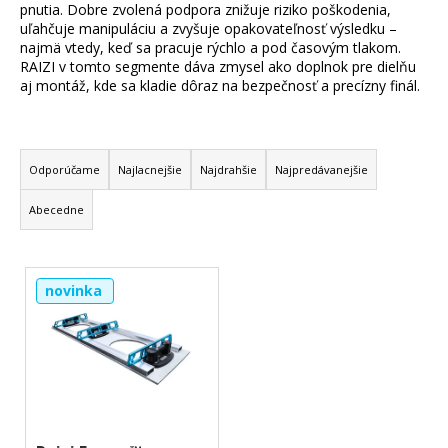
pnutia. Dobre zvolená podpora znižuje riziko poškodenia,
á
uľahčuje manipuláciu a zvyšuje opakovateľnosť výsledku –
j
najmä vtedy, keď sa pracuje rýchlo a pod časovým tlakom.
RAIZI v tomto segmente dáva zmysel ako doplnok pre dielňu
s
aj montáž, kde sa kladie dôraz na bezpečnosť a precízny finál.
ť
?
R
a
Odporúčame
Najlacnejšie
Najdrahšie
Najpredávanejšie
d
Abecedne
Hľadať
e
n
V
i
O
novinka
ý
e
d
p
p
p
i
o
r
r
s
o
ú
p
d
č
r
u
a