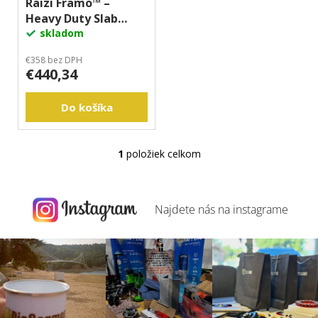
o
Raizi Framo™ –
k
m
Heavy Duty Slab
d
e
t
Support System
skladom
u
o
k
v
€358 bez DPH
€440,34
t
o
Do košíka
v
1
položiek celkom
O
v
l
á
Najdete nás na
instagrame
d
a
c
i
e
p
r