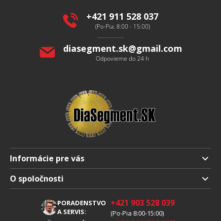
t
i
+421 911 528 037
e
(Po-Pia: 8:00 - 15:00)
diasegment.sk
@
gmail.com
Odpovieme do 24 h
Informácie pre vás
Doprava a platba
O spoločnosti
Obchodné podmienky
O nás
+421 903 528 039
PORADENSTVO
Reklamácia
Kariéra
A SERVIS:
(Po-Pia 8:00-15:00)