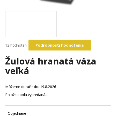
á
j
s
ť
?
Priemerné
Podrobnosti hodnotenia
12 hodnotení
hodnotenie
produktu
Hľadať
je
Žulová hranatá váza
4,7
z
veľká
5
O
hviezdičiek.
d
p
Môžeme doručiť do:
19.8.2026
o
Položka bola vypredaná…
r
ú
č
a
Objednané