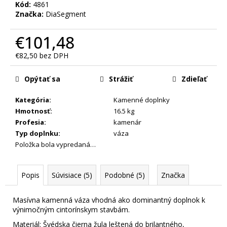
m
Kód:
4861
Značka:
DiaSegment
e
€101,48
€82,50 bez DPH
Jednotková
cena:
Opýtať sa
Strážiť
Zdieľať
Kategória
:
Kamenné doplnky
Hmotnosť
:
16.5 kg
Profesia
:
kamenár
Typ doplnku
:
váza
Položka bola vypredaná…
Popis
Súvisiace (5)
Podobné (5)
Značka
Masívna kamenná váza vhodná ako dominantný doplnok k
výnimočným cintorínskym stavbám.
Materiál: Švédska čierna žula leštená do brilantného,