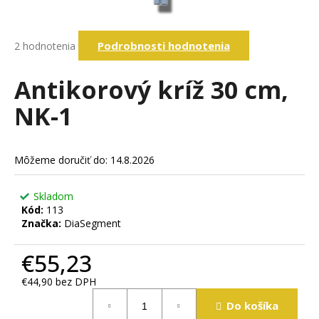
á
j
Priemerné
Podrobnosti hodnotenia
2 hodnotenia
s
hodnotenie
produktu
ť
je
Antikorový kríž 30 cm,
?
4,5
z
NK-1
5
hviezdičiek.
Hľadať
Môžeme doručiť do:
14.8.2026
Skladom
O
Kód:
113
d
Značka:
DiaSegment
p
o
€55,23
r
ú
€44,90 bez DPH
č
Jednotková
Do košíka
cena:
a