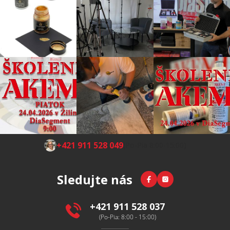
Z
+421 911 528 049
(Po-Pia 8:00-15:00)
á
p
Facebook
Instagram
Sledujte nás
ä
t
i
+421 911 528 037
e
(Po-Pia: 8:00 - 15:00)