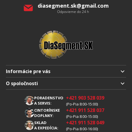
diasegment.sk
@
gmail.com
Odpovieme do 24 h
Informácie pre vás
Doprava a platba
O spoločnosti
Obchodné podmienky
O nás
+421 903 528 039
PORADENSTVO
Reklamácia
Kariéra
A SERVIS:
(Po-Pia 8:00-15:00)
+421 911 528 037
Spracovanie osobných údajov
CINTORÍNSKE
Blog
DOPLNKY:
(Po-Pia 8:00-15:00)
Cookies
Kontakty
+421 911 528 049
SKLAD
A EXPEDÍCIA:
(Po-Pia 8:00-16:00)