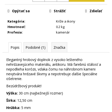
m
e
Opýtať sa
Strážiť
Zdieľať
Kategória
:
Kríže a ikony
Hmotnosť
:
0.2 kg
Profesia
:
kamenár
Popis
Podobné (1)
Značka
Elegantný hrobový doplnok z vysoko lešteného
nehrdzavejúceho materiálu, antikoru. Má farebnú stálosť a
nepodlieha korózii, vďaka čomu na náhrobnom kameni
nevytvára hrdzavé škvrny a nepotrebuje ďalšie špeciálne
ošetrenie.
Bezúdržbový produkt!
Výška:
30 cm (najbežnejší rozmer)
Šírka:
12,50 cm
Hrúbka:
5 mm