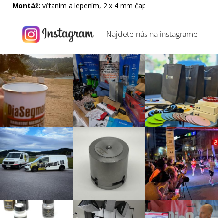
Montáž:
vŕtaním a lepením, 2 x 4 mm čap
Najdete nás na
instagrame