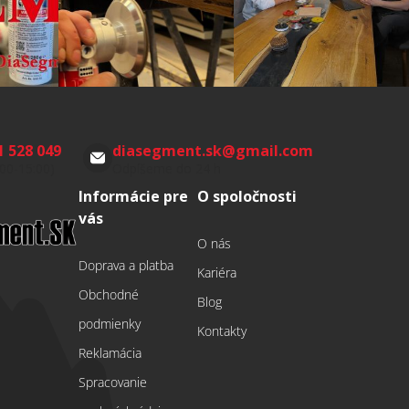
1 528 049
diasegment.sk
@
gmail.com
:00-15:00)
Odpíšeme do 24 h
Informácie pre
O spoločnosti
vás
O nás
Doprava a platba
Kariéra
Obchodné
Blog
podmienky
Kontakty
Reklamácia
Spracovanie