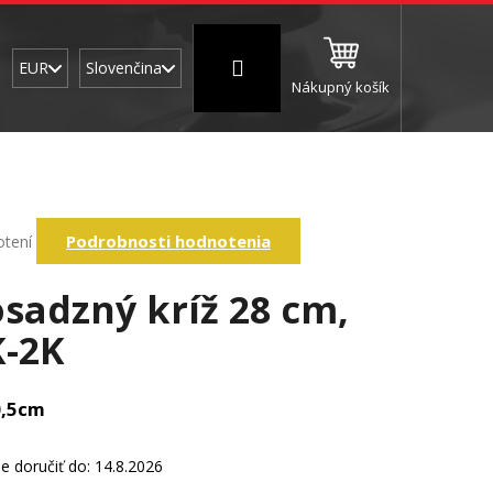
Prihlásenie
EUR
Slovenčina
Nákupný košík
CNC a frézovanie
Brúsne a leštiace valce
Š
rné
Podrobnosti hodnotenia
otení
enie
tu
sadzný kríž 28 cm,
-2K
iek.
0,5cm
 doručiť do:
14.8.2026