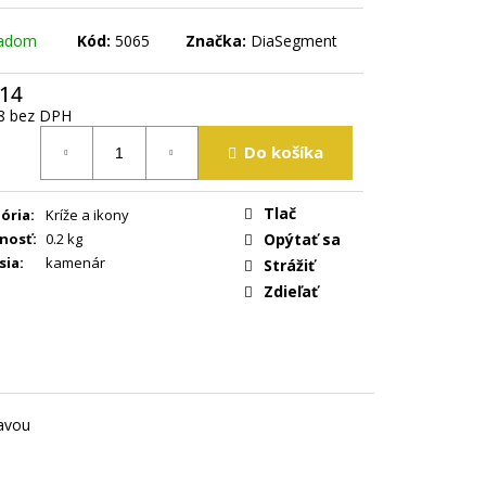
ladom
Kód:
5065
Značka:
DiaSegment
,14
8 bez DPH
tková
Do košíka
Tlač
ória
:
Kríže a ikony
nosť
:
0.2 kg
Opýtať sa
sia
:
kamenár
Strážiť
Zdieľať
avou