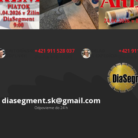
+421 911 528 037
+421 91
CINTORÍNSKE
SKLAD
DOPLNKY:
A EXPEDÍCIA:
(Po-Pia 8:00-15:00)
(Po-Pia 8
diasegment.sk
@
gmail.com
Odpovieme do 24 h