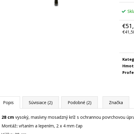
Sk
€51
€41,5
Jedno
cena:
Kateg
Hmot
Profe
Popis
Súvisiace (2)
Podobné (2)
Značka
28 cm
vysoký, masívny mosadzný kríž s ochrannou povrchovou úpr
Montáž
:
vŕtaním a lepením, 2 x 4 mm čap