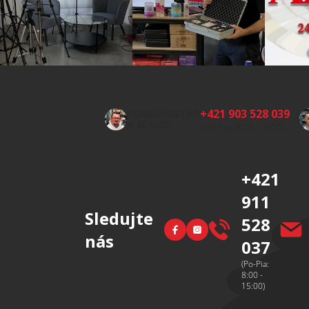
Z
á
p
+421 903 528 039
PORADENSTVO
ä
A SERVIS:
(Po-Pia 8:00-15:00)
t
i
+421
e
911
Sledujte
528
Facebook
Instagram
nás
037
(Po-Pia:
8:00 -
15:00)