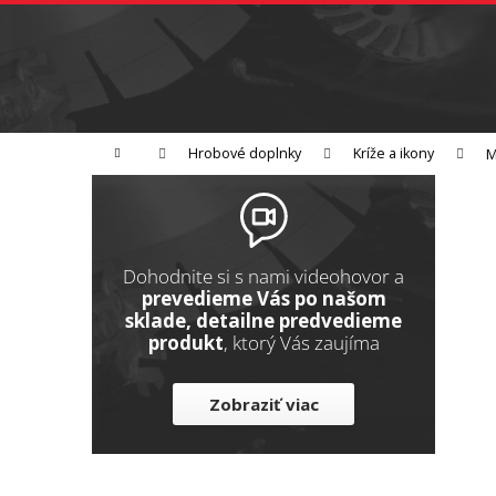
K
Prejsť
na
o
Späť
obsah
do
š
obchodu
í
Brúsenie
Leštenie
Rezanie
k
Domov
Hrobové doplnky
Kríže a ikony
M
B
o
č
n
Dohodnite si s nami videohovor a
ý
prevedieme Vás po našom
sklade, detailne predvedieme
p
produkt
, ktorý Vás zaujíma
a
n
Zobraziť viac
e
l