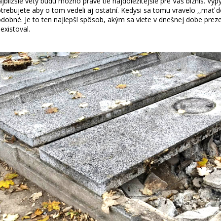
jbližšie vety budú možno práve tie najdôležitejšie pre Váš biznis. Vyp
trebujete aby o tom vedeli aj ostatní. Kedysi sa tomu vravelo ,,mať
dobné. Je to ten najlepší spôsob, akým sa viete v dnešnej dobe prezen
existoval.