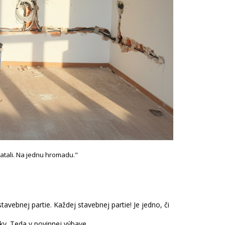
pratali. Na jednu hromadu."
tavebnej partie. Každej stavebnej partie! Je jedno, či
čky. Teda v povinnej výbave.