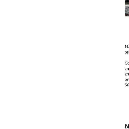
Ná
pr
Čo
za
zm
br
Sú
N