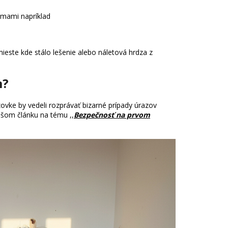
émami napríklad
ieste kde stálo lešenie alebo náletová hrdza z
m?
zovke by vedeli rozprávať bizarné prípady úrazov
šom článku na tému ,,
Bezpečnosť na prvom