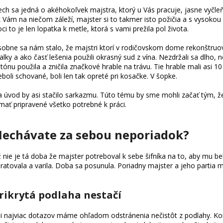
ch sa jedná o akéhokoľvek majstra, ktorý u Vás pracuje, jasne vyčle
 Vám na niečom záleží, majster si to takmer isto požičia a s vysoko
ci to je len lopatka k metle, ktorá s vami prežila pol života.
obne sa nám stalo, že majstri ktorí v rodičovskom dome rekonštruov
alky a ako časť lešenia použili okrasný sud z vína. Nezdržali sa dlho, 
tónu použila a zničila značkové hrable na trávu. Tie hrable mali asi 10
boli schované, boli len tak opreté pri kosačke. V šopke.
 úvod by asi stačilo sarkazmu. Túto tému by sme mohli začať tým, 
mať pripravené všetko potrebné k práci.
echávate za sebou neporiadok?
 nie je tá doba že majster potreboval k sebe šifníka na to, aby mu b
ratovala a varila. Doba sa posunula. Poriadny majster a jeho partia má
rikrytá podlaha nestačí
i najviac dotazov máme ohľadom odstránenia nečistôt z podlahy. Konk