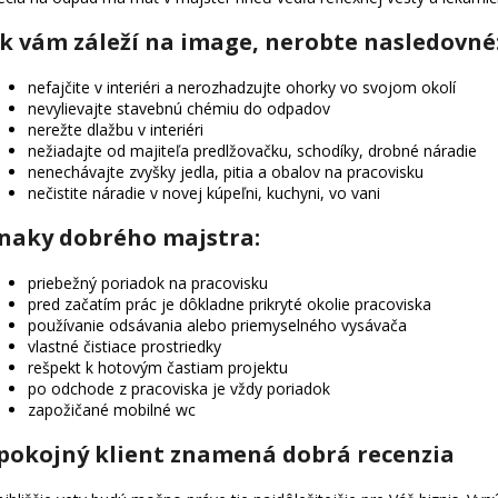
k vám záleží na image, nerobte nasledovné
nefajčite v interiéri a nerozhadzujte ohorky vo svojom okolí
nevylievajte stavebnú chémiu do odpadov
nerežte dlažbu v interiéri
nežiadajte od majiteľa predlžovačku, schodíky, drobné náradie
nenechávajte zvyšky jedla, pitia a obalov na pracovisku
nečistite náradie v novej kúpeľni, kuchyni, vo vani
naky dobrého majstra:
priebežný poriadok na pracovisku
pred začatím prác je dôkladne prikryté okolie pracoviska
používanie odsávania alebo priemyselného vysávača
vlastné čistiace prostriedky
rešpekt k hotovým častiam projektu
po odchode z pracoviska je vždy poriadok
zapožičané mobilné wc
pokojný klient znamená dobrá recenzia