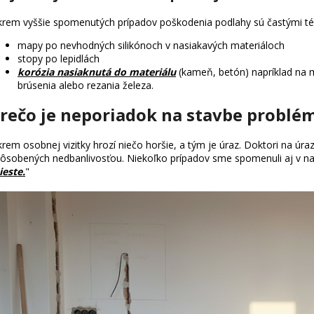
rem vyššie spomenutých prípadov poškodenia podlahy sú častými t
mapy po nevhodných silikónoch v nasiakavých materiáloch
stopy po lepidlách
korózia nasiaknutá do materiálu
(kameň, betón) napríklad na m
brúsenia alebo rezania železa.
rečo je neporiadok na stavbe problé
rem osobnej vizitky hrozí niečo horšie, a tým je úraz. Doktori na úra
ôsobených nedbanlivosťou. Niekoľko prípadov sme spomenuli aj v na
este.
"