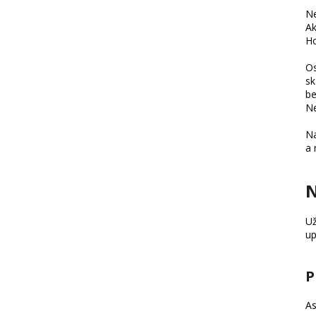
Ne
Ak
Ho
Os
sk
be
Ne
Na
a 
N
Už
up
P
As