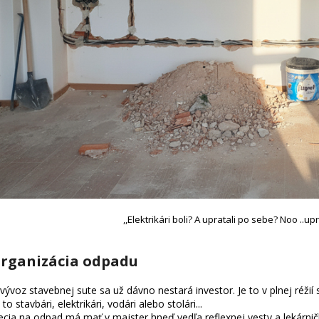
,,Elektrikári boli? A upratali po sebe? Noo ..u
rganizácia odpadu
vývoz stavebnej sute sa už dávno nestará investor. Je to v plnej réžií s
 to stavbári, elektrikári, vodári alebo stolári...
ecia na odpad má mať v majster hneď vedľa reflexnej vesty a lekárni