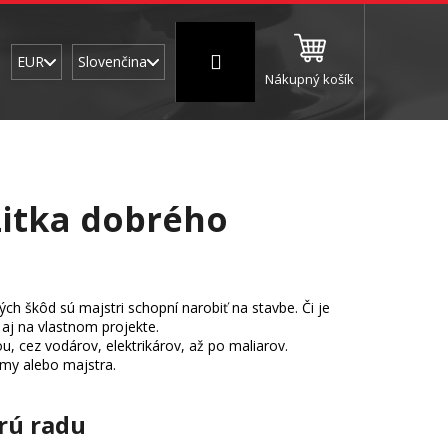
Prihlásenie
EUR
Slovenčina
Nákupný košík
CNC a frézovanie
Brúsne a leštiace valce
Š
zitka dobrého
h škôd sú majstri schopní narobiť na stavbe. Či je
o aj na vlastnom projekte.
, cez vodárov, elektrikárov, až po maliarov.
irmy alebo majstra.
rú radu