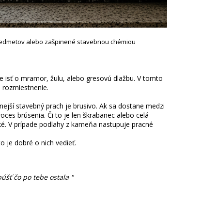
edmetov alebo zašpinené stavebnou chémiou
e isť o mramor, žulu, alebo gresovú dlažbu. V tomto
e rozmiestnenie.
mnejší stavebný prach je brusivo. Ak sa dostane medzi
ces brúsenia. Či to je len škrabanec alebo celá
aké. V prípade podlahy z kameňa nastupuje pracné
to je dobré o nich vedieť.
úšť čo po tebe ostala "