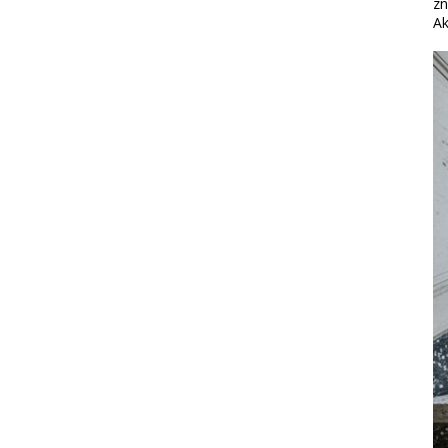
zn
Ak