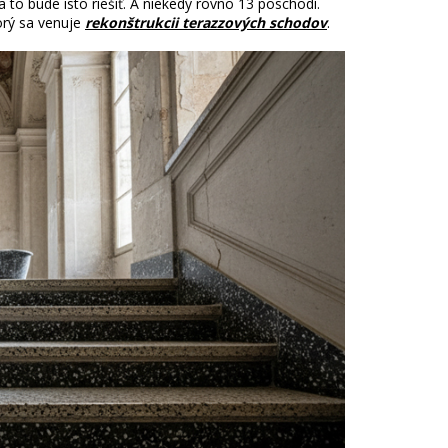
 to bude isto riešiť. A niekedy rovno 13 poschodí.
orý sa venuje
rekonštrukcii terazzových schodov
.