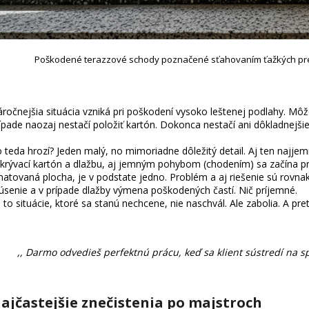
Poškodené terazzové schody poznačené sťahovaním ťažkých pr
ročnejšia situácia vzniká pri poškodení vysoko leštenej podlahy. Môž
ípade naozaj nestačí položiť kartón. Dokonca nestačí ani dôkladnejši
 teda hrozí? Jeden malý, no mimoriadne dôležitý detail. Aj ten najje
krývací kartón a dlažbu, aj jemným pohybom (chodením) sa začína pro
atovaná plocha, je v podstate jedno. Problém a aj riešenie sú rovn
úsenie a v prípade dlažby výmena poškodených častí. Nič príjemné.
 to situácie, ktoré sa stanú nechcene, nie naschvál. Ale zabolia. A pre
,, Darmo odvedieš perfektnú prácu, keď sa klient sústredí na sp
ajčastejšie znečistenia po majstroch