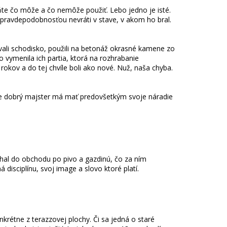
ňte čo môže a čo nemôže použiť. Lebo jedno je isté.
u pravdepodobnosťou nevráti v stave, v akom ho bral.
ali schodisko, použili na betonáž okrasné kamene zo
no vymenila ich partia, ktorá na rozhrabanie
 rokov a do tej chvíle boli ako nové. Nuž, naša chyba.
že dobrý majster má mať predovšetkým svoje náradie
ehal do obchodu po pivo a gazdinú, čo za ním
 disciplínu, svoj image a slovo ktoré platí.
rétne z terazzovej plochy. Či sa jedná o staré