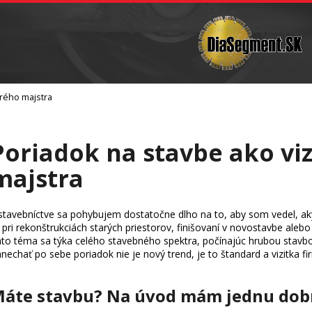
Vŕtanie
Brúsne telieska a sochárske nástroje
Čo potrebujete nájsť?
brého majstra
Hľadať
Poriadok na stavbe ako vi
Odporúčame
majstra
stavebníctve sa pohybujem dostatočne dlho na to, aby som vedel, akýc
 pri rekonštrukciách starých priestorov, finišovaní v novostavbe aleb
to téma sa týka celého stavebného spektra, počínajúc hrubou stavbou
nechať po sebe poriadok nie je nový trend, je to štandard a vizitka f
áte stavbu? Na úvod mám jednu dob