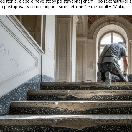
ečistenie, alebo o nové stopy po stavebnej chémii, po rekonštrukcii sa
o postupovať v tomto prípade sme detailnejšie rozobrali v článku, kt