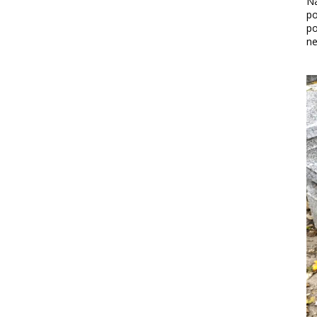
Na
po
po
ne