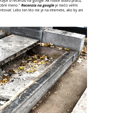
ýtajte si recenziu na google. Ak robíte dobrú prácu,
 dobré meno."
Recenzia na google
je niečo veľmi
tovať. Lebo ten kto nie je na internete, ako by ani