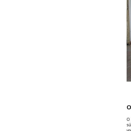
O
O 
sú
vr