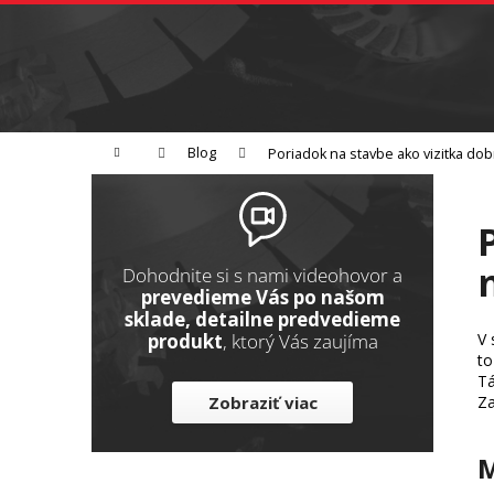
K
Prejsť
na
o
Späť
obsah
do
š
obchodu
í
Brúsenie
Leštenie
Rezanie
k
Domov
Blog
Poriadok na stavbe ako vizitka do
B
o
č
n
Dohodnite si s nami videohovor a
ý
prevedieme Vás po našom
sklade, detailne predvedieme
p
V 
produkt
, ktorý Vás zaujíma
a
to
n
Tá
Za
Zobraziť viac
e
l
M