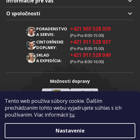
Informácie pre vás
Doprava a platba
O spoločnosti
Obchodné podmienky
O nás
+421 903 528 039
PORADENSTVO
Reklamácia
Kariéra
A SERVIS:
(Po-Pia 8:00-15:00)
+421 911 528 037
Spracovanie osobných údajov
CINTORÍNSKE
Blog
DOPLNKY:
(Po-Pia 8:00-15:00)
Cookies
Kontakty
+421 911 528 049
SKLAD
A EXPEDÍCIA:
(Po-Pia 8:00-16:00)
Možnosti dopravy
Tento web používa súbory cookie. Ďalším
Sloveenská
Vlastná
Možnosti platby
pošta
doprava
prechádzaním tohto webu vyjadrujete súhlas s ich
používaním. Viac informácií
tu
.
Visa
Mastercard
Dobierka
Nastavenie
Copyright 2026
Diamantovykotuc.sk
.