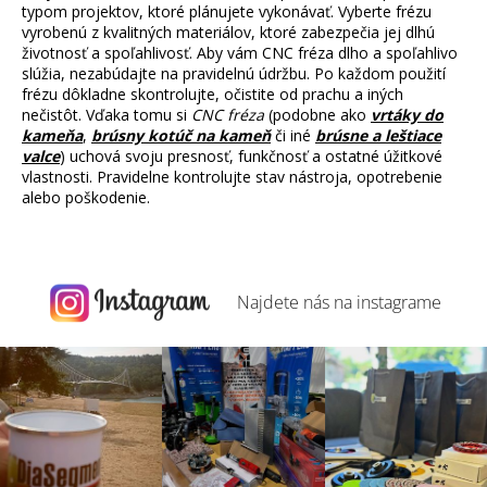
typom projektov, ktoré plánujete vykonávať. Vyberte frézu
vyrobenú z kvalitných materiálov, ktoré zabezpečia jej dlhú
životnosť a spoľahlivosť. Aby vám CNC fréza dlho a spoľahlivo
slúžia, nezabúdajte na pravidelnú údržbu. Po každom použití
frézu dôkladne skontrolujte, očistite od prachu a iných
nečistôt. Vďaka tomu si
CNC fréza
(podobne ako
vrtáky do
kameňa
,
brúsny kotúč na kameň
či iné
brúsne a leštiace
valce
) uchová svoju presnosť, funkčnosť a ostatné úžitkové
vlastnosti. Pravidelne kontrolujte stav nástroja, opotrebenie
alebo poškodenie.
Najdete nás na
instagrame