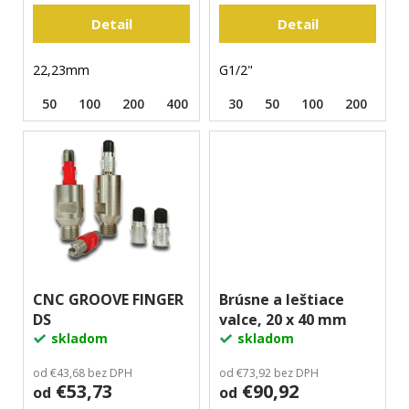
o
m
Detail
Detail
e
v
22,23mm
G1/2"
50
100
200
400
800
30
1500
50
100
3000
200
40
CNC GROOVE FINGER
Brúsne a leštiace
DS
valce, 20 x 40 mm
skladom
skladom
od €43,68 bez DPH
od €73,92 bez DPH
€53,73
€90,92
od
od