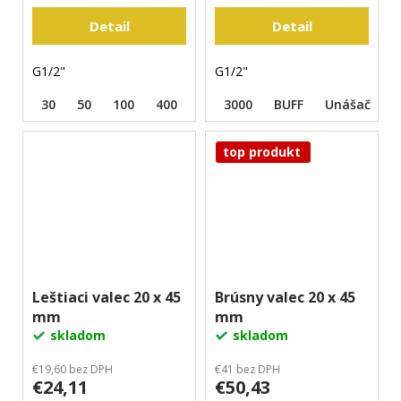
Detail
Detail
G1/2"
G1/2"
30
50
100
400
800
3000
1500
BUFF
3000
Unášač
BUFF
U
top produkt
Leštiaci valec 20 x 45
Brúsny valec 20 x 45
mm
mm
skladom
skladom
€19,60 bez DPH
€41 bez DPH
€24,11
€50,43