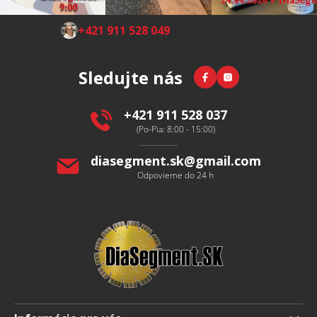
Z
+421 911 528 049
(Po-Pia 8:00-15:00)
á
p
Facebook
Instagram
Sledujte nás
ä
t
i
+421 911 528 037
e
(Po-Pia: 8:00 - 15:00)
diasegment.sk
@
gmail.com
Odpovieme do 24 h