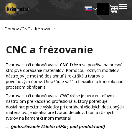
K
Prejsť
MENU
Prihlásen
na
Nákup
o
Späť
Späť
obsah
š
košík
í
Domov
/
CNC a frézovanie
Č
k
o
CNC a frézovanie
p
o
t
Tvarovacia či dokončovacia
CNC fréza
sa používa na presné
r
strojové obrábanie materiálov. Pomocou rôznych modelov
nástrojov je možné dosiahnuť širokú škálu tvarov a
e
povrchových úprav. Umožňuje väčšiu flexibilitu a kontrolu nad
b
procesom obrábania.
u
Tvarovacia či dokončovacia
CNC fréza
je neoceniteľným
j
nástrojom pre každého profesionála, ktorý potrebuje
dosiahnuť precízne výsledky pri obrábaní všetkých dostupných
e
materiálov. Je ideálna pre tvorbu detailov, hrán a rôznych
t
tvarov na kameni či inom materiáli.
e
....(pokračovanie článku nižšie, pod produktami)
n