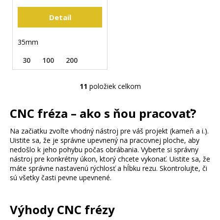
Detail
35mm
30
100
200
11
položiek celkom
O
v
CNC fréza – ako s ňou pracovať?
l
á
Na začiatku zvoľte vhodný nástroj pre váš projekt (kameň a i.).
d
Uistite sa, že je správne upevnený na pracovnej ploche, aby
a
nedošlo k jeho pohybu počas obrábania. Vyberte si správny
c
nástroj pre konkrétny úkon, ktorý chcete vykonať. Uistite sa, že
i
máte správne nastavenú rýchlosť a hĺbku rezu. Skontrolujte, či
e
sú všetky časti pevne upevnené.
p
r
Výhody CNC frézy
v