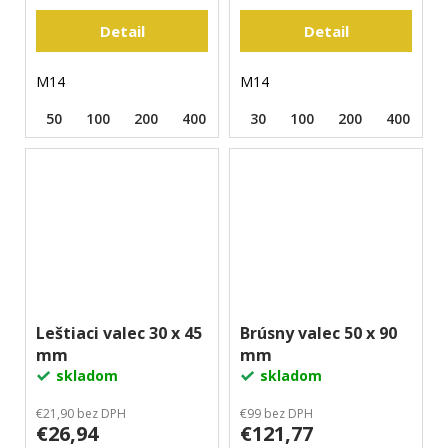
Detail
Detail
M14
M14
50
100
200
400
800
30
1500
100
3000
200
400
Leštiaci valec 30 x 45
Brúsny valec 50 x 90
mm
mm
skladom
skladom
€21,90 bez DPH
€99 bez DPH
€26,94
€121,77