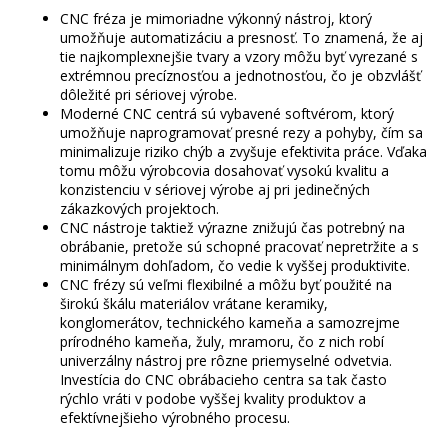
k
CNC fréza je mimoriadne výkonný nástroj, ktorý
y
umožňuje automatizáciu a presnosť. To znamená, že aj
v
tie najkomplexnejšie tvary a vzory môžu byť vyrezané s
ý
extrémnou precíznosťou a jednotnosťou, čo je obzvlášť
p
dôležité pri sériovej výrobe.
i
Moderné CNC centrá sú vybavené softvérom, ktorý
s
umožňuje naprogramovať presné rezy a pohyby, čím sa
u
minimalizuje riziko chýb a zvyšuje efektivita práce. Vďaka
tomu môžu výrobcovia dosahovať vysokú kvalitu a
konzistenciu v sériovej výrobe aj pri jedinečných
zákazkových projektoch.
CNC nástroje taktiež výrazne znižujú čas potrebný na
obrábanie, pretože sú schopné pracovať nepretržite a s
minimálnym dohľadom, čo vedie k vyššej produktivite.
CNC frézy sú veľmi flexibilné a môžu byť použité na
širokú škálu materiálov vrátane keramiky,
konglomerátov, technického kameňa a samozrejme
prírodného kameňa, žuly, mramoru, čo z nich robí
univerzálny nástroj pre rôzne priemyselné odvetvia.
Investícia do CNC obrábacieho centra sa tak často
rýchlo vráti v podobe vyššej kvality produktov a
efektívnejšieho výrobného procesu.