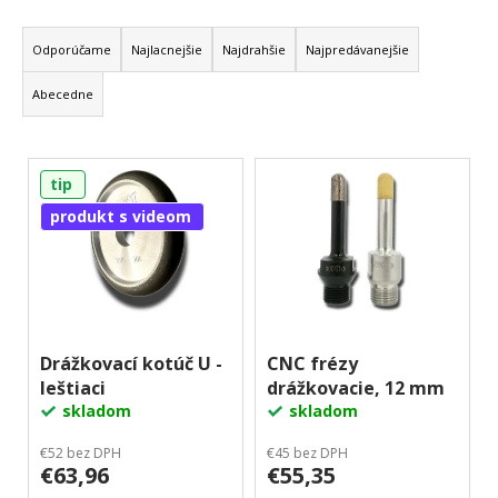
R
á
a
j
Odporúčame
Najlacnejšie
Najdrahšie
Najpredávanejšie
d
s
Abecedne
e
ť
n
?
V
i
tip
ý
e
p
produkt s videom
p
Hľadať
i
r
s
o
p
d
O
r
u
d
p
o
Drážkovací kotúč U -
CNC frézy
k
o
leštiaci
drážkovacie, 12 mm
d
t
r
skladom
skladom
u
o
ú
k
v
€52 bez DPH
€45 bez DPH
č
€63,96
€55,35
t
a