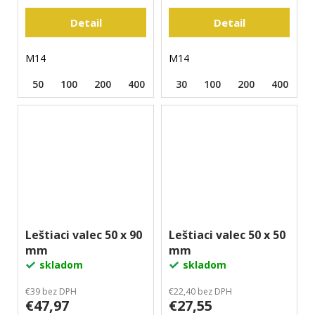
Detail
Detail
M14
M14
50
100
200
400
800
30
1500
100
3000
200
400
Leštiaci valec 50 x 90
Leštiaci valec 50 x 50
mm
mm
skladom
skladom
€39 bez DPH
€22,40 bez DPH
€47,97
€27,55