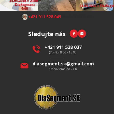
Z
+421 911 528 049
(Po-Pia 8:00-15:00)
á
p
Facebook
Instagram
Sledujte nás
ä
t
i
+421 911 528 037
e
(Po-Pia: 8:00 - 15:00)
diasegment.sk
@
gmail.com
Odpovieme do 24 h