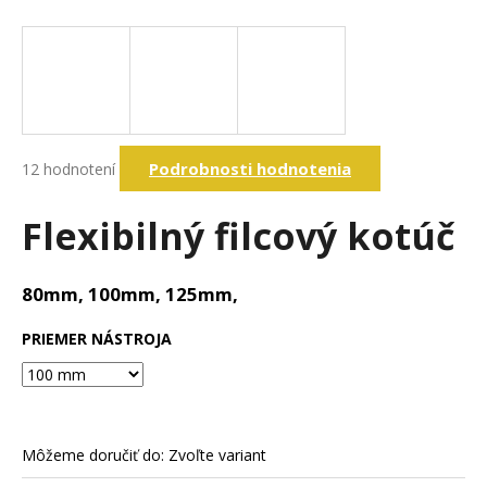
á
j
s
ť
?
Priemerné
Podrobnosti hodnotenia
12 hodnotení
hodnotenie
produktu
je
Flexibilný filcový kotúč
Hľadať
5,0
z
5
80mm, 100mm, 125mm,
hviezdičiek.
O
d
PRIEMER NÁSTROJA
p
o
r
ú
č
Môžeme doručiť do:
Zvoľte variant
a