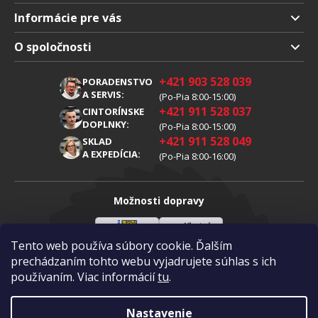
Informácie pre vás
Doprava a platba
O spoločnosti
Obchodné podmienky
O nás
+421 903 528 039
PORADENSTVO
Reklamácia
Kariéra
A SERVIS:
(Po-Pia 8:00-15:00)
+421 911 528 037
Spracovanie osobných údajov
CINTORÍNSKE
Blog
DOPLNKY:
(Po-Pia 8:00-15:00)
Cookies
Kontakty
+421 911 528 049
SKLAD
A EXPEDÍCIA:
(Po-Pia 8:00-16:00)
Možnosti dopravy
Tento web používa súbory cookie. Ďalším
Sloveenská
Vlastná
Možnosti platby
pošta
doprava
prechádzaním tohto webu vyjadrujete súhlas s ich
používaním. Viac informácií
tu
.
Visa
Mastercard
Dobierka
Nastavenie