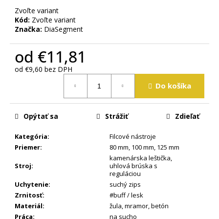
m
Zvoľte variant
e
Kód:
Zvoľte variant
Značka:
DiaSegment
od
€11,81
od
€9,60
bez DPH
Jednotková
Do košíka
cena:
Opýtať sa
Strážiť
Zdieľať
Kategória
:
Filcové nástroje
Priemer
:
80 mm
,
100 mm
,
125 mm
kamenárska leštička
,
Stroj
:
uhlová brúska s
reguláciou
Uchytenie
:
suchý zips
Zrnitosť
:
#buff / lesk
Materiál
:
žula
,
mramor
,
betón
Práca
:
na sucho