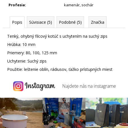
Profesia
:
kamenár
,
sochár
Popis
Súvisiace (5)
Podobné (5)
Značka
Tenký, ohybný filcový kotúč s uchytením na suchý zips
Hrúbka: 10 mm
Priemery: 80, 100, 125 mm
Uchytenie: Suchý zips
Použitie: leštenie oblín, rádiusov, ťažko prístupných miest
Najdete nás na
instagrame