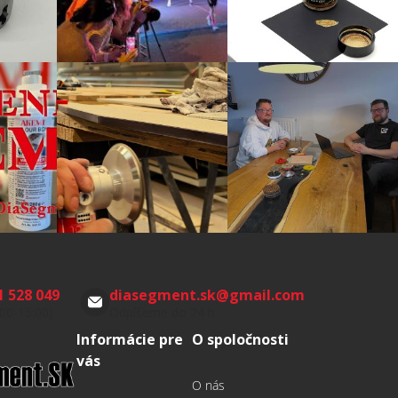
1 528 049
diasegment.sk
@
gmail.com
:00-15:00)
Odpíšeme do 24 h
Informácie pre
O spoločnosti
vás
O nás