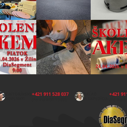
+421 911 528 037
+421 91
CINTORÍNSKE
SKLAD
DOPLNKY:
A EXPEDÍCIA:
(Po-Pia 8:00-15:00)
(Po-Pia 8