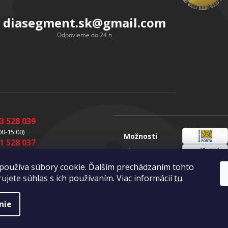
diasegment.sk
@
gmail.com
Odpovieme do 24 h
3 528 039
00-15:00)
Možnosti
1 528 037
Sloveenská
dopravy
00-15:00)
pošta
1 528 049
Vlastná
používa súbory cookie. Ďalším prechádzaním tohto
doprava
00-16:00)
ujete súhlas s ich používaním. Viac informácií
tu
.
nie
a vyhradené.