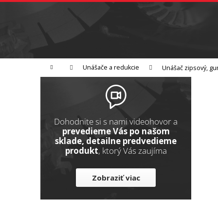
K
Prejsť
na
o
Späť
obsah
do
š
obchodu
í
Brúsenie
Leštenie
Rezanie
k
Domov
Unášače a redukcie
Unášač zipsový, g
B
o
č
n
Dohodnite si s nami videohovor a
ý
prevedieme Vás po našom
sklade, detailne predvedieme
p
produkt
, ktorý Vás zaujíma
a
n
Zobraziť viac
e
l