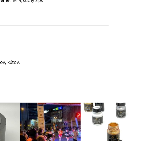
enie
:
M14
,
suchý zips
ov, kútov.