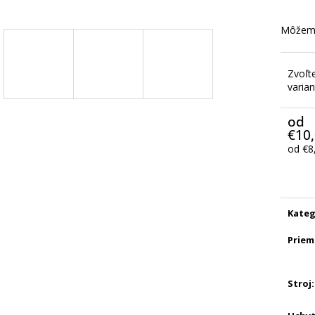
Môžeme
Zvoľt
varian
od
€10
od
€8
Jedno
cena:
Kateg
Priem
Stroj
: