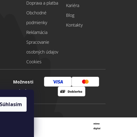
Doprava a platba
Kariéra
Obchodné
Blog
podmienky
Kontakty
Reklamácia
Spracovanie
osobných údajov
Cookies
Možnosti
Visa
Mastercard
platby
Dobierka
Súhlasím
Vytvoril Shoptet
|
mime digital