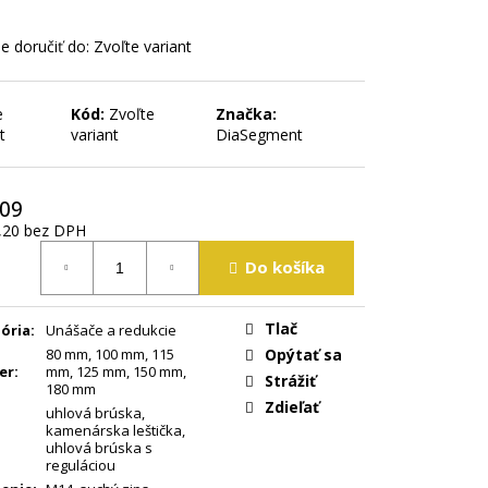
 doručiť do:
Zvoľte variant
e
Kód:
Zvoľte
Značka:
t
variant
DiaSegment
,09
,20
bez DPH
tková
Do košíka
Tlač
ória
:
Unášače a redukcie
80 mm
,
100 mm
,
115
Opýtať sa
er
:
mm
,
125 mm
,
150 mm
,
Strážiť
180 mm
Zdieľať
uhlová brúska
,
kamenárska leštička
,
uhlová brúska s
reguláciou