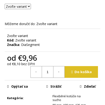
m
e
Môžeme doručiť do:
Zvoľte variant
Zvoľte variant
Kód:
Zvoľte variant
Značka:
DiaSegment
od
€9,96
od
€8,10
bez DPH
Jednotková
Do košíka
cena:
Opýtať sa
Strážiť
Zdieľať
Flexibilné kotúče na
Kategória
:
sucho
80 mm
,
100 mm
,
125 mm
,