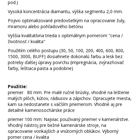
pod.)
Vysoká koncentrácia diamantu, výška segmentu 2,0 mm.
Pojivo optimalizované predovšetkým na opracovanie žuly,
mramoru alebo pohľadového betónu
Vyššia kvalitatívna trieda s optimálnym pomerom "cena /
životnosť / kvalita"
Použitím celého postupu (30, 50, 100, 200, 400, 600, 800,
1500, 3000, BUFF) dosiahnete dokonalú farbu a lesk bez
potreby ďalšej úpravy povrchu (impregnácia, zvýrazňovač
farby, leštiaca pasta a podobne)
Použitie:
priemer 80 mm: Pre malé ručné brúsky, vhodné na leštenie
malých plôch, kútov, rádiusov a zápichov. Opracujete miesta,
kam sa nedostanete s väčším priemerom. Vhodné aj pre
detailné kamenosochárske práce
priemer 100 mm: Najviac použivaný priemer v kamenárstve.
Vhodný nástroj pre bežné kamenárske stroje, na
opracovanie vonkajších a vnútorných oblúkov. Výborný
pomer cena / kvalita