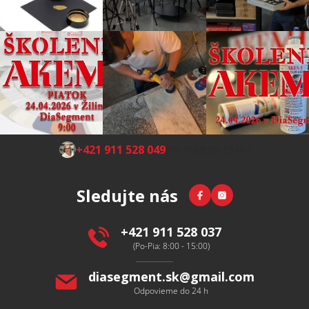
Z
+421 911 528 049
(Po-Pia 8:00-15:00)
á
p
Facebook
Instagram
Sledujte nás
ä
t
i
+421 911 528 037
e
(Po-Pia: 8:00 - 15:00)
diasegment.sk
@
gmail.com
Odpovieme do 24 h