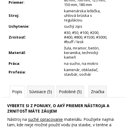
Priemer
:
150 mm
,
180 mm
kamenárska leštička
,
Stroj
:
uhlová brúska s
reguláciou
Uchytenie
:
suchý zips
#30
,
#50
,
#100
,
#200
,
Zrnitosť
:
#400
,
#800
,
#1500
,
#3000
,
#buff / lesk
žula
,
mramor
,
betón
,
Materiál
:
keramika
,
technický
kameň
Práca
:
na sucho
,
na mokro
kamenár
,
obkladač
,
Profesia
:
stavbár
,
sochár
Popis
Súvisiace (5)
Podobné (5)
Značka
VYBERTE SI Z PONUKY, O AKÝ PRIEMER NÁSTROJA A
ZRNITOSŤ MÁTE ZÁUJEM
Nástroj na
suché opracovanie
materiálu. Použijete najmä
tam, kde nieje možné použiť vodu (na stavbe, v teréne a