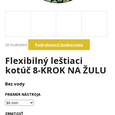
á
j
s
ť
?
Priemerné
Podrobnosti hodnotenia
26 hodnotení
hodnotenie
produktu
Hľadať
je
Flexibilný leštiaci
4,7
z
kotúč 8-KROK NA ŽULU
5
O
hviezdičiek.
d
p
Bez vody
o
r
PRIEMER NÁSTROJA
ú
č
a
ZRNITOSŤ