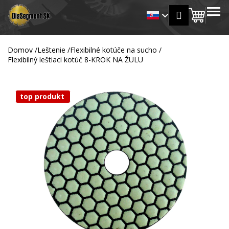
K
Prejsť
MENU
Prihlásen
na
Nákup
o
Späť
Späť
obsah
š
košík
í
Domov
/
Leštenie
/
Flexibilné kotúče na sucho
/
Č
k
Flexibilný leštiaci kotúč 8-KROK NA ŽULU
o
p
o
top produkt
t
r
e
b
u
j
e
t
e
n