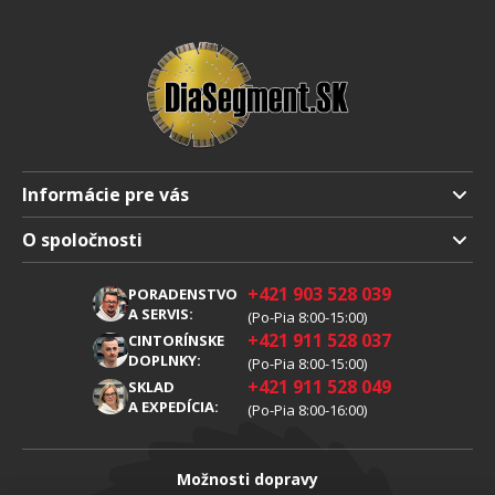
Informácie pre vás
Doprava a platba
O spoločnosti
Obchodné podmienky
O nás
+421 903 528 039
PORADENSTVO
Reklamácia
Kariéra
A SERVIS:
(Po-Pia 8:00-15:00)
+421 911 528 037
Spracovanie osobných údajov
CINTORÍNSKE
Blog
DOPLNKY:
(Po-Pia 8:00-15:00)
Cookies
Kontakty
+421 911 528 049
SKLAD
A EXPEDÍCIA:
(Po-Pia 8:00-16:00)
Možnosti dopravy