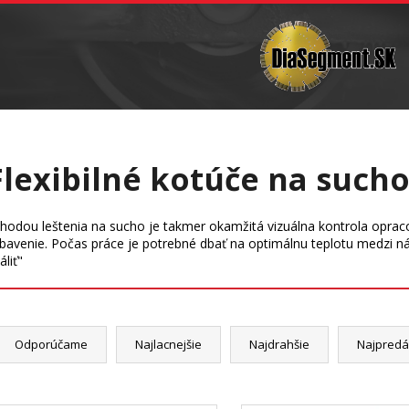
Vŕtanie
Brúsne telieska a sochárske nástroje
Čo potrebujete nájsť?
Hľadať
Flexibilné kotúče na such
Odporúčame
hodou leštenia na sucho je takmer okamžitá vizuálna kontrola oprac
bavenie. Počas práce je potrebné dbať na optimálnu teplotu medzi n
áliť"
Odporúčame
Najlacnejšie
Najdrahšie
Najpredá