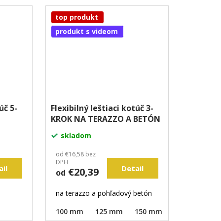
top produkt
produkt s videom
úč 5-
Flexibilný leštiaci kotúč 3-
KROK NA TERAZZO A BETÓN
skladom
od €16,58 bez
DPH
ail
Detail
€20,39
od
na terazzo a pohľadový betón
100 mm
125 mm
150 mm
180 mm
2