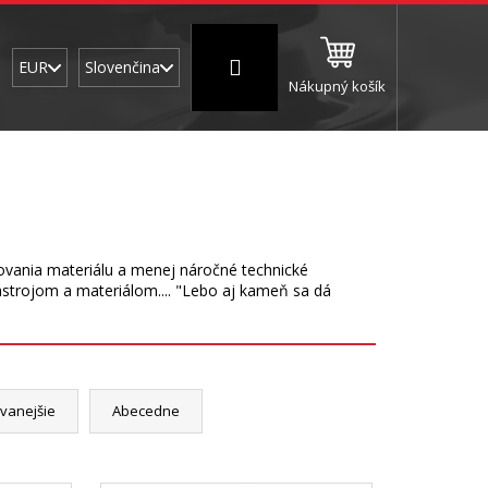
Prihlásenie
EUR
Slovenčina
Nákupný košík
CNC a frézovanie
Brúsne a leštiace valce
Š
o
ovania materiálu a menej náročné technické
ástrojom a materiálom.... "Lebo aj kameň sa dá
vanejšie
Abecedne