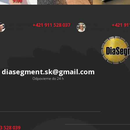
+421 911 528 037
+421 91
CINTORÍNSKE
SKLAD
DOPLNKY:
A EXPEDÍCIA:
(Po-Pia 8:00-15:00)
(Po-Pia 8
diasegment.sk
@
gmail.com
Odpovieme do 24 h
3 528 039