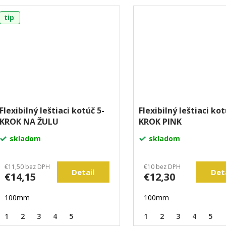
tip
Flexibilný leštiaci kotúč 5-
Flexibilný leštiaci kot
KROK NA ŽULU
KROK PINK
skladom
skladom
€11,50 bez DPH
€10 bez DPH
Detail
Det
€14,15
€12,30
100mm
100mm
1
2
3
4
5
1
2
3
4
5