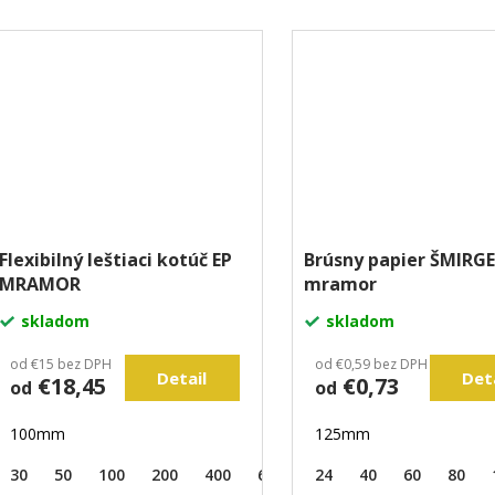
Flexibilný leštiaci kotúč EP
Brúsny papier ŠMIRGE
MRAMOR
mramor
skladom
skladom
od €15 bez DPH
od €0,59 bez DPH
Detail
Det
€18,45
€0,73
od
od
100mm
125mm
30
50
100
200
400
600
24
40
60
80