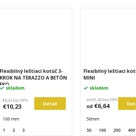
Flexibilný leštiaci kotúč 3-
Flexibilný leštiaci ko
KROK NA TERAZZO A BETÓN
MINI
EKO
skladom
skladom
od €5,40 bez DPH
€8,32 bez DPH
Detail
Det
€6,64
€10,23
od
100 mm
50mm
1
2
3
50
100
200
400