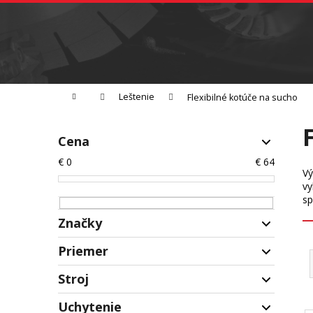
K
Prejsť
na
o
Späť
obsah
do
š
obchodu
í
Brúsenie
Leštenie
Rezanie
k
Domov
Leštenie
Flexibilné kotúče na sucho
B
o
Cena
č
€
0
€
64
n
Vý
vy
ý
sp
p
Značky
a
Na sklade
15
n
R
Priemer
e
a
DiaSegment
14
l
Stroj
d
Akcia
0
50 mm
1
e
SAIT
1
V
Uchytenie