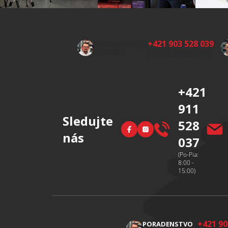
Z
á
p
+421 903 528 039
PORADENSTVO
ä
A SERVIS:
(Po-Pia 8:00-15:00)
t
i
+421
e
911
Sledujte
528
Facebook
Instagram
nás
037
(Po-Pia:
8:00 -
15:00)
+421 90
PORADENSTVO