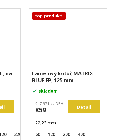
top produkt
L, na
Lamelový kotúč MATRIX
BLUE EP, 125 mm
skladom
€47,97 bez DPH
ail
Detail
€59
22,23 mm
120
220
320
60
400
120
600
200
800
400
1200