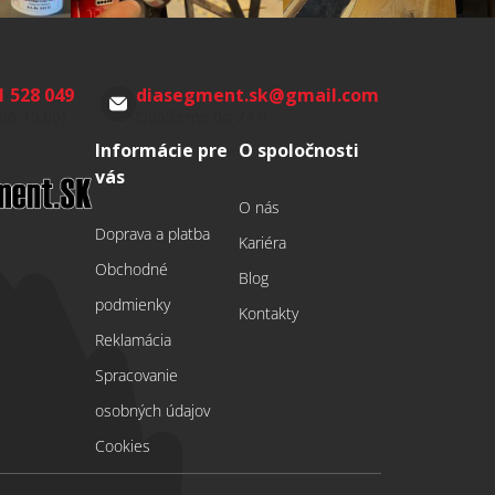
1 528 049
diasegment.sk
@
gmail.com
:00-15:00)
Odpíšeme do 24 h
Informácie pre
O spoločnosti
vás
O nás
Doprava a platba
Kariéra
Obchodné
Blog
podmienky
Kontakty
Reklamácia
Spracovanie
osobných údajov
Cookies