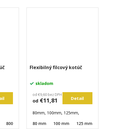
túč
Flexibilný filcový kotúč
skladom
od €9,60 bez DPH
ail
Detail
€11,81
od
80mm, 100mm, 125mm,
800
1500
80 mm
3000
Unášač
100 mm
125 mm