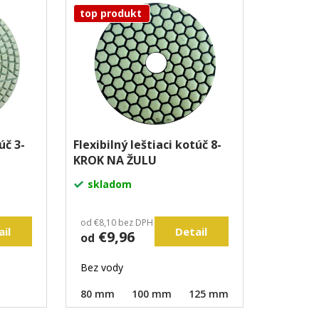
top produkt
úč 3-
Flexibilný leštiaci kotúč 8-
KROK NA ŽULU
skladom
od €8,10 bez DPH
ail
Detail
€9,96
od
Bez vody
80 mm
100 mm
125 mm
150 mm
18