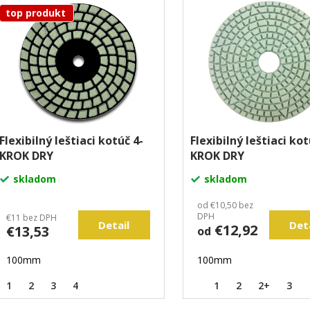
top produkt
Flexibilný leštiaci kotúč 4-
Flexibilný leštiaci kot
KROK DRY
KROK DRY
skladom
skladom
od €10,50 bez
DPH
€11 bez DPH
Detail
Det
€12,92
€13,53
od
100mm
100mm
1
2
3
4
1
2
2+
3