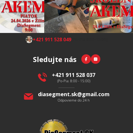
Z
+421 911 528 049
(Po-Pia 8:00-15:00)
á
p
Facebook
Instagram
Sledujte nás
ä
t
i
+421 911 528 037
e
(Po-Pia: 8:00 - 15:00)
diasegment.sk
@
gmail.com
Odpovieme do 24 h