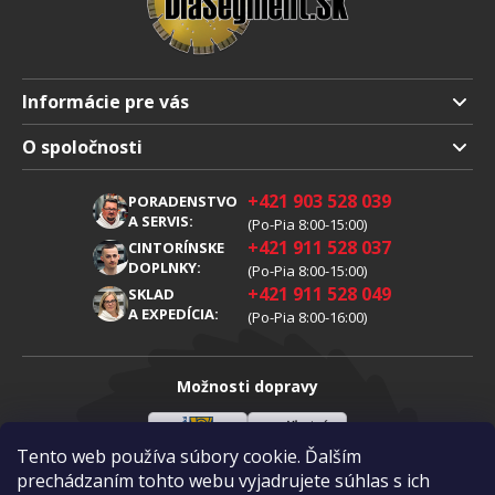
Informácie pre vás
Doprava a platba
O spoločnosti
Obchodné podmienky
O nás
+421 903 528 039
PORADENSTVO
Reklamácia
Kariéra
A SERVIS:
(Po-Pia 8:00-15:00)
+421 911 528 037
Spracovanie osobných údajov
CINTORÍNSKE
Blog
DOPLNKY:
(Po-Pia 8:00-15:00)
Cookies
Kontakty
+421 911 528 049
SKLAD
A EXPEDÍCIA:
(Po-Pia 8:00-16:00)
Možnosti dopravy
Tento web používa súbory cookie. Ďalším
Sloveenská
Vlastná
Možnosti platby
pošta
doprava
prechádzaním tohto webu vyjadrujete súhlas s ich