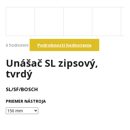
á
j
s
ť
?
Priemerné
Podrobnosti hodnotenia
6 hodnotení
hodnotenie
produktu
je
Unášač SL zipsový,
Hľadať
5,0
z
tvrdý
5
hviezdičiek.
O
d
SL/SF/BOSCH
p
o
PRIEMER NÁSTROJA
r
ú
č
a