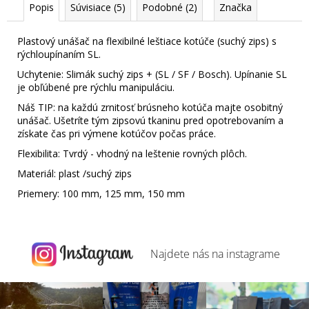
Popis
Súvisiace (5)
Podobné (2)
Značka
Plastový unášač na flexibilné leštiace kotúče (suchý zips) s
rýchloupínaním SL.
Uchytenie: Slimák suchý zips + (SL / SF / Bosch). Upínanie SL
je obľúbené pre rýchlu manipuláciu.
Náš TIP: na každú zrnitosť brúsneho kotúča majte osobitný
unášač. Ušetríte tým zipsovú tkaninu pred opotrebovaním a
získate čas pri výmene kotúčov počas práce.
Flexibilita: Tvrdý - vhodný na leštenie rovných plôch.
Materiál: plast /suchý zips
Priemery: 100 mm, 125 mm, 150 mm
Najdete nás na
instagrame