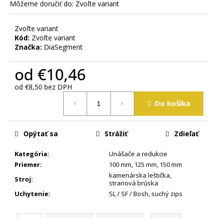
m
Môžeme doručiť do:
Zvoľte variant
e
Zvoľte variant
Kód:
Zvoľte variant
Značka:
DiaSegment
od
€10,46
od
€8,50
bez DPH
Jednotková
Do košíka
cena:
Opýtať sa
Strážiť
Zdieľať
Kategória
:
Unášače a redukcie
Priemer
:
100 mm
,
125 mm
,
150 mm
kamenárska leštička
,
Stroj
:
stranová brúska
Uchytenie
:
SL / SF / Bosh
,
suchý zips