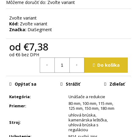
m
Môžeme doručiť do:
Zvoľte variant
e
Zvoľte variant
Kód:
Zvoľte variant
Značka:
DiaSegment
od
€7,38
od
€6
bez DPH
Jednotková
Do košíka
cena:
Opýtať sa
Strážiť
Zdieľať
Kategória
:
Unášače a redukcie
80 mm
,
100 mm
,
115 mm
,
Priemer
:
125 mm
,
150 mm
,
180 mm
uhlová brúska
,
kamenárska leštička
,
Stroj
:
uhlová brúska s
reguláciou
Uchytenie
:
M14
,
suchý zips