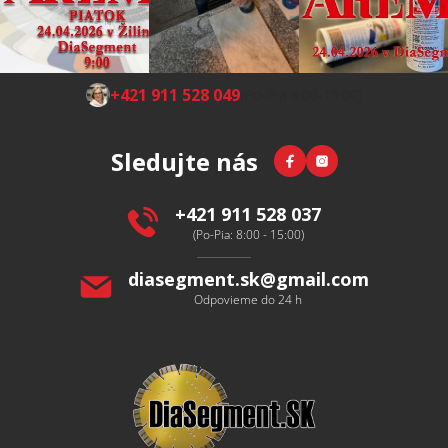
Z
+421 911 528 049
(Po-Pia 8:00-15:00)
á
p
Facebook
Instagram
Sledujte nás
ä
t
i
+421 911 528 037
e
(Po-Pia: 8:00 - 15:00)
diasegment.sk
@
gmail.com
Odpovieme do 24 h