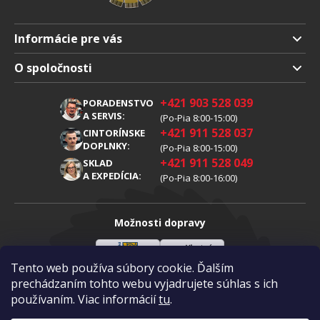
Informácie pre vás
Doprava a platba
O spoločnosti
Obchodné podmienky
O nás
+421 903 528 039
PORADENSTVO
Reklamácia
Kariéra
A SERVIS:
(Po-Pia 8:00-15:00)
+421 911 528 037
Spracovanie osobných údajov
CINTORÍNSKE
Blog
DOPLNKY:
(Po-Pia 8:00-15:00)
Cookies
Kontakty
+421 911 528 049
SKLAD
A EXPEDÍCIA:
(Po-Pia 8:00-16:00)
Možnosti dopravy
Tento web používa súbory cookie. Ďalším
Sloveenská
Vlastná
Možnosti platby
pošta
doprava
prechádzaním tohto webu vyjadrujete súhlas s ich
používaním. Viac informácií
tu
.
Visa
Mastercard
Dobierka