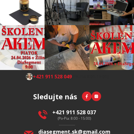
Z
+421 911 528 049
(Po-Pia 8:00-15:00)
á
p
Facebook
Instagram
Sledujte nás
ä
t
i
+421 911 528 037
e
(Po-Pia: 8:00 - 15:00)
diasegment.sk
@
gmail.com