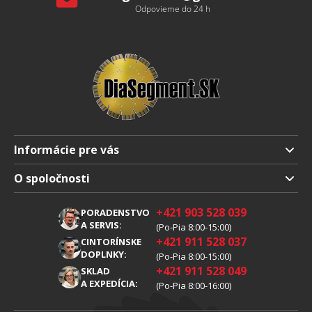
Odpovieme do 24 h
Informácie pre vás
Doprava a platba
O spoločnosti
Obchodné podmienky
O nás
+421 903 528 039
PORADENSTVO
Reklamácia
Kariéra
A SERVIS:
(Po-Pia 8:00-15:00)
+421 911 528 037
Spracovanie osobných údajov
CINTORÍNSKE
Blog
DOPLNKY:
(Po-Pia 8:00-15:00)
Cookies
Kontakty
+421 911 528 049
SKLAD
A EXPEDÍCIA:
(Po-Pia 8:00-16:00)