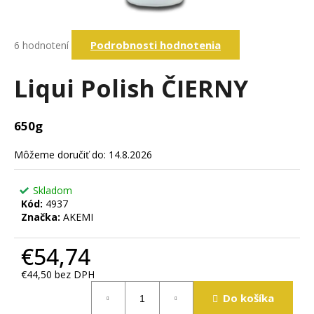
á
j
Priemerné
Podrobnosti hodnotenia
6 hodnotení
s
hodnotenie
produktu
ť
je
Liqui Polish ČIERNY
?
5,0
z
5
650g
hviezdičiek.
Hľadať
Môžeme doručiť do:
14.8.2026
Skladom
O
Kód:
4937
d
Značka:
AKEMI
p
o
€54,74
r
ú
€44,50 bez DPH
Jednotková
č
Do košíka
cena:
a