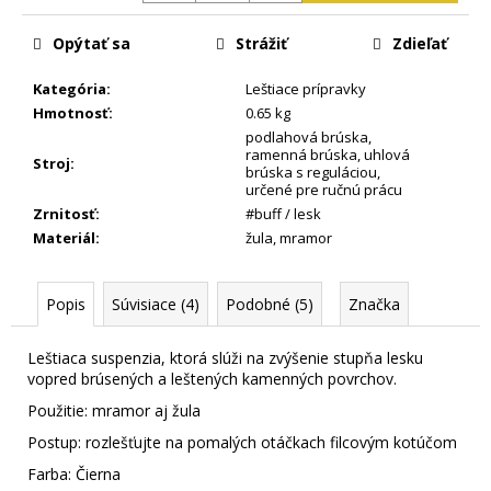
m
e
Opýtať sa
Strážiť
Zdieľať
Kategória
:
Leštiace prípravky
Hmotnosť
:
0.65 kg
podlahová brúska
,
ramenná brúska
,
uhlová
Stroj
:
brúska s reguláciou
,
určené pre ručnú prácu
Zrnitosť
:
#buff / lesk
Materiál
:
žula
,
mramor
Popis
Súvisiace (4)
Podobné (5)
Značka
Leštiaca suspenzia, ktorá slúži na zvýšenie stupňa lesku
vopred brúsených a leštených kamenných povrchov.
Použitie: mramor aj žula
Postup: rozlešťujte na pomalých otáčkach filcovým kotúčom
Farba: Čierna