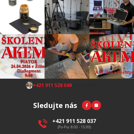
Z
+421 911 528 049
(Po-Pia 8:00-15:00)
á
p
Facebook
Instagram
Sledujte nás
ä
t
i
+421 911 528 037
e
(Po-Pia: 8:00 - 15:00)