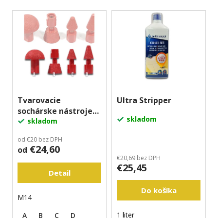
n
m
V
i
e
ý
e
p
p
i
r
s
o
p
d
r
u
o
Tvarovacie
Ultra Stripper
k
sochárske nástroje
d
t
skladom
VB
skladom
u
o
k
v
od €20 bez DPH
€24,60
t
od
€20,69 bez DPH
o
€25,45
Detail
v
Do košíka
M14
1 liter
A
B
C
D