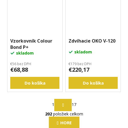
Vzorkovník Colour
Zdvíhacie OKO V-120
Bond P+
skladom
skladom
€56 bez DPH
€179 bez DPH
€68,88
€220,17
Do košíka
Do košíka
S
1
17
t
r
202
položiek celkom
O
á
v
n
HORE