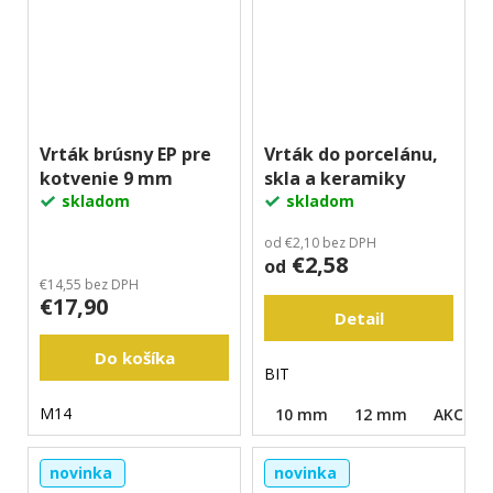
Vrták brúsny EP pre
Vrták do porcelánu,
kotvenie 9 mm
skla a keramiky
skladom
skladom
od €2,10 bez DPH
€2,58
od
€14,55 bez DPH
€17,90
Detail
Do košíka
BIT
M14
10 mm
12 mm
AKCIOV
novinka
novinka