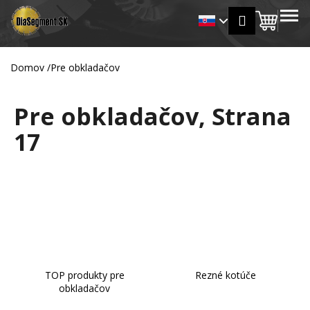
K
Prejsť
MENU
Prihlásen
na
Nákup
o
Späť
Späť
obsah
š
košík
í
Domov
/
Pre obkladačov
Č
k
o
Pre obkladačov
, Strana
p
o
17
t
r
e
b
u
j
e
t
TOP produkty pre
Rezné kotúče
e
obkladačov
n