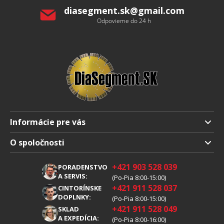
diasegment.sk
@
gmail.com
Odpovieme do 24 h
Informácie pre vás
Doprava a platba
O spoločnosti
Obchodné podmienky
O nás
+421 903 528 039
PORADENSTVO
Reklamácia
Kariéra
A SERVIS:
(Po-Pia 8:00-15:00)
+421 911 528 037
Spracovanie osobných údajov
CINTORÍNSKE
Blog
DOPLNKY:
(Po-Pia 8:00-15:00)
Cookies
Kontakty
+421 911 528 049
SKLAD
A EXPEDÍCIA:
(Po-Pia 8:00-16:00)