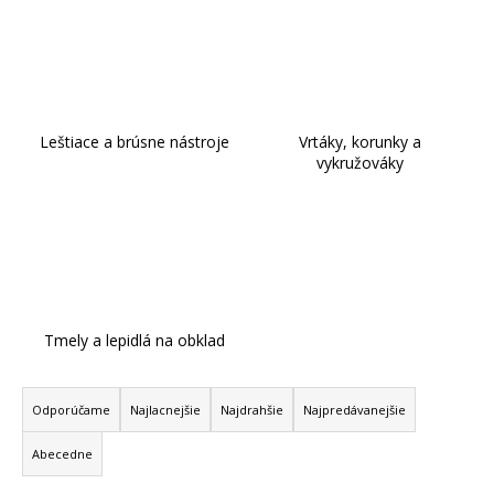
á
j
s
ť
?
Leštiace a brúsne nástroje
Vrtáky, korunky a
vykružováky
Hľadať
O
d
Tmely a lepidlá na obklad
p
R
o
r
a
Odporúčame
Najlacnejšie
Najdrahšie
Najpredávanejšie
ú
d
č
Abecedne
e
a