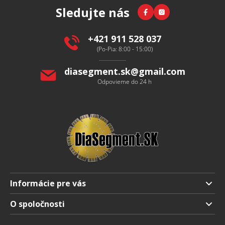
Facebook
Instagram
Sledujte nás
ä
t
i
+421 911 528 037
e
(Po-Pia: 8:00 - 15:00)
diasegment.sk
@
gmail.com
Odpovieme do 24 h
Informácie pre vás
Doprava a platba
O spoločnosti
Obchodné podmienky
O nás