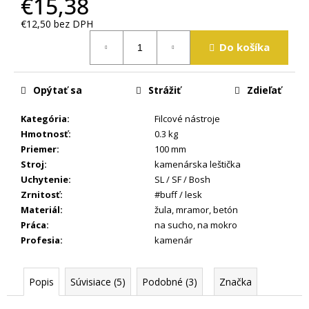
€15,38
m
e
€12,50 bez DPH
Jednotková
Do košíka
cena:
Opýtať sa
Strážiť
Zdieľať
Kategória
:
Filcové nástroje
Hmotnosť
:
0.3 kg
Priemer
:
100 mm
Stroj
:
kamenárska leštička
Uchytenie
:
SL / SF / Bosh
Zrnitosť
:
#buff / lesk
Materiál
:
žula
,
mramor
,
betón
Práca
:
na sucho
,
na mokro
Profesia
:
kamenár
Popis
Súvisiace (5)
Podobné (3)
Značka