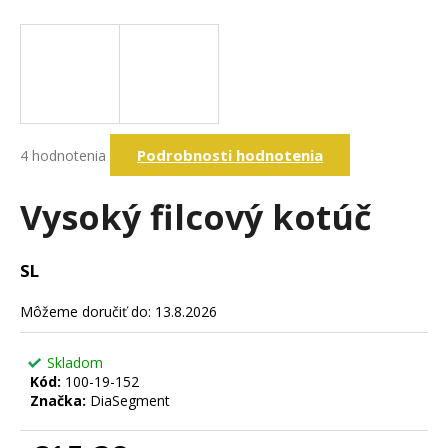
á
j
s
ť
?
Priemerné
Podrobnosti hodnotenia
4 hodnotenia
hodnotenie
produktu
je
Vysoký filcový kotúč
Hľadať
5,0
z
5
SL
hviezdičiek.
O
d
Môžeme doručiť do:
13.8.2026
p
o
Skladom
r
Kód:
100-19-152
ú
Značka:
DiaSegment
č
a